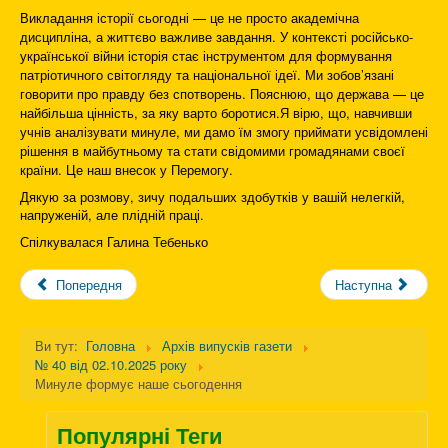
Викладання історії сьогодні — це не просто академічна
дисципліна, а життєво важливе завдання. У контексті російсько-
української війни історія стає інструментом для формування
патріотичного світогляду та національної ідеї. Ми зобов’язані
говорити про правду без спотворень. Пояснюю, що держава — це
найбільша цінність, за яку варто боротися.Я вірю, що, навчивши
учнів аналізувати минуле, ми дамо їм змогу приймати усвідомлені
рішення в майбутньому та стати свідомими громадянами своєї
країни. Це наш внесок у Перемогу.
Дякую за розмову, зичу подальших здобутків у вашій нелегкій,
напруженій, але плідній праці.
Спілкувалася Галина Тебенько
Попередня
Наступна
Ви тут:
Головна
Архів випусків газети
№ 40 від 02.10.2025 року
Минуле формує наше сьогодення
Популярні Теги