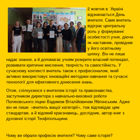
2 жовтня в Україні
відзначається День
вчителя. Саме вчитель
відіграє центральну
роль у формуванні
особистості учня, діючи
як наставник, провідник
у його освітньому
шляху. Він не лише
надає знання, а й допомагає учням розкрити власний потенціал,
розвивати критичне мислення, творчість та самостійність. У
сучасному контексті вчитель також є професіоналом, який
активно використовує інноваційні методики навчання та сучасні
технології для ефективного донесення знань.
Отож, спілкуємося з вчителем історії та правознавства,
заступником директора з навчально-виховної роботи
Поляхівського ліцею Вадимом Віталійовичем Яблонським. Адже
він не лише «вчитель вищої категорії», тож відповідає цим
стандартам, а й відомий краєзнавець, дослідник, автор книг з
духовної історії Теофіпольщини.
Чому ви обрали професію вчителя? Чому саме історія?