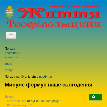
TPL_PROTOSTAR_TOGGLE_MENU
Погода
Головна
Теофіполь
вологість:
Архів випусків газети
тиск:
вітер:
Про нас
Погода на 10 днів від
sinoptik.ua
Минуле формує наше сьогодення
Зворотній зв'язок
Деталі
Категорія:
№ 40 від 02.10.2025 року
Перегляди: 315