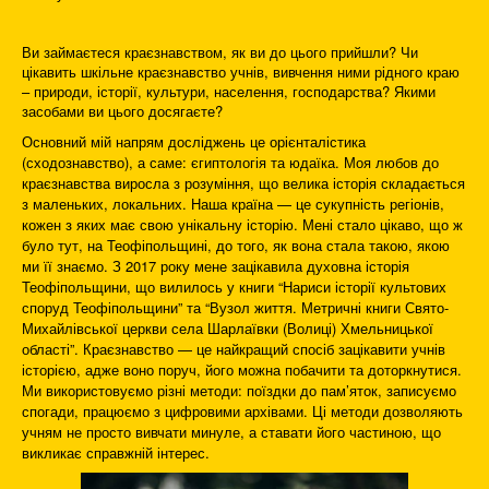
Ви займаєтеся краєзнавством, як ви до цього прийшли? Чи
цікавить шкільне краєзнавство учнів, вивчення ними рідного краю
– природи, історії, культури, населення, господарства? Якими
засобами ви цього досягаєте?
Основний мій напрям досліджень це орієнталістика
(сходознавство), а саме: єгиптологія та юдаїка. Моя любов до
краєзнавства виросла з розуміння, що велика історія складається
з маленьких, локальних. Наша країна — це сукупність регіонів,
кожен з яких має свою унікальну історію. Мені стало цікаво, що ж
було тут, на Теофіпольщині, до того, як вона стала такою, якою
ми її знаємо. З 2017 року мене зацікавила духовна історія
Теофіпольщини, що вилилось у книги “Нариси історії культових
споруд Теофіпольщини” та “Вузол життя. Метричні книги Свято-
Михайлівської церкви села Шарлаївки (Волиці) Хмельницької
області”. Краєзнавство — це найкращий спосіб зацікавити учнів
історією, адже воно поруч, його можна побачити та доторкнутися.
Ми використовуємо різні методи: поїздки до пам’яток, записуємо
спогади, працюємо з цифровими архівами. Ці методи дозволяють
учням не просто вивчати минуле, а ставати його частиною, що
викликає справжній інтерес.