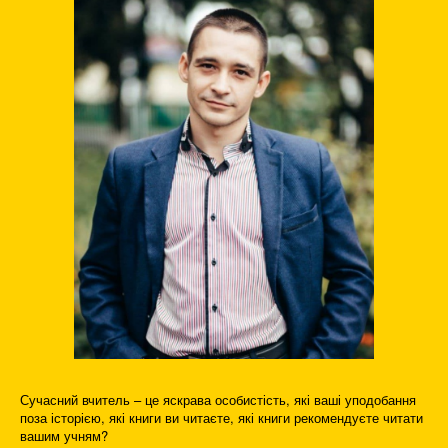
Сучасний вчитель – це яскрава особистість, які ваші уподобання
поза історією, які книги ви читаєте, які книги рекомендуєте читати
вашим учням?