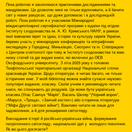
Поза роботою я захоплююся практичними дослідженнями та
мандрівками. Це дозволяє мені не тільки відпочивати, а й бачити
світ у нових ракурсах, що дуже допомагає і в дослідницькій
роботі. Поза роботою я є учасником Міжнародної
міждисциплінарної сертифікатної програми з юдаїки під егідою
Інституту сходознавства ім. А. Ю. Кримського НАНУ, в рамках
якої вивчаємо іврит та їдиш, історію та культуру євреїв України,
беремо участь у міжнародних конференціях та епіграфічних
експедиціях у Городенці, Миньківцях, Смотричі та ін. Співпрацюю
з Центром єгиптології при тому ж Інституті сходознавства та маю
низку статей та дві видані книги, які включені до ОЕВ
Оксфордського університету. З літа 2025 року є головою
Теофіпольської територіальної організації Національної спілки
краєзнавців України. Щодо літератури, я читаю багато, не тільки
історичних книг. У моїй бібліотеці можна знайти сучасні науково-
популярні видання, класику. Своїм учням я рекомендую читати
книги, які спонукають до роздумів. Це може бути українська
класика (Улас Самчук "Марія", Василь Шкляр "(Чорний ворон",
«Маруся, «Троща», «Заячий костел») або історична література
("Міфи Другої світової війни"). Важливо читати не лише для
задоволення, а й для розширення світогляду.
Викладання історії й російсько-українська війна, формування
патріотичного світогляду, національної ідеї у молодого покоління.
Як ви цього досягаєте?