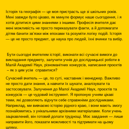
Історія та географія — це моя пристрасть ще зі шкільних років.
Мені завжди було цікаво, як минуле формує наше сьогодення, і я
хотів ділитися цими знаннями з іншими. Професія вчителя дає
мені можливість не просто переказувати факти, а й допомагати
дітям бачити зв’язки між епохами та розуміти логіку подій. Історія
— це не просто предмет, це наука про людей, їхні вчинки та вибір.
Бути сьогодні вчителем історії, виконати всі сучасні вимоги до
викладання предмету, залучити учнів до дослідницької роботи в
Малій Академії Наук, різноманітних конкурсів, написання проєктів
– як з цим усім справитися?
Сучасний вчитель — це, по суті, наставник і менеджер. Важливо
не просто дати знання, а навчити їх шукати, аналізувати та
застосовувати. Залучення до Малої Академії Наук, проєктів та
конкурсів — це чудовий інструмент. Я пропоную учням цікаві
теми, які дозволяють відчути себе справжніми дослідниками.
Наприклад, ми вивчаємо історію рідного краю, і вони мають змогу
познайомитись з унікальними архівними матеріалами. Коли учень
зацікавлений, він готовий долати труднощі. Моє завдання — лише
направити його, показати можливості та підтримати на цьому
шляху.