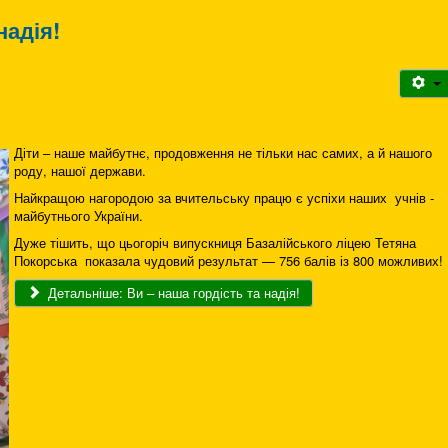
надія!
Діти – наше майбутнє, продовження не тільки нас самих, а й нашого
роду, нашої держави.
Найкращою нагородою за вчительську працю є успіхи наших учнів -
майбутнього України.
Дуже тішить, що цьогоріч випускниця Базалійського ліцею Тетяна
Покорська показала чудовий результат — 756 балів із 800 можливих!
Детальніше: Ви – наша гордість та надія!