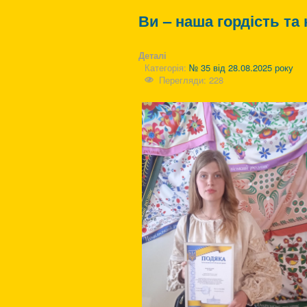
Ви – наша гордість та 
Деталі
Категорія:
№ 35 від 28.08.2025 року
Перегляди: 228