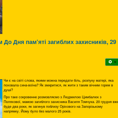
 До Дня пам’яті загиблих захисників, 29
Чи є на світі слова, якими можна передати біль, розпуку матері, яка
поховала сина-воїна? Як змиритися, як жити з таким вічним горем в
душі?
Про таке сокровенне розмовляємо з Людмилою Цимбалюк з
Поляхової, мамою загиблого захисника Василя Томчука. 20 грудня вж
буде два роки, як загинув поблизу Оріхового на Запорізькому
напрямку. Йому було без малого 25 років.