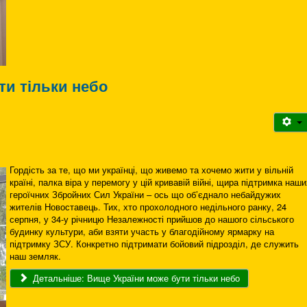
ти тільки небо
Гордість за те, що ми українці, що живемо та хочемо жити у вільній
країні, палка віра у перемогу у цій кривавій війні, щира підтримка наши
героїчних Збройних Сил України – ось що об’єднало небайдужих
жителів Новоставець. Тих, хто прохолодного недільного ранку, 24
серпня, у 34-у річницю Незалежності прийшов до нашого сільського
будинку культури, аби взяти участь у благодійному ярмарку на
підтримку ЗСУ. Конкретно підтримати бойовий підрозділ, де служить
наш земляк.
Детальніше: Вище України може бути тільки небо