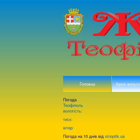
Головна
Архів випуск
Погода
Теофіполь
вологість:
тиск:
вітер:
Погода на 10 днів від
sinoptik.ua