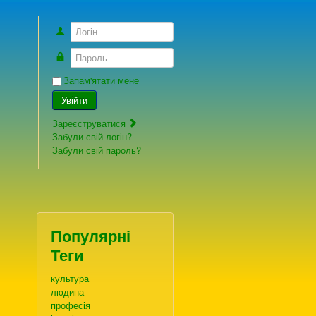
Логін
Пароль
Запам'ятати мене
Увійти
Зареєструватися
Забули свій логін?
Забули свій пароль?
Популярні
Теги
культура
людина
професія