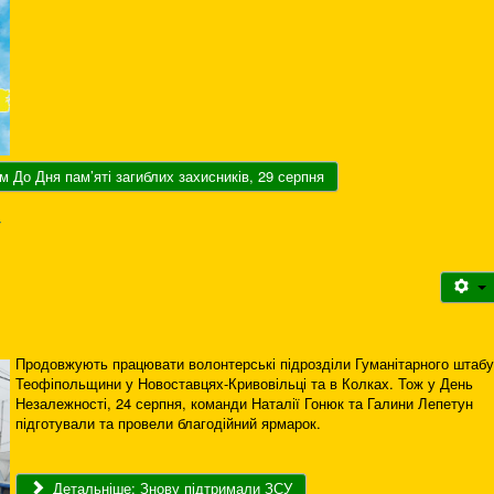
 До Дня пам’яті загиблих захисників, 29 серпня
У
Продовжують працювати волонтерські підрозділи Гуманітарного штабу
Теофіпольщини у Новоставцях-Кривовільці та в Колках. Тож у День
Незалежності, 24 серпня, команди Наталії Гонюк та Галини Лепетун
підготували та провели благодійний ярмарок.
Детальніше: Знову підтримали ЗСУ