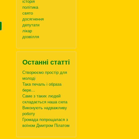
історія
політика
свято
досягнення
депутати
лікар
дозвілля
Останні статті
Створюємо простір для
молоді
Така печаль і образа
бере…
Саме з таких людей
складається наша сила
Виконують надважливу
роботу
Громада попрощалася з
воїном Дмитром Пілатом