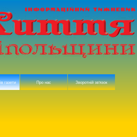
ів газети
Про нас
Зворотній зв'язок