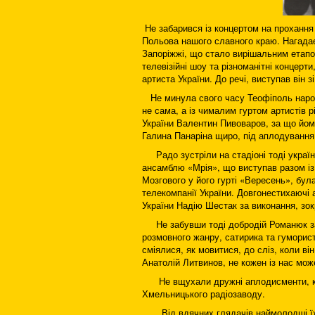
Не забарився із концертом на прохання
Польова нашого славного краю. Нагадає
Запоріжжі, що стало вирішальним етапо
телевізійні шоу та різноманітні конце
артиста України. До речі, виступав він 
Не минула свого часу Теофіполь народн
не сама, а із чималим гуртом артистів 
України Валентин Пивоваров, за що йому
Галина Панаріна щиро, під аплодування
Радо зустріли на стадіоні тоді українс
ансамблю «Мрія», що виступав разом і
Мозгового у його гурті «Вересень», бул
телекомпанії України. Довгонестихаючі 
України Надію Шестак за виконання, зок
Не забувши тоді добродій Романюк зап
розмовного жанру, сатирика та гумориста
сміялися, як мовитися, до сліз, коли ві
Анатолій Литвинов, не кожен із нас мож
Не вщухали дружні аплодисменти, кол
Хмельницького радіозаводу.
Від вдячних глядачів наймолодші їхні 