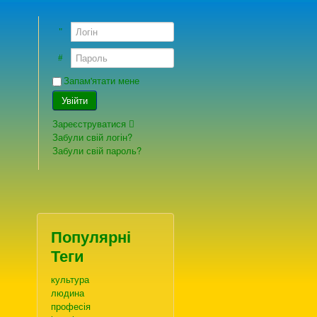
Логін
Пароль
Запам'ятати мене
Увійти
Зареєструватися
Забули свій логін?
Забули свій пароль?
Популярні
Теги
культура
людина
професія