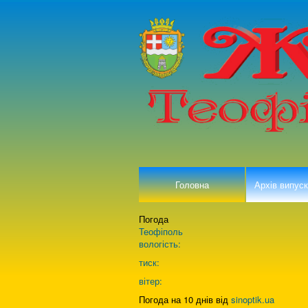
Головна
Архів випуск
Погода
Теофіполь
вологість:
тиск:
вітер:
Погода на 10 днів від
sinoptik.ua