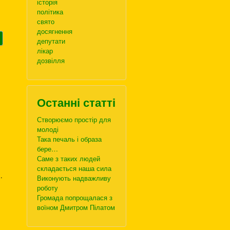
історія
політика
свято
досягнення
депутати
лікар
дозвілля
Останні статті
Створюємо простір для
молоді
Така печаль і образа
бере…
Саме з таких людей
складається наша сила
.
Виконують надважливу
роботу
Громада попрощалася з
воїном Дмитром Пілатом