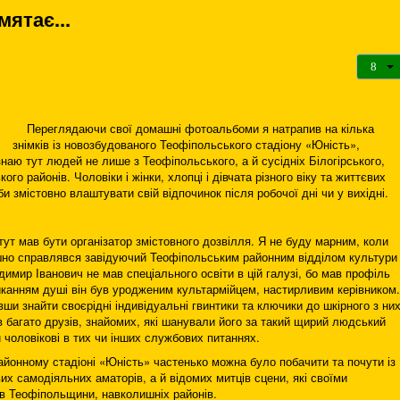
мятає...
Переглядаючи свої домашні фотоальбоми я натрапив на кілька
знімків із новозбудованого Теофіпольського стадіону «Юність»,
знаю тут людей не лише з Теофіпольського, а й сусідніх Білогірського,
го районів. Чоловіки і жінки, хлопці і дівчата різного віку та життєвих
и змістовно влаштувати свій відпочинок після робочої дні чи у вихідні.
ут мав бути організатор змістовного дозвілля. Я не буду марним, коли
ішно справлявся завідуючий Теофіпольським районним відділом культури
ир Іванович не мав спеціального освіти в цій галузі, бо мав профіль
иканням душі він був уродженим культармійцем, настирливим керівником.
вши знайти своєрідні індивідуальні гвинтики та ключики до шкірного з них
агато друзів, знайомих, які шанували його за такий щирий людський
чоловікові в тих чи інших службових питаннях.
онному стадіоні «Юність» частенько можна було побачити та почути із
х самодіяльних аматорів, а й відомих митців сцени, які своїми
в Теофіпольщини, навколишніх районів.