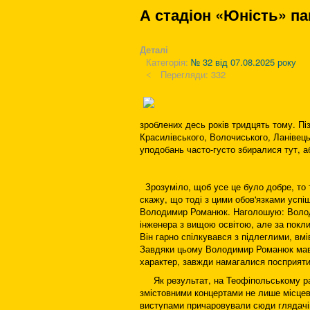
А стадіон «Юність» па
Деталі
Категорія:
№ 32 від 07.08.2025 року
Перегляди: 332
зроблених десь років тридцять тому. Пі
Красилівського, Волочиського, Ланівецько
уподобань часто-густо збиралися тут, аб
Зрозуміло, щоб усе це було добре, то т
скажу, що тоді з цими обов'язками усп
Володимир Романюк. Наголошую: Володим
інженера з вищою освітою, але за покл
Він гарно спілкувався з підлеглими, вмі
Завдяки цьому Володимир Романюк мав б
характер, завжди намагалися посприяти 
Як результат, на Теофіпольському рай
змістовними концертами не лише місцеви
виступами причаровували сюди глядачі