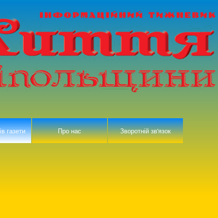
ів газети
Про нас
Зворотній зв'язок