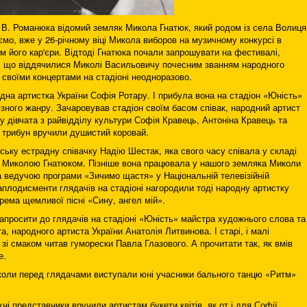
 В. Романюка відомий земляк Микола Гнатюк, який родом із села Волиця
мо, вже у 26-річному віці Микола виборов на музичному конкурсі в
м його кар'єри. Відтоді Гнатюка почали запрошувати на фестивалі,
рти, що віддячилися Миколі Васильовичу почесним званням народного
зі своїми концертами на стадіоні неодноразово.
а артистка України Софія Ротару. І прибула вона на стадіон «Юність»
різного жанру. Зачаровував стадіон своїм басом співак, народний артист
 дівчата з райвідділу культури Софія Кравець, Антоніна Кравець та
 трибун вручили душистий коровай.
ьку естрадну співачку Надію Шестак, яка свого часу співала у складі
з Миколою Гнатюком. Пізніше вона працювала у нашого земляка Миколи
а ведучою програми «Зичимо щастя» у Національній телевізійній
аплодисменти глядачів на стадіоні нагородили тоді народну артистку
рема щемливої пісні «Сину, ангел мій».
росити до глядачів на стадіоні «Юність» майстра художнього слова та
, народного артиста України Анатолія Литвинова. І старі, і малі
н зі смаком читав гуморески Павла Глазового. А прочитати так, як вмів
е.
и перед глядачами виступали юні учасники бального танцю «Ритм»
представники вручили артистам букети квітів, як от і для Софії