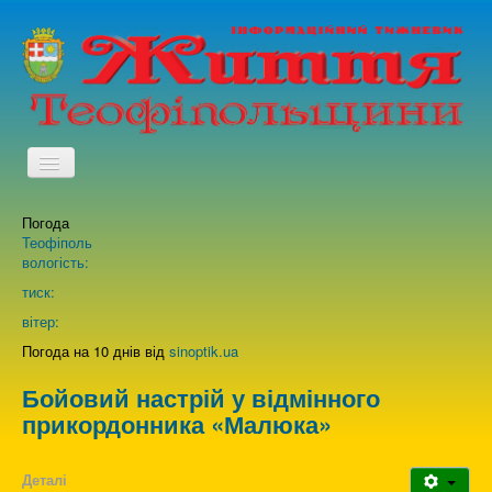
TPL_PROTOSTAR_TOGGLE_MENU
Погода
Головна
Теофіполь
вологість:
Архів випусків газети
тиск:
вітер:
Про нас
Погода на 10 днів від
sinoptik.ua
Бойовий настрій у відмінного
Зворотній зв'язок
прикордонника «Малюка»
Деталі