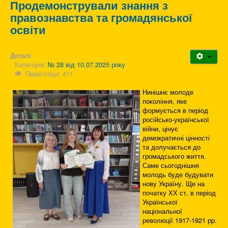
Продемонстрували знання з
правознавства та громадянської
освіти
Деталі
Категорія:
№ 28 від 10.07.2025 року
Перегляди: 411
Нинішнє молоде
покоління, яке
формується в період
російсько-української
війни, цінує
демократичні цінності
та долучається до
громадського життя.
Саме сьогоднішня
молодь буде будувати
нову Україну. Ще на
початку ХХ ст, в період
Української
національної
революції 1917-1921 рр.