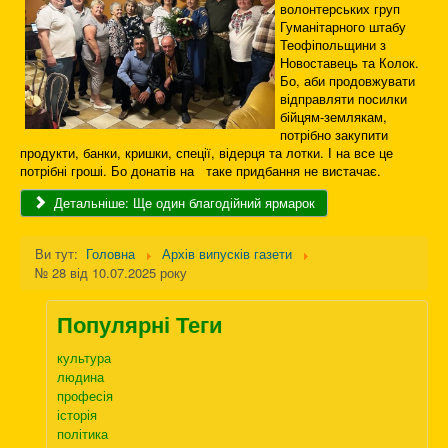
волонтерських груп
Гуманітарного штабу
Теофіпольщини з
Новоставець та Колок.
Бо, аби продовжувати
відправляти посилки
бійцям-землякам,
потрібно закупити
продукти, банки, кришки, спеції, відерця та лотки. І на все це
потрібні гроші. Бо донатів на таке придбання не вистачає.
Детальніше: Ще один благодійний ярмарок
Ви тут:
Головна
Архів випусків газети
№ 28 від 10.07.2025 року
Популярні Теги
культура
людина
професія
історія
політика