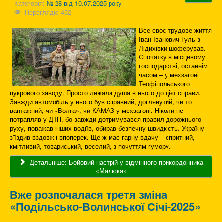
Категорія:
№ 28 від 10.07.2025 року
Перегляди: 452
Все своє трудове життя
Іван Іванович Гуль з
Лідихівки шоферував.
Спочатку в місцевому
господарстві, останнім
часом – у мехзагоні
Теофіпольського
цукрового заводу. Просто лежала душа в нього до цієї справи.
Завжди автомобіль у нього був справний, доглянутий, чи то
вантажний, чи «Волга», чи КАМАЗ у мехзагоні. Ніколи не
потрапляв у ДТП, бо завжди дотримувався правил дорожнього
руху, поважав інших водіїв, обирав безпечну швидкість. Україну
з’їздив вздовж і впоперек. Ще ж має гарну вдачу – спритний,
кмітливий, товариський, веселий, з почуттям гумору.
Детальніше: Бойовий настрій у відмінного прикордонника
«Малюка»
Вже розпочалася третя зміна
«Подільсько-Волинської Січі-2025»