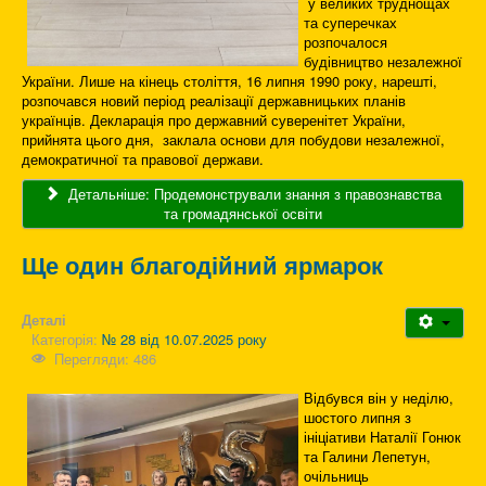
у великих труднощах
та суперечках
розпочалося
будівництво незалежної
України. Лише на кінець століття, 16 липня 1990 року, нарешті,
розпочався новий період реалізації державницьких планів
українців. Декларація про державний суверенітет України,
прийнята цього дня, заклала основи для побудови незалежної,
демократичної та правової держави.
Детальніше: Продемонстрували знання з правознавства
та громадянської освіти
Ще один благодійний ярмарок
Деталі
Категорія:
№ 28 від 10.07.2025 року
Перегляди: 486
Відбувся він у неділю,
шостого липня з
ініціативи Наталії Гонюк
та Галини Лепетун,
очільниць