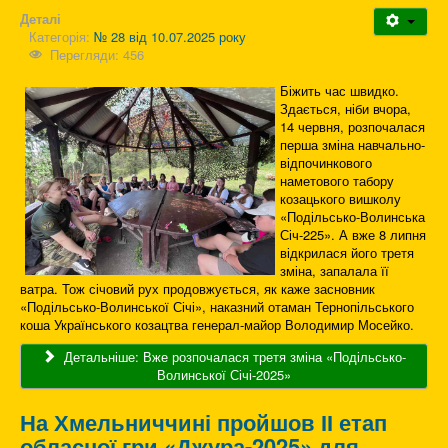
Деталі
Категорія:
№ 28 від 10.07.2025 року
Перегляди: 456
Біжить час швидко.
Здається, ніби вчора,
14 червня, розпочалася
перша зміна навчально-
відпочинкового
наметового табору
козацького вишколу
«Подільсько-Волинська
Січ-225». А вже 8 липня
відкрилася його третя
зміна, запалала її
ватра. Тож січовий рух продовжується, як каже засновник
«Подільсько-Волинської Січі», наказний отаман Тернопільського
коша Українського козацтва генерал-майор Володимир Мосейко.
Детальніше: Вже розпочалася третя зміна «Подільсько-
Волинської Січі-2025»
На Хмельниччині пройшов ІІ етап
обласної гри «Джура-2025» для