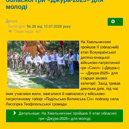
молоді
Деталі
Категорія:
№ 28 від 10.07.2025 року
Перегляди: 407
На Хмельниччині
пройшов ІІ (обласний)
етап Всеукраїнської
дитячо-юнацької
військово-патріотичної
гри «Сокіл» («Джура»)
— «Джура-2025» для
старшої вікової
категорії. Захід тривав
декілька днів, під час
яких учасники жили, змагалися й навчалися у військово-
патріотичному таборі «Подільсько-Волинська Січ» поблизу села
Лисогірка Теофіпольської громади.
Детальніше: На Хмельниччині пройшов ІІ етап обласної
гри «Джура-2025» для молоді