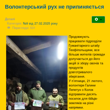
Волонтерський рух не припиняється
Деталі
Категорія:
№9 від 27.02.2025 року
Перегляди: 531
Продовжують
працювати підрозділи
Гуманітарного штабу
Теофіпольщини, все
більше жителів громади
долучається до його
акцій зі збору овочів та
продуктів
довготривалого
зберігання.
У п’ятницю, 21 лютого,
волонтери Галини
Лепетун з Колок
відправили десять
посилок для бійців-
земляків на різні
напрямки.