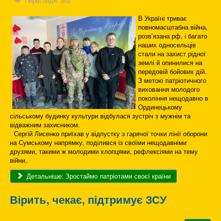
Перегляди: 302
В Україні триває
повномасштабна війна,
розв’язана рф, і багато
наших односельців
стали на захист рідної
землі й опинилися на
передовій бойових дій.
З метою патріотичного
виховання молодого
покоління нещодавно в
Ординецькому
сільському будинку культури відбулася зустріч з мужнім та
відважним захисником.
Сергій Лисенко приїхав у відпустку з гарячої точки лінії оборони
на Сумському напрямку, поділився із своїми нещодавніми
друзями, такими ж молодими хлопцями, рефлексіями на тему
війни.
Детальніше: Зростаймо патріотами своєї країни
Вірить, чекає, підтримує ЗСУ