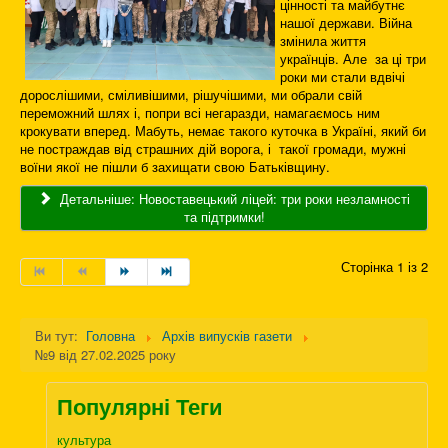
цінності та майбутнє
нашої держави. Війна
змінила життя
українців. Але за ці три
роки ми стали вдвічі
дорослішими, сміливішими, рішучішими, ми обрали свій
переможний шлях і, попри всі негаразди, намагаємось ним
крокувати вперед. Мабуть, немає такого куточка в Україні, який би
не постраждав від страшних дій ворога, і такої громади, мужні
воїни якої не пішли б захищати свою Батьківщину.
Детальніше: Новоставецький ліцей: три роки незламності
та підтримки!
Сторінка 1 із 2
Ви тут:
Головна
Архів випусків газети
№9 від 27.02.2025 року
Популярні Теги
культура