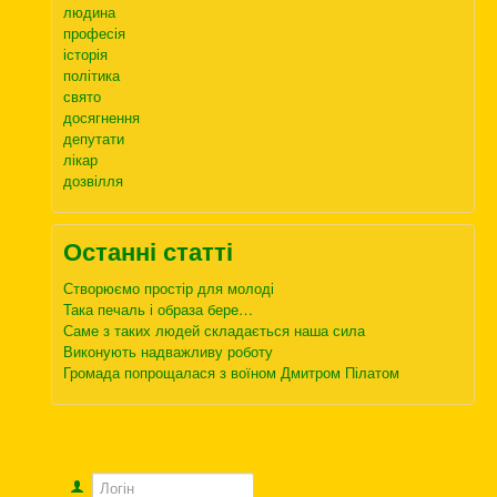
людина
професія
історія
політика
свято
досягнення
депутати
лікар
дозвілля
Останні статті
Створюємо простір для молоді
Така печаль і образа бере…
Саме з таких людей складається наша сила
Виконують надважливу роботу
Громада попрощалася з воїном Дмитром Пілатом
Логін