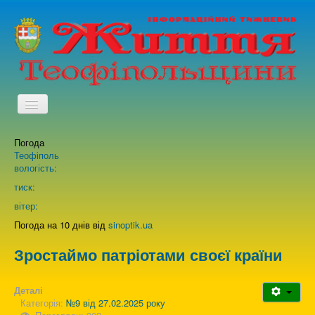
TPL_PROTOSTAR_TOGGLE_MENU
Погода
Головна
Теофіполь
вологість:
Архів випусків газети
тиск:
вітер:
Про нас
Погода на 10 днів від
sinoptik.ua
Зростаймо патріотами своєї країни
Зворотній зв'язок
Деталі
Категорія:
№9 від 27.02.2025 року