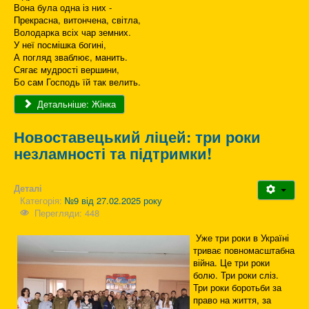
Вона була одна із них -
Прекрасна, витончена, світла,
Володарка всіх чар земних.
У неї посмішка богині,
А погляд зваблює, манить.
Сягає мудрості вершини,
Бо сам Господь їй так велить.
Детальніше: Жінка
Новоставецький ліцей: три роки
незламності та підтримки!
Деталі
Категорія:
№9 від 27.02.2025 року
Перегляди: 448
Уже три роки в Україні
триває повномасштабна
війна. Це три роки
болю. Три роки сліз.
Три роки боротьби за
право на життя, за