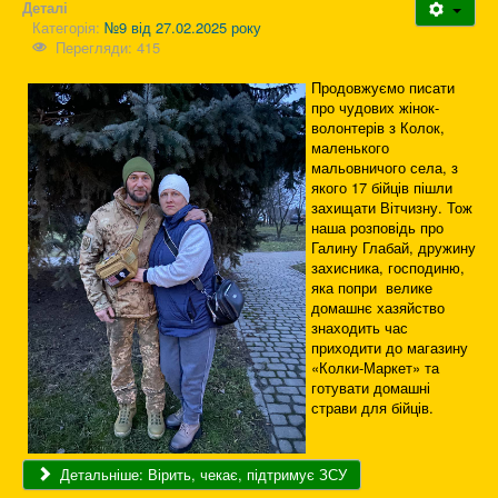
Деталі
Категорія:
№9 від 27.02.2025 року
Перегляди: 415
Продовжуємо писати
про чудових жінок-
волонтерів з Колок,
маленького
мальовничого села, з
якого 17 бійців пішли
захищати Вітчизну. Тож
наша розповідь про
Галину Глабай, дружину
захисника, господиню,
яка попри велике
домашнє хазяйство
знаходить час
приходити до магазину
«Колки-Маркет» та
готувати домашні
страви для бійців.
Детальніше: Вірить, чекає, підтримує ЗСУ