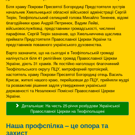
Біля храму Покрови Пресвятої Богородиці Предстоятеля зустрів
начальник Хмельницької обласної військової адміністрації Сергій
Тюрін, Теофіпольський селищний голова Михайло Тененев, відомі
благодійники краю Андрій Петринюк, Вадим Лейві,
військовослужбовці, представники громадськості, численні
парафіяни. Сергій Тюрін зазначив, що Хмельниччина щаслива
приймати Предстоятеля Православної Церкви України та
представників поважного українського духовенства.
Варто зазначити, що на сьогодні в Теофіпольській громаді
налічується біля 41 релігійних громад Православної Церкви
України, діють 31 храмів. Як постійно наголошує благочинний
Теофіпольського округу ПЦУ, митрофорний протоієрей,
настоятель храму Покрови Пресвятої Богородиці отець Василь
Крисак, жителі нашого краю, перейшовши до ПЦУ, прийняли мудрі
та розважливі рішення задля утвердження української
державності та Незалежної Помісної Православної Церкви
України.
Детальніше: На честь 25-річчя розбудови Української
Православної Церкви на Теофіпольщині
Наша профспілка – це опора та
захист