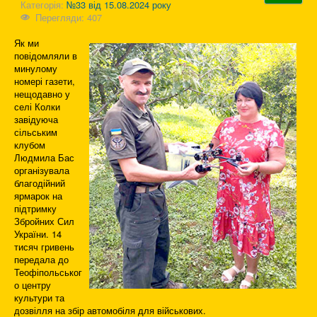
Категорія:
№33 від 15.08.2024 року
Перегляди: 407
Як ми
повідомляли в
минулому
номері газети,
нещодавно у
селі Колки
завідуюча
сільським
клубом
Людмила Бас
організувала
благодійний
ярмарок на
підтримку
Збройних Сил
України. 14
тисяч гривень
передала до
Теофіпольськог
о центру
культури та
дозвілля на збір автомобіля для військових.