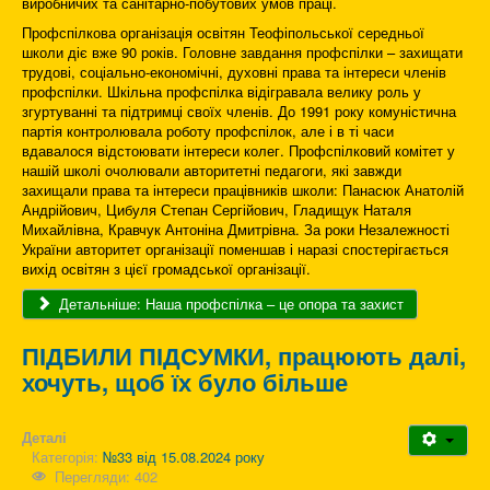
виробничих та санітарно-побутових умов праці.
Профспілкова організація освітян Теофіпольської середньої
школи діє вже 90 років. Головне завдання профспілки – захищати
трудові, соціально-економічні, духовні права та інтереси членів
профспілки. Шкільна профспілка відігравала велику роль у
згуртуванні та підтримці своїх членів. До 1991 року комуністична
партія контролювала роботу профспілок, але і в ті часи
вдавалося відстоювати інтереси колег. Профспілковий комітет у
нашій школі очолювали авторитетні педагоги, які завжди
захищали права та інтереси працівників школи: Панасюк Анатолій
Андрійович, Цибуля Степан Сергійович, Гладищук Наталя
Михайлівна, Кравчук Антоніна Дмитрівна. За роки Незалежності
України авторитет організації поменшав і наразі спостерігається
вихід освітян з цієї громадської організації.
Детальніше: Наша профспілка – це опора та захист
ПІДБИЛИ ПІДСУМКИ, працюють далі,
хочуть, щоб їх було більше
Деталі
Категорія:
№33 від 15.08.2024 року
Перегляди: 402