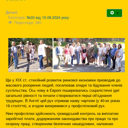
Деталі
Категорія:
№33 від 15.08.2024 року
Перегляди: 385
Ще у ХІХ ст. стихійний розвиток ринкової економіки призводив до
масового розорення людей, посилював злидні та бідування членів
суспільства. Ось чому в Європі поширювались соціалістичні ідеї
загальної рівності та почали створюватися перші обʼєднання
трудящих. В Англії цей рух отримав назву чартизм (у 40-их роках
19 століття), а згодом виокремився у профспілковий рух.
Нині профспілки здійснюють громадський контроль за виплатою
заробітної плати, додержанням законодавства про працю та про
охорону праці, створенням безпечних нешкідливих, належних