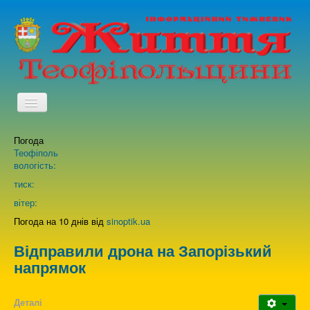
TPL_PROTOSTAR_TOGGLE_MENU
Погода
Головна
Теофіполь
вологість:
Архів випусків газети
тиск:
вітер:
Про нас
Погода на 10 днів від
sinoptik.ua
Відправили дрона на Запорізький
Зворотній зв'язок
напрямок
Деталі