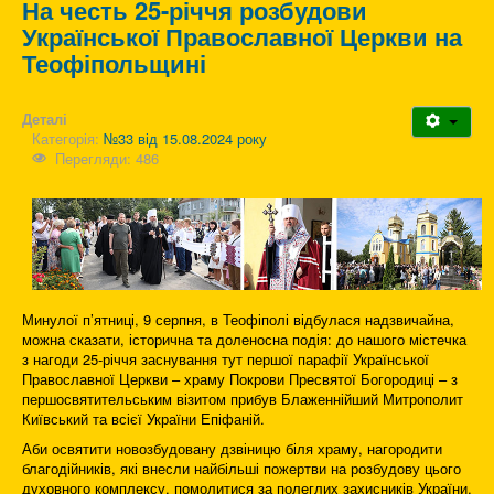
На честь 25-річчя розбудови
Української Православної Церкви на
Теофіпольщині
Деталі
Категорія:
№33 від 15.08.2024 року
Перегляди: 486
Минулої п’ятниці, 9 серпня, в Теофіполі відбулася надзвичайна,
можна сказати, історична та доленосна подія: до нашого містечка
з нагоди 25-річчя заснування тут першої парафії Української
Православної Церкви – храму Покрови Пресвятої Богородиці – з
першосвятительським візитом прибув Блаженнійший Митрополит
Київський та всієї України Епіфаній.
Аби освятити новозбудовану дзвіницю біля храму, нагородити
благодійників, які внесли найбільші пожертви на розбудову цього
духовного комплексу, помолитися за полеглих захисників України.