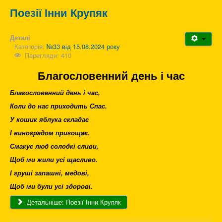
Поезії Інни Крупяк
Деталі
Категорія:
№33 від 15.08.2024 року
Перегляди: 410
Благословенний день і час
Благословенний день і час,
Коли до нас приходить Спас.
У кошик яблука складає
І виноградом пригощає.
Смакує люд солодкі сливи,
Щоб ми жили усі щасливо.
І груші запашні, медові,
Щоб ми були усі здорові.
Детальніше: Поезії Інни Крупяк