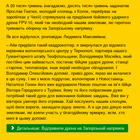
А 20 тисяч гривень (нагадаємо, десять тисяч гривень задонатив
Ярослав Гнатюк, молодий хлопець з Колок, перебуває на
заробітках у Чехії) спрямувала на придбання бойового ударного
дрона FPV-10, який так необхідний нашим землякам, які героїчно
тримають оборону на Запорізькому напрямку.
Як все відбулося, розповідає Людмила Максимівна:
– Аби придбати такий квадрокоптер, я звернулася до відомого
керівника волонтерського центру у Тернополі, партнера нашого
Гуманітарного штабу Теофіпольщини, Володимира Мосейка, який
постійно цим займається, постачає бійцям ударні дрони, станції
старлінк, тепловізори, інше вкрай необхідне обладнання. І
Володимир Олексійович допоміг, привіз дрон, якраз ми вклалися
в цю суму. І ми з моєю подругою, волонтером з Новоставець
Наталією Гонюк його вже відправили Новою поштою на ім’я бійця
Віктора Городового з Турівки, йому та його побратимам дуже
потрібний такий дрон для виконання бойових завдань. Вже він у
вівторок увечері його отримав. Хай послужить нашим хлопцям,
щоб били ворогів, захищали рідну землю. А я ще раз дякую моїм
землякам, які взяли участь у благодійному ярмарку, всім, хто
мені в цьому допоміг.
Детальніше: Відправили дрона на Запорізький напрямок