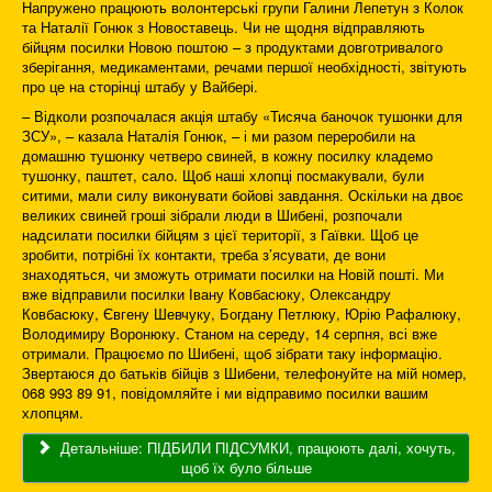
Напружено працюють волонтерські групи Галини Лепетун з Колок
та Наталії Гонюк з Новоставець. Чи не щодня відправляють
бійцям посилки Новою поштою – з продуктами довготривалого
зберігання, медикаментами, речами першої необхідності, звітують
про це на сторінці штабу у Вайбері.
– Відколи розпочалася акція штабу «Тисяча баночок тушонки для
ЗСУ», – казала Наталія Гонюк, – і ми разом переробили на
домашню тушонку четверо свиней, в кожну посилку кладемо
тушонку, паштет, сало. Щоб наші хлопці посмакували, були
ситими, мали силу виконувати бойові завдання. Оскільки на двоє
великих свиней гроші зібрали люди в Шибені, розпочали
надсилати посилки бійцям з цієї території, з Гаївки. Щоб це
зробити, потрібні їх контакти, треба з’ясувати, де вони
знаходяться, чи зможуть отримати посилки на Новій пошті. Ми
вже відправили посилки Івану Ковбасюку, Олександру
Ковбасюку, Євгену Шевчуку, Богдану Петлюку, Юрію Рафалюку,
Володимиру Воронюку. Станом на середу, 14 серпня, всі вже
отримали. Працюємо по Шибені, щоб зібрати таку інформацію.
Звертаюся до батьків бійців з Шибени, телефонуйте на мій номер,
068 993 89 91, повідомляйте і ми відправимо посилки вашим
хлопцям.
Детальніше: ПІДБИЛИ ПІДСУМКИ, працюють далі, хочуть,
щоб їх було більше