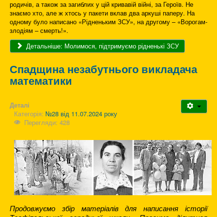
родичів, а також за загиблих у цій кривавій війні, за Героїв. Не
знаємо хто, але ж хтось у пакети вклав два аркуші паперу. На
одному було написано «Рідненьким ЗСУ», на другому – «Ворогам-
злодіям – смерть!».
Детальніше: Молимося, підтримуємо рідненькі ЗСУ
Спадщина незабутнього викладача
математики
Деталі
Категорія:
№28 від 11.07.2024 року
Перегляди: 428
Продовжуємо збір матеріалів для написання історії