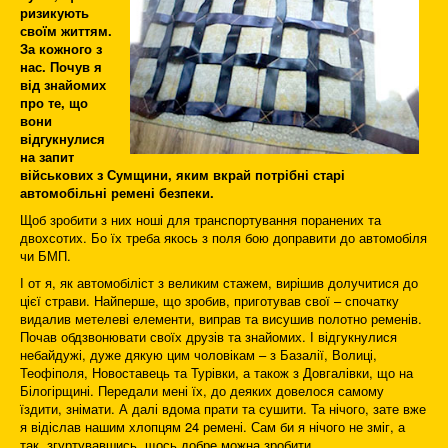
ризикують
своїм життям.
За кожного з
нас. Почув я
від знайомих
про те, що
вони
відгукнулися
на запит
військових з Сумщини, яким вкрай потрібні старі
автомобільні ремені безпеки.
Щоб зробити з них ноші для транспортування поранених та
двохсотих. Бо їх треба якось з поля бою доправити до автомобіля
чи БМП.
І от я, як автомобіліст з великим стажем, вирішив долучитися до
цієї страви. Найперше, що зробив, приготував свої – спочатку
видалив метелеві елементи, виправ та висушив полотно ременів.
Почав обдзвонювати своїх друзів та знайомих. І відгукнулися
небайдужі, дуже дякую цим чоловікам – з Базалії, Волиці,
Теофіполя, Новоставець та Турівки, а також з Довгалівки, що на
Білогірщині. Передали мені їх, до деяких довелося самому
їздити, знімати. А далі вдома прати та сушити. Та нічого, зате вже
я відіслав нашим хлопцям 24 ремені. Сам би я нічого не зміг, а
так, згуртувавшись, щось добре можна зробити.