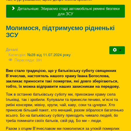
Детальніше: Збираємо старі автомобільні ремені безпеки
для ЗСУ
Молимося, підтримуємо рідненькі
ЗСУ
Деталі
Категорія:
№28 від 11.07.2024 року
Перегляди: 391
Вже стало традицією, що у батьківську суботу священник
В’ячеслав, настоятель нашого храму Івана Богослова,
закликає приносити такі пожертви, які довго зберігаються,
тобто, їх можна відправити наших захисникам на передову.
Тож в останню батьківську суботу ми, прихожани храму села
Ільківці, так і зробили. Купували та принесли печиво, м’ясні та
рибні консерви, мівіну, крупи, чай, каву, соки та цукерки. Хто
приносив більший пакет, хто менший, разом зібралося багатенько
всього. Бо на батьківську суботу приходить чимало людей, бо
треба поминати своїх батьків, свій рід. Бо ми – люди.
Разом з отцем В’ячеславом ми помолилися за упокій померлих