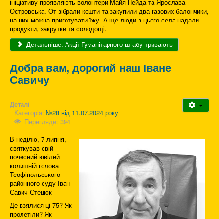
ініціативу проявляють волонтери Майя Пейда та Ярослава
Островська. От зібрали кошти та закупили два газових балончики,
на них можна приготувати їжу. А ще люди з цього села надали
продукти, закрутки та солодощі.
Детальніше: Акції Гуманітарного штабу тривають
Добра вам, дорогий наш Іване
Савичу
Деталі
Категорія:
№28 від 11.07.2024 року
Перегляди: 394
В неділю, 7 липня,
святкував свій
почесний ювілей
колишній голова
Теофіпольського
районного суду Іван
Савич Стецюк
Де взялися ці 75? Як
пролетіли? Як