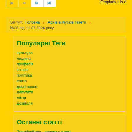
Сторінка 1 із 2
Ви тут:
Головна
Архів випусків газети
№28 від 11.07.2024 року
Популярні Теги
культура
людина
професія
історія
політика
свято
досягнення
депутати
лікар
дозвілля
Останні статті
Зустрічайтесь, допоки є з ким