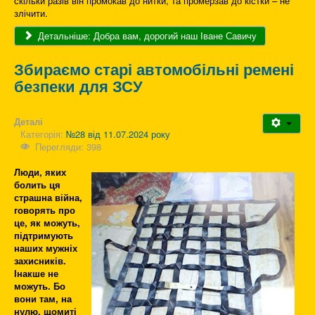
скільки разів він промокав до нитки, та промерзав до кістки – не
злічити.
Детальніше: Добра вам, дорогий наш Іване Савичу
Збираємо старі автомобільні ремені
безпеки для ЗСУ
Деталі
Категорія:
№28 від 11.07.2024 року
Перегляди: 398
Люди, яких
болить ця
страшна війна,
говорять про
це, як можуть,
підтримують
наших мужніх
захисників.
Інакше не
можуть. Бо
вони там, на
нулю, щомиті