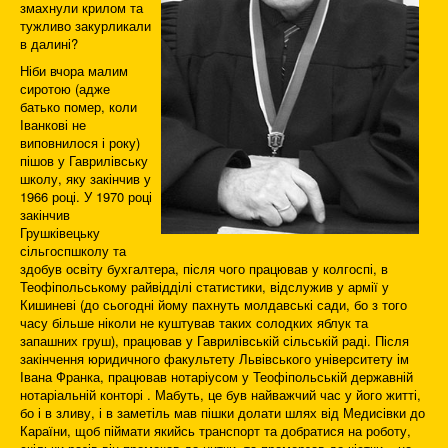
змахнули крилом та
тужливо закурликали
в далині?
Ніби вчора малим
сиротою (адже
батько помер, коли
Іванкові не
виповнилося і року)
пішов у Гаврилівську
школу, яку закінчив у
1966 році. У 1970 році
закінчив
Грушківецьку
сільгоспшколу та
здобув освіту бухгалтера, після чого працював у колгоспі, в
Теофіпольському райвідділі статистики, відслужив у армії у
Кишиневі (до сьогодні йому пахнуть молдавські сади, бо з того
часу більше ніколи не куштував таких солодких яблук та
запашних груш), працював у Гаврилівській сільській раді. Після
закінчення юридичного факультету Львівського університету ім
Івана Франка, працював нотаріусом у Теофіпольській державній
нотаріальній конторі . Мабуть, це був найважчий час у його житті,
бо і в зливу, і в заметіль мав пішки долати шлях від Медисівки до
Караїни, щоб піймати якийсь транспорт та добратися на роботу,