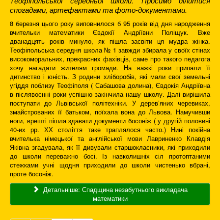
Теофіпольської середньої школи. Просимо ділитися
спогадами, артефактами та фото-документами.
8 березня цього року виповнилося б 95 років від дня народження
вчительки математики Євдокії Андріївни Поліщук. Вже
дванадцять років минуло, як пішла засвіти ця мудра жінка.
Теофіпольська середня школа № 1 завжди збирала у своїх стінах
високоморальних, прекрасних фахівців, саме про такого педагога
хочу нагадати жителям громади. На важкі роки припали її
дитинство і юність. З родини хліборобів, які мали свої земельні
угіддя поблизу Теофіполя ( Сабашова долина), Євдокія Андріївна
в післявоєнні роки успішно закінчила нашу школу. Далі вирішила
поступати до Львівської політехніки. У дерев’яних черевиках,
змайстрованих її батьком, поїхала вона до Львова. Намучивши
ноги, врешті пішла здавати документи босоніж ( у другій половині
40-их рр. ХХ століття таке траплялося часто.) Нині покійна
вчителька німецької та англійської мови Лавриненко Клавдія
Яківна згадувала, як її дивували старшокласники, які приходили
до школи переважно босі. Із навколишніх сіл протоптаними
стежками учні щодня приходили до школи чистенько вбрані,
проте босоніж.
Детальніше: Спадщина незабутнього викладача
математики