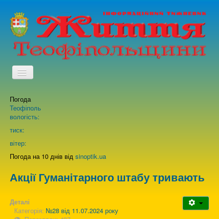
TPL_PROTOSTAR_TOGGLE_MENU
Погода
Головна
Теофіполь
вологість:
Архів випусків газети
тиск:
вітер:
Про нас
Погода на 10 днів від
sinoptik.ua
Акції Гуманітарного штабу тривають
Зворотній зв'язок
Деталі
Категорія:
№28 від 11.07.2024 року