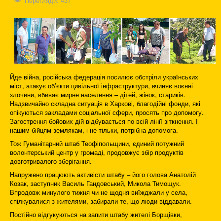
Перегляди: 437
Йде війна, російська федерація посилює обстріли українських
міст, атакує об’єкти цивільної інфраструктури, вчиняє воєнні
злочини, вбиває мирне населення – дітей, жінок, стариків.
Надзвичайно складна ситуація в Харкові, благодійні фонди, які
опікуються закладами соціальної сфери, просять про допомогу.
Загострення бойових дій відбувається по всій лінії зіткнення. І
нашим бійцям-землякам, і не тільки, потрібна допомога.
Тож Гуманітарний штаб Теофіпольщини, єдиний потужний
волонтерський центр у громаді, продовжує збір продуктів
довготривалого зберігання.
Напружено працюють активісти штабу – його голова Анатолій
Козак, заступник Василь Гандовський, Микола Тимощук.
Впродовж минулого тижня чи не щодня виїжджали у села,
спілкувалися з жителями, забирали те, що люди віддавали.
Постійно відгукуються на запити штабу жителі Борщівки,