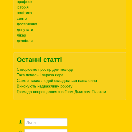
професія
історія
політика
свято
досягнення
депутати
лікар
дозвілля
Останні статті
Створюємо простір для молоді
Така печаль і образа бере…
Саме з таких людей складається наша сила
Виконують надважливу роботу
Громада попрощалася з воїном Дмитром Пілатом
Логін