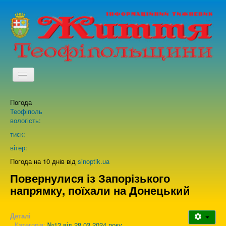
TPL_PROTOSTAR_TOGGLE_MENU
Погода
Головна
Теофіполь
вологість:
Архів випусків газети
тиск:
вітер:
Про нас
Погода на 10 днів від
sinoptik.ua
Повернулися із Запорізького
напрямку, поїхали на Донецький
Зворотній зв'язок
Деталі
Категорія:
№13 від 28.03.2024 року