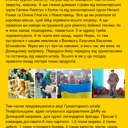
закрутку, квасину. А ще смачні домашні страви від волонтерської
групи Галини Лепетун з Колок та від волонтерської групи Наталії
Гонюк та Олени Глов’юк з Новоставець. Все це ми розклали по
коробках-міксах, щоб бійці отримали всього потроху. А ще
привезли ми набори інструментів для ремонту бойової техніки, бо
ж вона зазнає пошкоджень, ламається. Її ж одразу треба
поремонтувати. А як їхали вже назад, через Умань, то там
зустрілися з нашим земляком з Великого Лазучина Василем
Штокайлом. Якраз він тут був на навчанні, а весь час він воює на
Донецькому напрямку. Передали йому передачу від однокласника
та гостинець від нашого штабу. Всього ж ми у цю поїздку
привезли понад півтора тонни продуктів.
Тим часом продовжувалися акції Гуманітарного штабу
Теофіпольщини, адже готувалося відправлення ДАФу на
Донецький напрямок, для однієї легендарної бригади. Просив її
командир доставити 8 тонн картоплі. 1,5 тонни моркви, 2 тонни
цибулі, 1 тонну столового буряка, 2 тонни капусти, крупи, цукор,