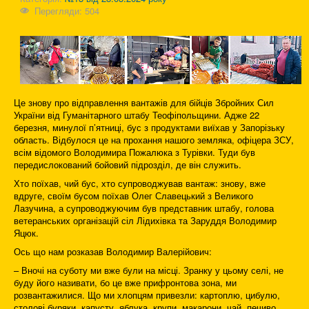
Перегляди: 504
Це знову про відправлення вантажів для бійців Збройних Сил
України від Гуманітарного штабу Теофіпольщини. Адже 22
березня, минулої п’ятниці, бус з продуктами виїхав у Запорізьку
область. Відбулося це на прохання нашого земляка, офіцера ЗСУ,
всім відомого Володимира Пожалюка з Турівки. Туди був
передислокований бойовий підрозділ, де він служить.
Хто поїхав, чий бус, хто супроводжував вантаж: знову, вже
вдруге, своїм бусом поїхав Олег Славецький з Великого
Лазучина, а супроводжуючим був представник штабу, голова
ветеранських організацій сіл Лідихівка та Заруддя Володимир
Яцюк.
Ось що нам розказав Володимир Валерійович:
– Вночі на суботу ми вже були на місці. Зранку у цьому селі, не
буду його називати, бо це вже прифронтова зона, ми
розвантажилися. Що ми хлопцям привезли: картоплю, цибулю,
столові буряки, капусту, яблука, крупи, макарони, чай, печиво,