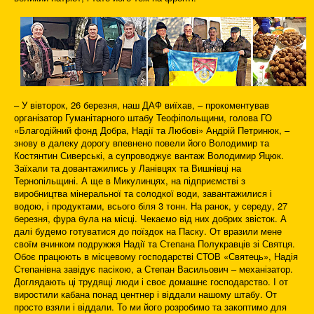
– У вівторок, 26 березня, наш ДАФ виїхав, – прокоментував
організатор Гуманітарного штабу Теофіпольщини, голова ГО
«Благодійний фонд Добра, Надії та Любові» Андрій Петринюк, –
знову в далеку дорогу впевнено повели його Володимир та
Костянтин Сиверські, а супроводжує вантаж Володимир Яцюк.
Заїхали та довантажились у Ланівцях та Вишнівці на
Тернопільщині. А ще в Микулинцях, на підприємстві з
виробництва мінеральної та солодкої води, завантажилися і
водою, і продуктами, всього біля 3 тонн. На ранок, у середу, 27
березня, фура була на місці. Чекаємо від них добрих звісток. А
далі будемо готуватися до поїздок на Паску. От вразили мене
своїм вчинком подружжя Надії та Степана Полукравців зі Святця.
Обоє працюють в місцевому господарстві СТОВ «Святець», Надія
Степанівна завідує пасікою, а Степан Васильович – механізатор.
Доглядають ці трудящі люди і своє домашнє господарство. І от
виростили кабана понад центнер і віддали нашому штабу. От
просто взяли і віддали. То ми його розробимо та закоптимо для