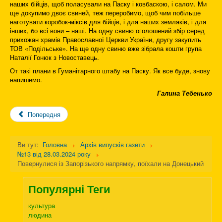
наших бійців, щоб поласували на Паску і ковбаскою, і салом. Ми
ще докупимо двоє свиней, теж переробимо, щоб чим побільше
наготувати коробок-міксів для бійців, і для наших земляків, і для
інших, бо всі вони – наші. На одну свиню оголошений збір серед
прихожан храмів Православної Церкви України, другу закупить
ТОВ «Подільське». На ще одну свиню вже зібрала кошти група
Наталії Гонюк з Новоставець.
От такі плани в Гуманітарного штабу на Паску. Як все буде, знову
напишемо.
Галина Тебенько
Попередня
Ви тут:
Головна
Архів випусків газети
№13 від 28.03.2024 року
Повернулися із Запорізького напрямку, поїхали на Донецький
Популярні Теги
культура
людина