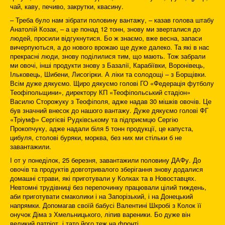
чай, каву, печиво, закрутки, квасину.
– Треба було нам зібрати половину вантажу, – казав голова штабу
Анатолій Козак, – а це понад 12 тонн, знову ми зверталися до
людей, просили відгукнутися. Бо ж знаємо, вже весна, запаси
вичерпуються, а до нового врожаю ще дуже далеко. Та які в нас
прекрасні люди, знову поділилися тим, що мають. Тож забрали
ми овочі, інші продукти знову з Базалії, Карабіївки, Воронівець,
Ільковець, Шибени, Лисогірки. А ліки та солодощі – з Борщівки.
Всім дуже дякуємо. Щиро дякуємо голові ГО «Федерація футболу
Теофіпольщини», директору КП «Теофіпольський стадіон»
Василю Сторожуку з Теофіполя, адже надав 30 мішків овочів. Це
був значний внесок до нашого вантажу. Дуже дякуємо голові ФГ
«Тріумф» Сергієві Рудківському та підприємцю Сергію
Прокопчуку, адже надали біля 5 тонн продукції, це капуста,
цибуля, столові буряки, морква, без них ми стільки б не
завантажили.
І от у понеділок, 25 березня, завантажили половину ДАФу. До
овочів та продуктів довготривалого зберігання знову додалися
домашні страви, які приготували у Колках та в Новоставцях.
Невтомні трудівниці без перепочинку працювали цілий тиждень,
аби приготувати смаколики і на Запорізький, і на Донецький
напрямки. Допомагав своїй бабусі Валентині Шкробі з Колок її
онучок Діма з Хмельницького, ліпив вареники. Бо дуже він
великий патріот, і тато його теж на фронті.