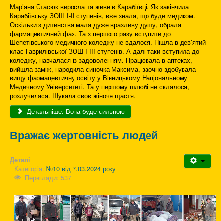
Мар’яна Стасюк виросла та живе в Карабіївці. Як закінчила
Карабіївську ЗОШ І-ІІ ступенів, вже знала, що буде медиком.
Оскільки з дитинства мала дуже вразливу душу, обрала
фармацевтичний фах. Та з першого разу вступити до
Шепетівського медичного коледжу не вдалося. Пішла в дев’ятий
клас Гаврилівської ЗОШ І-ІІІ ступенів. А далі таки вступила до
коледжу, навчалася із-задоволенням. Працювала в аптеках,
вийшла заміж, народила синочка Максима, заочно здобувала
вищу фармацевтичну освіту у Вінницькому Національному
Медичному Університеті. Та у першому шлюбі не склалося,
розлучилася. Шукала своє жіноче щастя.
Детальніше: Вона буде сильною
Вражає жертовність людей
Деталі
Категорія:
№10 від 7.03.2024 року
Перегляди: 537