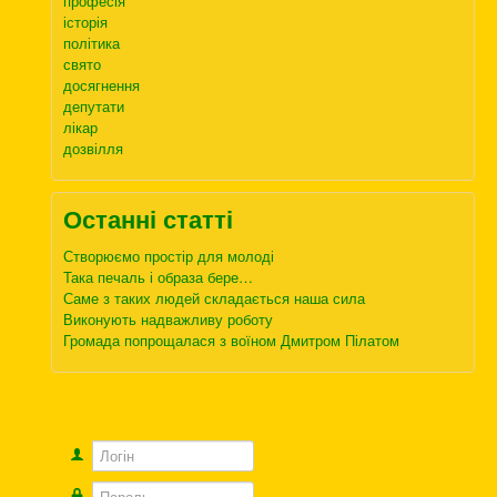
професія
історія
політика
свято
досягнення
депутати
лікар
дозвілля
Останні статті
Створюємо простір для молоді
Така печаль і образа бере…
Саме з таких людей складається наша сила
Виконують надважливу роботу
Громада попрощалася з воїном Дмитром Пілатом
Логін
Пароль