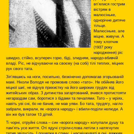
вп’ялися гострим
вістрям в
малюсіньке,
однорічне дитяче
тільце.
Малюсіньке, але
міцне, живуче. А
тому хлопчик
(1937 року
народження) ріс
швидко, стійко, всупереч горю, біді, злидням, народо-вбивчій
владі. Ріс, не відчуваючи на своєму (на собі) тілі теплих, міцних
рук свого тата.
Зіп’явшись на ноги, посильно, безкінечно допомагав згорьованій
мамі. Ніколи Володя не промовив слово «тато». Не обійняв його
міцної шиї, не відчув прихистку на його широких грудях від
житейських образ. З дитинства загартований, вчився протистояти
негараздам сам, боротися з бідами та печалями. Тато – у мріях,
навіть уві сні, бо не бачив, не мав уяви. Бо тата, трудягу, нагло
забрали, викрали, як «ворога народу» і вбили-поділи нелюди. А
він же був татом 13 дітей.
Ті чорні, отруйні слова – син «ворога народу» колупали душу та
пам’ять усе життя. Оті ядучі стріли-слова летіли з натягнутих
тятив звідусіль. І пошепки в спину, і насмішкуваті в очі, важким