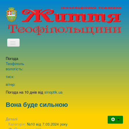
TPL_PROTOSTAR_TOGGLE_MENU
Погода
Головна
Теофіполь
вологість:
Архів випусків газети
тиск:
вітер:
Про нас
Погода на 10 днів від
sinoptik.ua
Вона буде сильною
Зворотній зв'язок
Деталі
Категорія:
№10 від 7.03.2024 року