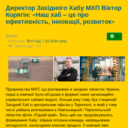
Директор Західного Хабу МХП Віктор
Корягін: «Наш хаб – це про
ефективність, інновації, розвиток»
Деталі
Категорія:
№10 від 7.03.2024 року
Перегляди: 717
Підприємства МХП, що розташовані в західних областях України,
перші в компанії були об’єднані в форматі нової організаційно-
управлінської хабової моделі. Більше року тому був створений
Західний Хаб із центральним офісом у Тернополі, в який у тому
числі увійшла розташована в Хмельницькій і Тернопільській
областях філія «Рідний край». Весь цей час продовжувалось
формування Хабу: зібрана потужна команда, напрацьована
методологія, налагоджені ключові процеси. У компанії вже