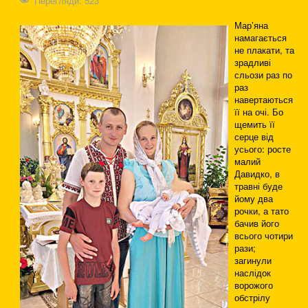
Перегляди: 523
Мар’яна
намагається
не плакати, та
зрадливі
сльози раз по
раз
навертаються
її на очі. Бо
щемить її
серце від
усього: росте
малий
Давидко, в
травні буде
йому два
рочки, а тато
бачив його
всього чотири
рази;
загинули
наслідок
ворожого
обстрілу