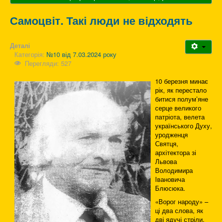
Самоцвіт. Такі люди не відходять
Деталі
Категорія:
№10 від 7.03.2024 року
Перегляди: 527
10 березня минає
рік, як перестало
битися полум’яне
серце великого
патріота, велета
українського Духу,
уродженця
Святця,
архітектора зі
Львова
Володимира
Івановича
Блюсюка.
«Ворог народу» –
ці два слова, як
дві ядучі стріли,