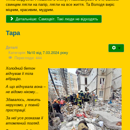
свинцем лягли на папір, лягли на все життя. Та Володя виріс
міцним, красивим, мудрим.
Детальніше: Самоцвіт. Такі люди не відходять
Тара
Деталі
Категорія:
№10 від 7.03.2024 року
Перегляди: 444
Холодний бетон
відчував її тіла
вібрацію.
А що відчувала вона –
не відомо нікому...
Здавалось, лежить
нерухомо, у повній
прострації.
За неї усе розказав її
втомлений погляд.