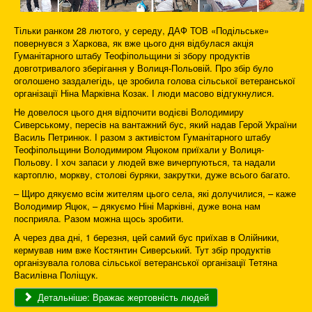
Тільки ранком 28 лютого, у середу, ДАФ ТОВ «Подільське»
повернувся з Харкова, як вже цього дня відбулася акція
Гуманітарного штабу Теофіпольщини зі збору продуктів
довготривалого зберігання у Волиця-Польовій. Про збір було
оголошено заздалегідь, це зробила голова сільської ветеранської
організації Ніна Марківна Козак. І люди масово відгукнулися.
Не довелося цього дня відпочити водієві Володимиру
Сиверському, пересів на вантажний бус, який надав Герой України
Василь Петринюк. І разом з активістом Гуманітарного штабу
Теофіпольщини Володимиром Яцюком приїхали у Волиця-
Польову. І хоч запаси у людей вже вичерпуються, та надали
картоплю, моркву, столові буряки, закрутки, дуже всього багато.
– Щиро дякуємо всім жителям цього села, які долучилися, – каже
Володимир Яцюк, – дякуємо Ніні Марківні, дуже вона нам
посприяла. Разом можна щось зробити.
А через два дні, 1 березня, цей самий бус приїхав в Олійники,
кермував ним вже Костянтин Сиверський. Тут збір продуктів
організувала голова сільської ветеранської організації Тетяна
Василівна Поліщук.
Детальніше: Вражає жертовність людей