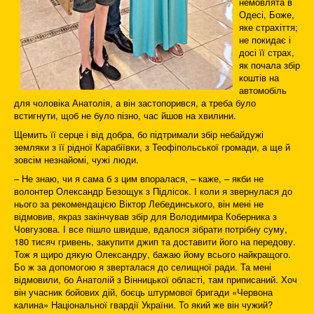
немовлята в
Одесі, Боже,
яке страхіття;
не покидає і
досі її страх,
як почала збір
коштів на
автомобіль
для чоловіка Анатолія, а він застопорився, а треба було
встигнути, щоб не було пізно, час йшов на хвилини.
Щемить її серце і від добра, бо підтримали збір небайдужі
земляки з її рідної Карабіївки, з Теофіпольської громади, а ще й
зовсім незнайомі, чужі люди.
– Не знаю, чи я сама б з цим впоралася, – каже, – якби не
волонтер Олександр Безощук з Підлісок. І коли я звернулася до
нього за рекомендацією Віктор Лебединського, він мені не
відмовив, якраз закінчував збір для Володимира Коберника з
Човгузова. І все пішло швидше, вдалося зібрати потрібну суму,
180 тисяч гривень, закупити джип та доставити його на передову.
Тож я щиро дякую Олександру, бажаю йому всього найкращого.
Бо ж за допомогою я зверталася до селищної ради. Та мені
відмовили, бо Анатолій з Вінницької області, там приписаний. Хоч
він учасник бойових дій, боєць штурмової бригади «Червона
калина» Національної гвардії України. То який же він чужий?