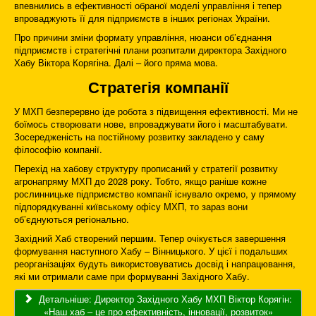
впевнились в ефективності обраної моделі управління і тепер
впроваджують її для підприємств в інших регіонах України.
Про причини зміни формату управління, нюанси об’єднання
підприємств і стратегічні плани розпитали директора Західного
Хабу Віктора Корягіна. Далі – його пряма мова.
Стратегія компанії
У МХП безперервно іде робота з підвищення ефективності. Ми не
боїмось створювати нове, впроваджувати його і масштабувати.
Зосередженість на постійному розвитку закладено у саму
філософію компанії.
Перехід на хабову структуру прописаний у стратегії розвитку
агронапряму МХП до 2028 року. Тобто, якщо раніше кожне
рослинницьке підприємство компанії існувало окремо, у прямому
підпорядкуванні київському офісу МХП, то зараз вони
об’єднуються регіонально.
Західний Хаб створений першим. Тепер очікується завершення
формування наступного Хабу – Вінницького. У цієї і подальших
реорганізаціях будуть використовуватись досвід і напрацювання,
які ми отримали саме при формуванні Західного Хабу.
Детальніше: Директор Західного Хабу МХП Віктор Корягін:
«Наш хаб – це про ефективність, інновації, розвиток»