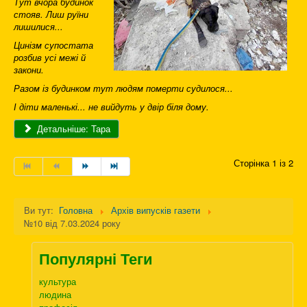
Тут вчора будинок
стояв. Лиш руїни
лишилися...
Цинізм супостата
розбив усі межі й
закони.
Разом із будинком тут людям померти судилося...
І діти маленькі... не вийдуть у двір біля дому.
Детальніше: Тара
Сторінка 1 із 2
Ви тут:
Головна
Архів випусків газети
№10 від 7.03.2024 року
Популярні Теги
культура
людина