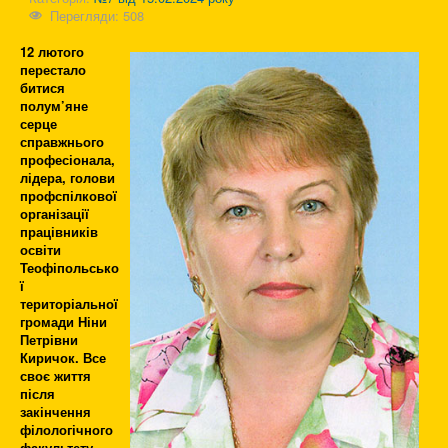
Перегляди: 508
12 лютого
перестало
битися
полум’яне
серце
справжнього
професіонала,
лідера, голови
профспілкової
організації
працівників
освіти
Теофіпольсько
ї
територіальної
громади Ніни
Петрівни
Киричок. Все
своє життя
після
закінчення
філологічного
факультету