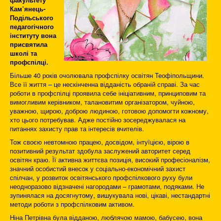
Кам’янець-
Подільського
педагогічного
інституту вона
присвятила
школі та
профспілці.
Більше 40 років очолювала профспілку освітян Теофіпольщини.
Все її життя – це нескінченна від­да­ність обраній справі. За час
роботи в профспілці проявила себе ініціативним, принциповим та
вимогливим керівником, талановитим організатором, чуйною,
уважною, щирою, доброю людиною, готовою допомогти кожному,
хто цього потребував. Адже постійно зосереджувалася на
питаннях захисту прав та інтересів вчителів.
Тож своєю невтомною працею, досвідом, інтуїцією, вірою в
позитивний результат здобула заслужений авторитет серед
освітян краю. Її активна життєва позиція, високий професіоналізм,
значний особистий внесок у соціально-економічний захист
спілчан, у розвиток освітянського профспілкового руху були
неодноразово відзначені нагородами – грамотами, подяками. Не
зупинялася на досягнутому, вишукувала нові, цікаві, нестандартні
методи роботи з профспілковим активом.
Ніна Петрівна була відданою, люблячою мамою, бабусею, вона