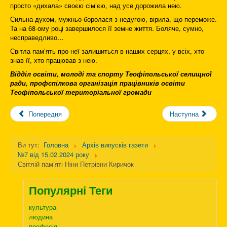
просто «дихала» своєю сім’єю, над усе дорожила нею.
Сильна духом, мужньо боролася з недугою, вірила, що переможе.
Та на 68-ому році завершилося її земне життя. Боляче, сумно,
несправедливо…
Світла пам’ять про неї залишиться в наших серцях, у всіх, хто
знав її, хто працював з нею.
Відділ освіти, молоді та спорту Теофіпольської селищної
ради, профспілкова організація працівників освіти
Теофіпольської територіальної громади
Попередня
Наступна
Ви тут:
Головна
Архів випусків газети
№7 від 15.02.2024 року
Світлій пам’яті Ніни Петрівни Киричок
Популярні Теги
культура
людина
професія