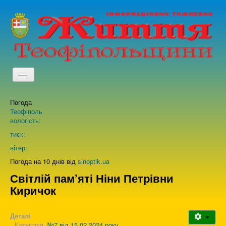
TPL_PROTOSTAR_TOGGLE_MENU
Погода
Головна
Теофіполь
вологість:
Архів випусків газети
тиск:
вітер:
Про нас
Погода на 10 днів від
sinoptik.ua
Світлій пам’яті Ніни Петрівни
Киричок
Зворотній зв'язок
Деталі
Категорія:
№7 від 15.02.2024 року