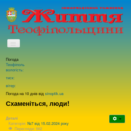
TPL_PROTOSTAR_TOGGLE_MENU
Погода
Головна
Теофіполь
вологість:
Архів випусків газети
тиск:
вітер:
Про нас
Погода на 10 днів від
sinoptik.ua
Схаменіться, люди!
Зворотній зв'язок
Деталі
Категорія:
№7 від 15.02.2024 року
Перегляди: 562