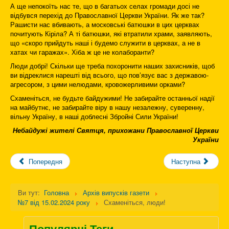
А ще непокоїть нас те, що в багатьох селах громади досі не
відбувся перехід до Православної Церкви України. Як же так?
Рашисти нас вбивають, а московські батюшки в цих церквах
почитують Кіріла? А ті батюшки, які втратили храми, заявляють,
що «скоро прийдуть наші і будемо служити в церквах, а не в
хатах чи гаражах». Хіба ж це не колаборанти?
Люди добрі! Скільки ще треба похоронити наших захисників, щоб
ви відреклися нарешті від всього, що пов’язує вас з державою-
агресором, з цими нелюдами, кровожерливими орками?
Схаменіться, не будьте байдужими! Не забирайте останньої надії
на майбутнє, не забирайте віру в нашу незалежну, суверенну,
вільну Україну, в наші доблесні Збройні Сили України!
Небайдужі жителі Святця, прихожани Православної Церкви
України
Попередня
Наступна
Ви тут:
Головна
Архів випусків газети
№7 від 15.02.2024 року
Схаменіться, люди!
Популярні Теги