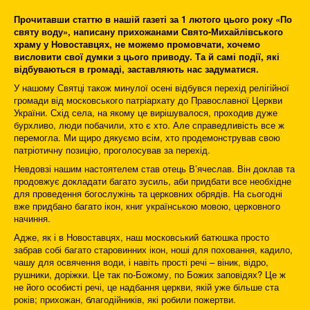
Прочитавши статтю в нашій газеті за 1 лютого цього року «По
святу воду», написану прихожанами Свято-Михайлівського
храму у Новоставцях, не можемо промовчати, хочемо
висловити свої думки з цього приводу. Та й самі події, які
відбуваються в громаді, заставляють нас задуматися.
У нашому Святці також минулої осені відбувся перехід релігійної
громади від московського патріархату до Православної Церкви
України. Схід села, на якому це вирішувалося, проходив дуже
бурхливо, люди побачили, хто є хто. Але справедливість все ж
перемогла. Ми щиро дякуємо всім, хто продемонстрував свою
патріотичну позицію, проголосував за перехід.
Невдовзі нашим настоятелем став отець В’ячеслав. Він доклав та
продовжує докладати багато зусиль, аби придбати все необхідне
для проведення богослужінь та церковних обрядів. На сьогодні
вже придбано багато ікон, книг українською мовою, церковного
начиння.
Адже, як і в Новоставцях, наш московський батюшка просто
забрав собі багато старовинних ікон, ноші для поховання, кадило,
чашу для освячення води, і навіть прості речі – віник, відро,
рушники, доріжки. Це так по-Божому, по Божих заповідях? Це ж
не його особисті речі, це надбання церкви, якій уже більше ста
років; прихожан, благодійників, які робили пожертви.