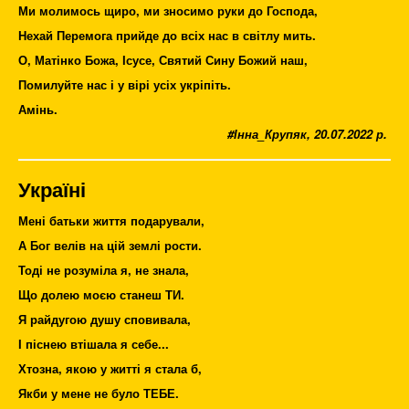
Ми молимось щиро, ми зносимо руки до Господа,
Нехай Перемога прийде до всіх нас в світлу мить.
О, Матінко Божа, Ісусе, Святий Сину Божий наш,
Помилуйте нас і у вірі усіх укріпіть.
Амінь.
#Інна_Крупяк, 20.07.2022 р.
Україні
Мені батьки життя подарували,
А Бог велів на цій землі рости.
Тоді не розуміла я, не знала,
Що долею моєю станеш ТИ.
Я райдугою душу сповивала,
І піснею втішала я себе...
Хтозна, якою у житті я стала б,
Якби у мене не було ТЕБЕ.