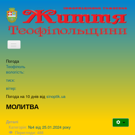
TPL_PROTOSTAR_TOGGLE_MENU
Погода
Головна
Теофіполь
вологість:
Архів випусків газети
тиск:
вітер:
Про нас
Погода на 10 днів від
sinoptik.ua
МОЛИТВА
Зворотній зв'язок
Деталі
Категорія:
№4 від 25.01.2024 року
Перегляди: 488