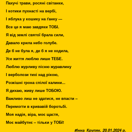
Пахучі трави, росяні світанки,
І котики пухнасті на вербі,
І яблука у кошику на ґанку —
Все це я маю завдяки ТОБІ.
Я від землі святої брала сили,
Давало крила небо голубе.
Де б не була я, де б я не ходила,
Усе життя люблю лише ТЕБЕ.
Люблю журливу пісню журавлину
І верболози тихі над рікою,
Розкішні грона спілої калини...
Я дихаю, живу лише ТОБОЮ.
Важливо лиш не здатися, не впасти –
Перемогти в кривавій боротьбі.
Моя надія, віра, моє щастя,
Моє майбутнє – тільки у ТОБІ!
#Інна_Крупяк, 20.01.2024 р.