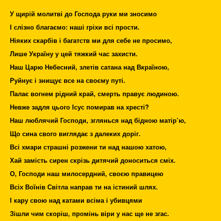
У щирій молитві до Господа руки ми зносимо
І слізно благаємо: наші гріхи всі прости.
Ніяких скарбів і багатств ми для себе не просимо,
Лише Україну у цей тяжкий час захисти.
Наш Царю Небесний, злетів сатана над Вкраїною,
Руйнує і знищує все на своєму путі.
Палає вогнем рідний край, смерть правує людиною.
Невже задля цього Ісус помирав на хресті?
Наш люблячий Господи, зглянься над бідною матір’ю,
Що сина свого виглядає з далеких доріг.
Всі хмари страшні розжени ти над нашою хатою,
Хай замість сирен скрізь дитячий доноситься сміх.
О, Господи наш милосердний, своєю правицею
Всіх Воїнів Світла направ ти на істиний шлях.
І кару свою над катами всіма і убивцями
Зішли чим скоріш, промінь віри у нас ще не згас.