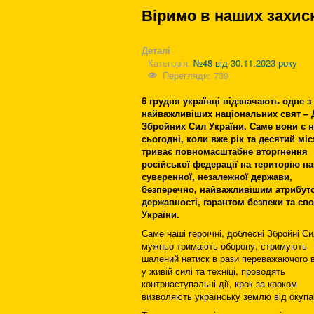
Віримо в наших захис
Деталі
Категорія:
№48 від 30.11.2023 року
Перегляди: 739
6 грудня українці відзначають одне з
найважливіших національних свят – 
Збройних Сил України. Саме вони є н
сьогодні, коли вже рік та десятий мі
триває повномасштабне вторгнення
російської федерації на територію н
суверенної, незалежної держави,
безперечно, найважливішим атрибут
державності, гарантом безпеки та св
України.
Саме наші героїчні, доблесні Збройні С
мужньо тримають оборону, стримують
шалений натиск в рази переважаючого 
у живій силі та техніці, проводять
контрнаступальні дії, крок за кроком
визволяють українську землю від окупа