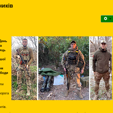
ників
День
а
сяць
ашої
ом
ободи
или
ворога
нтів.