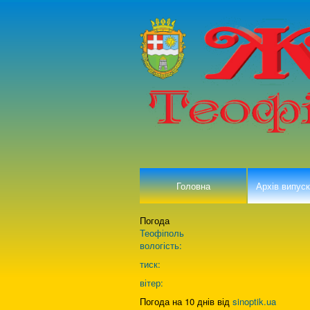
Головна
Архів випуск
Погода
Теофіполь
вологість:
тиск:
вітер:
Погода на 10 днів від
sinoptik.ua