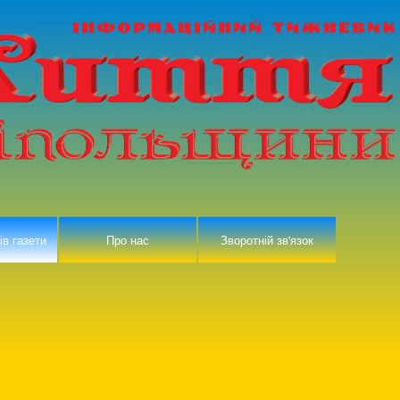
ів газети
Про нас
Зворотній зв'язок