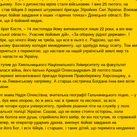
ицькому. Хоч з дитинства мріяв стати військовим. І вже 25 лютого, на
, став бійцем 3 окремої штурмової бригади Збройних Сил України. Воюва
онує бойові завдання в інших «гарячих точках» Донецької області. Він
я, ще й бойовий медик.
о брат Костя, – 14 листопада йому виповнилося лише 22 роки, а він має
ської області», Учасник бойових дій», «За оборону рідної держави». І
бре, що нічого йому не треба, що все в нього є. Радіємо, що він
ицькому фаховому коледжі менеджменту, що здобуде вищу освіту. Тож ми
рнеться з перемогою, що настане на нашій українській землі мир та
є напасти на Україну.
ступив до Хмельницького Національного Університету на факультет
чалася війна, його батько Аркадій Олександрович 26 лютого пішов
 окремої механізованої бригади боронив Правобережну Херсонщину, а
ни на Лиманському напрямку. А старша сестричка Богдана Інна вже вісім
аїни.
ує мама Надія Олексіївна, вчителька географії Гальчинецького ліцею, – у
 був мені опорою, бо ж весь час в тривозі та неспокої, за всіх
нчив чотири курси університету, прийняв рішення піти на службу у полк
альної поліції України. Сказав, що не може стояти осторонь, коли
 як боліла моя душа, сприйняла його вибір, бо він поступив, як справжній
 тепер, як оператор ударних дронів, виконує бойові завдання на
його Бог, і всіх бійців, і старших, і таких дітей, що перемога неодмінно