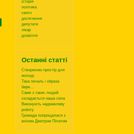
історія
політика
свято
досягнення
депутати
лікар
дозвілля
Останні статті
Створюємо простір для
молоді
Така печаль і образа
бере…
Саме з таких людей
складається наша сила
Виконують надважливу
роботу
Громада попрощалася з
воїном Дмитром Пілатом