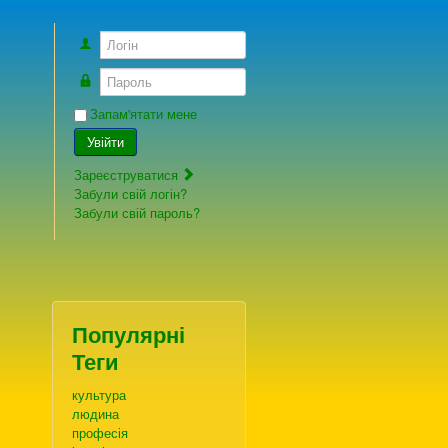
Логін
Пароль
Запам'ятати мене
Увійти
Зареєструватися
Забули свій логін?
Забули свій пароль?
Популярні
Теги
культура
людина
професія