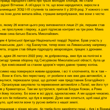
правді народного свята про трьох молодих хлопців, які стали
рідної Вітчизни. А об’єднує їх те, що вони народилися, виросли в
чинецької ЗОШ І-ІІІ ступенів та закінчили її у 2019 році. У кожного з них
та на їхню долю випала війна, страшне випробування, яке вони з честю
о, якому 26 жовтня цього року виповнилося лише 21 рік, першим став
 не прослужив і півроку, а далі підписав контракт на три роки. Мама
тримав сина батько Василь Миколайович.
ем 4 Ірпінської бригади Національної гвардії України. Брав участь у
чанськом, далі – під Бахмутом, тепер воює на Лиманському напрямку.
та, згодом став бійцем підрозділу авіарозвідки, працює з дронами.
, адже 26 лютого 2022 року, як доброволець, вже був на полігоні в
бригаді тримав оборону під Снігурівкою Миколаївської області, була це
в, був комісований за станом здоров’я через давню травму коліна.
ксимко наш повернувся живим-здоровим, і всі ті хлопченята, бо ж там –
я. Вони ж б’ють без перестанку, от розбили в них вже два автомобілі, а
инулися, переказали гроші, що допоміг нам представник Благодійного
 Організував закупівлю та перевезення автомобіля з Латвії, ми його тут
в у Краматорськ. Там ми зустрілися, приїхав Богдан Кожан, а Рома
 йому посилку. Бо вони ж всі друзі, однокласники. А ми щодня чекаємо,
и хоч би побачити, що був в мережі. Дуже нам хочеться, щоб наші діти
уло, щоб могли вони ту русню вибити з нашої землі.
ацював у різних місцях, бо треба було заробляти гроші – був і в Вінниці