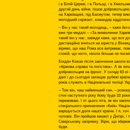
і в Білій Церкві, і в Польщі, і в Хмельн
другий день війни, пішов добровольцем
на Харківщині, під Бахмутом, тепер вик
молодший сержант, командир відділенн
– Він у нас такий молодець, – каже йог
вже три медалі – «За визволення Харків
такий він у нас, завжди каже, що все до
дистанційно вчиться на юриста у Вінн
віримо, що наш Рома все витримає, пове
спокій, що ніхто, ніколи більше не посмі
Богдан Кожан після закінчення школи в
«біржова справа та логістика». А як по
добровольцем на фронт. У складі 63-ої
далі і до сьогодні захищає рубежі краї
років служить в Національної поліції Укр
– Тож він, наш найменший син, – розказ
січні наступного року йому буде 22 роки,
переживаю. І от цього літа, як він закі
спеціального призначення «Київ» Націон
вирішується доля нашої країни. І я, хоч
чоловік. Він пройшов вишкіл у Дніпрі, і
Сіверському напрямку. Вірю, що збереже 
буде.