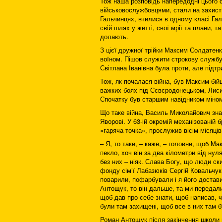
Тож наша розповідь напередодні цього с
військовослужбовцями, стали на захист 
Гальчинцях, вчилися в одному класі Галь
свій шлях у житті, свої мрії та плани, 
долають.
З цієї дружної трійки Максим Солдатенк
воїном. Пішов служити строкову службу,
Світлана Іванівна була проти, але під
Тож, як почалася війна, був Максим бійц
важких боях під Сєвєродонецьком, Лиси
Спочатку був старшим навідником міноме
Що таке війна, Василь Миколайович знає
Яворові. У 63-ій окремій механізованій 
«гаряча точка», прослужив вісім місяці
– Я, то таке, – каже, – головне, щоб Ма
пекло, хоч він за два кілометри від нул
без них – ніяк. Слава Богу, що люди ск
фонду сім’ї Лабазюків Сергій Ковальчук.
поварили, пофарбували і я його достави
Антощук, то він дальше, та ми передали
щоб дав про себе знати, щоб написав, ч
були там захищені, щоб все в них там б
Роман Антощук після закінчення школи пр