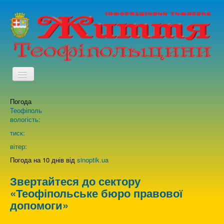
TPL_PROTOSTAR_TOGGLE_MENU
Погода
Головна
Теофіполь
вологість:
Архів випусків газети
тиск:
вітер:
Про нас
Погода на 10 днів від
sinoptik.ua
Звертайтеся до сектору
Зворотній зв'язок
«Теофіпольське бюро правової
допомоги»