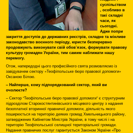
суспільством
, особливо в
такі складні
часи, як
сьогодні.
Адже попри
закриття доступів до державних реєстрів, складне та мінливе
законодавство воєнного періоду, юристи безперервно
продовжують виконувати свій обов’язок, формувати правову
культуру громадян України, тим самим наближати нашу
перемогу.
Отож, напередодні цього професійного свята розмовляємо із
завідувачем сектору «Теофіпольське бюро правової допомоги»
Оксаною Білою.
– Найперше, кому підпорядкований сектор, який ви
очолюєте?
– Сектор “Теофіпольське бюро правової допомоги” є структурним
підрозділом Старокостянтинівського місцевого центру з надання
безоплатної вторинної правничої допомоги, діяльність якого
поширюється на територію деяких громад Хмельницького району,
затверджених Кабінетом Міністрів України, в тому числі і на
територію Теофіпольської селищної територіальної громади.
Надання правничих послуг гарантується Законом України «Про