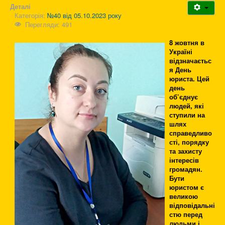
Деталі
Категорія:
№40 від 05.10.2023 року
Перегляди: 491
8 жовтня в
Україні
відзначаєтьс
я День
юриста. Цей
день
об’єднує
людей, які
ступили на
шлях
справедливо
сті, порядку
та захисту
інтересів
громадян.
Бути
юристом є
великою
відповідальні
стю перед
людьми і