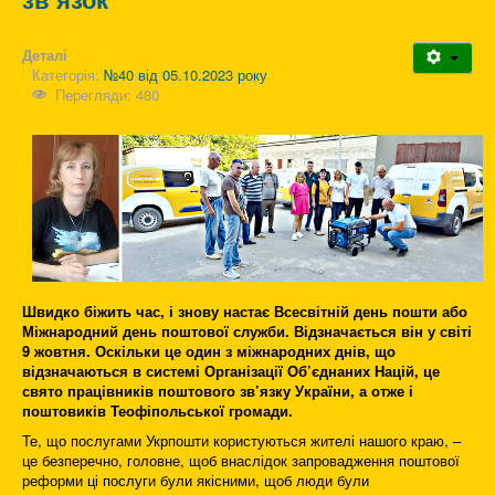
Деталі
Категорія:
№40 від 05.10.2023 року
Перегляди: 480
Швидко біжить час, і знову настає Всесвітній день пошти або
Міжнародний день поштової служби. Відзначається він у світі
9 жовтня. Оскільки це один з міжнародних днів, що
відзначаються в системі Організації Об’єднаних Націй, це
свято працівників поштового зв’язку України, а отже і
поштовиків Теофіпольської громади.
Те, що послугами Укрпошти користуються жителі нашого краю, –
це безперечно, головне, щоб внаслідок запровадження поштової
реформи ці послуги були якісними, щоб люди були