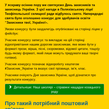
У яскраву осінню пору ми святкуємо День захисників та
захисниць України. З цієї нагоди в Поляхівському ліцеї
Теофіпольської селищної ради відбулось свято. Напередодні
свята було оголошено конкурс для здобувачів освіти
“Захисники твої, Україно!».
Умови конкурсу були заздалегідь опубліковані на сторінці ліцею у
фейсбук:
Учасник конкурсу записує та викладає на цій сторінці
відеопривітання нашим дорогим захисникам, яке може бути у
форматі прози, вірша, пісні, скоромовки, відомої цитати, тощо(у
будь-якому форматі, який лише можуть придумати ваші творчі
голівки).
Учасник конкурсу позначає відеороботу хештегом
#Захисник_України та вказує свої прізвище, ім’я, клас.
Учасники очікують Дня захисника України, щоб дізнатися про
результати конкурсу.
Детальніше: Наші школярі – справжні нащадки козацького
роду
Про такий потрібний поштовий
зв’язок