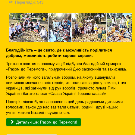
Перегляди: 543
Благодійність – це свято, де є можливість поділитися
добром, можливість робити хороші справи.
Третього жовтня в нашому ліцеї відбувся благодійний ярмарок
«Разом до Перемоги», приурочений Дню захисників та захисниць.
Розпочали ми його загальним збором, на якому вшанували
хвилиною мовчання всіх героїв, які полягли за рідну землю, і тих
українців, які загинули від рук ворогів. Урочисто лунав Гімн
України і багатоголосе «Слава Україні! Героям слава!»
Подвір’я ліцею було наповнене в цей день радісними дитячими
голосами, також до нас завітали батьки, родичі, друзі наших
учнів, жителі Базалії і сусідніх сіл.
Детальніше: Разом до Перемоги!