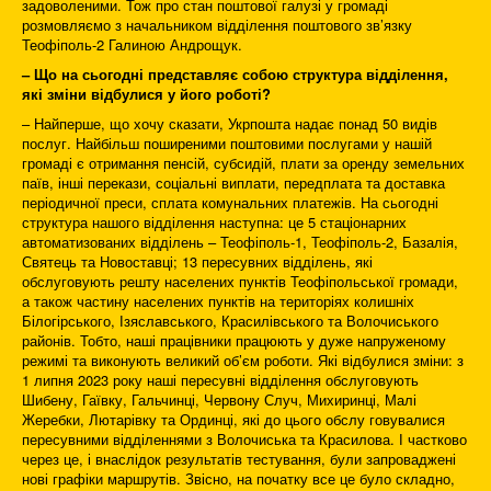
задоволеними. Тож про стан поштової галузі у громаді
розмовляємо з начальником відділення поштового зв’язку
Теофіполь-2 Галиною Андрощук.
– Що на сьогодні представляє собою структура відділення,
які зміни відбулися у його роботі?
– Найперше, що хочу сказати, Укрпошта надає понад 50 видів
послуг. Найбільш поширеними поштовими послугами у нашій
громаді є отримання пенсій, субсидій, плати за оренду земельних
паїв, інші перекази, соціальні виплати, передплата та доставка
періодичної преси, сплата комунальних платежів. На сьогодні
структура нашого відділення наступна: це 5 стаціонарних
автоматизованих відділень – Теофіполь-1, Теофіполь-2, Базалія,
Святець та Новоставці; 13 пересувних відділень, які
обслуговують решту населених пунктів Теофіпольської громади,
а також частину населених пунктів на територіях колишніх
Білогірського, Ізяславського, Красилівського та Волочиського
районів. Тобто, наші працівники працюють у дуже напруженому
режимі та виконують великий об’єм роботи. Які відбулися зміни: з
1 липня 2023 року наші пересувні відділення обслуговують
Шибену, Гаївку, Гальчинці, Червону Случ, Михиринці, Малі
Жеребки, Лютарівку та Ординці, які до цього обслу говувалися
пересувними відділеннями з Волочиська та Красилова. І частково
через це, і внаслідок результатів тестування, були запроваджені
нові графіки маршрутів. Звісно, на початку все це було складно,