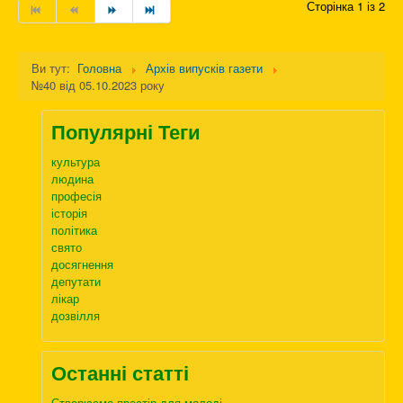
Сторінка 1 із 2
Ви тут:
Головна
Архів випусків газети
№40 від 05.10.2023 року
Популярні Теги
культура
людина
професія
історія
політика
свято
досягнення
депутати
лікар
дозвілля
Останні статті
Створюємо простір для молоді