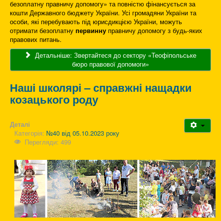
безоплатну правничу допомогу» та повністю фінансується за
кошти Державного бюджету України. Усі громадяни України та
особи, які перебувають під юрисдикцією України, можуть
отримати безоплатну
первинну
правничу допомогу з будь-яких
правових питань.
Детальніше: Звертайтеся до сектору «Теофіпольське
бюро правової допомоги»
Наші школярі – справжні нащадки
козацького роду
Деталі
Категорія:
№40 від 05.10.2023 року
Перегляди: 499