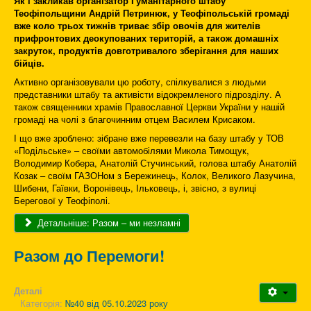
Як і закликав організатор Гуманітарного штабу
Теофіпольщини Андрій Петринюк, у Теофіпольській громаді
вже коло трьох тижнів триває збір овочів для жителів
прифронтових деокупованих територій, а також домашніх
закруток, продуктів довготривалого зберігання для наших
бійців.
Активно організовували цю роботу, спілкувалися з людьми
представники штабу та активісти відокремленого підрозділу. А
також священники храмів Православної Церкви України у нашій
громаді на чолі з благочинним отцем Василем Крисаком.
І що вже зроблено: зібране вже перевезли на базу штабу у ТОВ
«Подільське» – своїми автомобілями Микола Тимощук,
Володимир Кобера, Анатолій Стучинський, голова штабу Анатолій
Козак – своїм ГАЗОНом з Бережинець, Колок, Великого Лазучина,
Шибени, Гаївки, Воронівець, Ільковець, і, звісно, з вулиці
Берегової у Теофіполі.
Детальніше: Разом – ми незламні
Разом до Перемоги!
Деталі
Категорія:
№40 від 05.10.2023 року