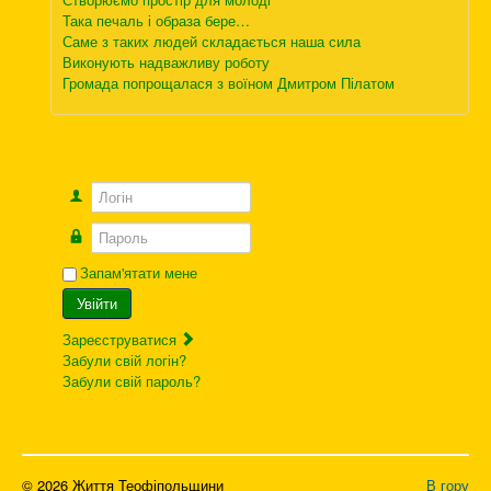
Така печаль і образа бере…
Саме з таких людей складається наша сила
Виконують надважливу роботу
Громада попрощалася з воїном Дмитром Пілатом
Логін
Пароль
Запам'ятати мене
Увійти
Зареєструватися
Забули свій логін?
Забули свій пароль?
© 2026 Життя Теофіпольщини
В гору