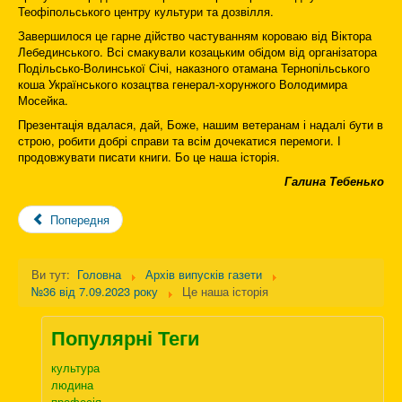
Теофіпольського центру культури та дозвілля.
Завершилося це гарне дійство частуванням короваю від Віктора
Лебединського. Всі смакували козацьким обідом від організатора
Подільсько-Волинської Січі, наказного отамана Тернопільського
коша Українського козацтва генерал-хорунжого Володимира
Мосейка.
Презентація вдалася, дай, Боже, нашим ветеранам і надалі бути в
строю, робити добрі справи та всім дочекатися перемоги. І
продовжувати писати книги. Бо це наша історія.
Галина Тебенько
Попередня
Ви тут:
Головна
Архів випусків газети
№36 від 7.09.2023 року
Це наша історія
Популярні Теги
культура
людина
професія