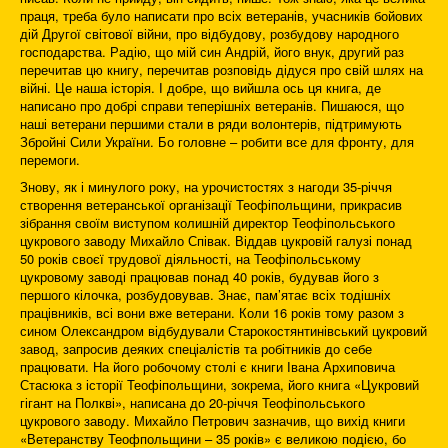
праця, треба було написати про всіх ветеранів, учасників бойових
дій Другої світової війни, про відбудову, розбудову народного
господарства. Радію, що мій син Андрій, його внук, другий раз
перечитав цю книгу, перечитав розповідь дідуся про свій шлях на
війні. Це наша історія. І добре, що вийшла ось ця книга, де
написано про добрі справи теперішніх ветеранів. Пишаюся, що
наші ветерани першими стали в ряди волонтерів, підтримують
Збройні Сили України. Бо головне – робити все для фронту, для
перемоги.
Знову, як і минулого року, на урочистостях з нагоди 35-річчя
створення ветеранської організації Теофіпольщини, прикрасив
зібрання своїм виступом колишній директор Теофіпольського
цукрового заводу Михайло Співак. Віддав цукровій галузі понад
50 років своєї трудової діяльності, на Теофіпольському
цукровому заводі працював понад 40 років, будував його з
першого кілочка, розбудовував. Знає, пам’ятає всіх тодішніх
працівників, всі вони вже ветерани. Коли 16 років тому разом з
сином Олександром відбудували Старокостянтинівський цукровий
завод, запросив деяких спеціалістів та робітників до себе
працювати. На його робочому столі є книги Івана Архиповича
Стасюка з історії Теофіпольщини, зокрема, його книга «Цукровий
гігант на Полкві», написана до 20-річчя Теофіпольського
цукрового заводу. Михайло Петрович зазначив, що вихід книги
«Ветеранству Теофпольщини – 35 років» є великою подією, бо