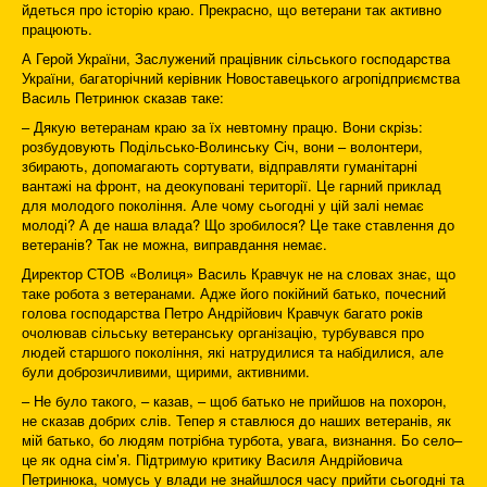
йдеться про історію краю. Прекрасно, що ветерани так активно
працюють.
А Герой України, Заслужений працівник сільського господарства
України, багаторічний керівник Новоставецького агропідприємства
Василь Петринюк сказав таке:
– Дякую ветеранам краю за їх невтомну працю. Вони скрізь:
розбудовують Подільсько-Волинську Січ, вони – волонтери,
збирають, допомагають сортувати, відправляти гуманітарні
вантажі на фронт, на деокуповані території. Це гарний приклад
для молодого покоління. Але чому сьогодні у цій залі немає
молоді? А де наша влада? Що зробилося? Це таке ставлення до
ветеранів? Так не можна, виправдання немає.
Директор СТОВ «Волиця» Василь Кравчук не на словах знає, що
таке робота з ветеранами. Адже його покійний батько, почесний
голова господарства Петро Андрійович Кравчук багато років
очолював сільську ветеранську організацію, турбувався про
людей старшого покоління, які натрудилися та набідилися, але
були доброзичливими, щирими, активними.
– Не було такого, – казав, – щоб батько не прийшов на похорон,
не сказав добрих слів. Тепер я ставлюся до наших ветеранів, як
мій батько, бо людям потрібна турбота, увага, визнання. Бо село–
це як одна сім’я. Підтримую критику Василя Андрійовича
Петринюка, чомусь у влади не знайшлося часу прийти сьогодні та