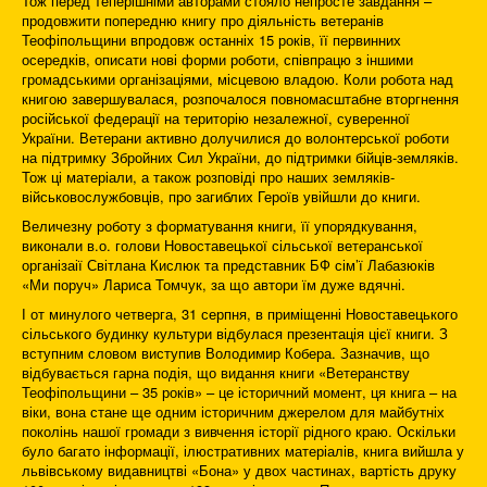
Тож перед теперішніми авторами стояло непросте завдання –
продовжити попередню книгу про діяльність ветеранів
Теофіпольщини впродовж останніх 15 років, її первинних
осередків, описати нові форми роботи, співпрацю з іншими
громадськими організаціями, місцевою владою. Коли робота над
книгою завершувалася, розпочалося повномасштабне вторгнення
російської федерації на територію незалежної, суверенної
України. Ветерани активно долучилися до волонтерської роботи
на підтримку Збройних Сил України, до підтримки бійців-земляків.
Тож ці матеріали, а також розповіді про наших земляків-
військовослужбовців, про загиблих Героїв увійшли до книги.
Величезну роботу з форматування книги, її упорядкування,
виконали в.о. голови Новоставецької сільської ветеранської
організаії Світлана Кислюк та представник БФ сім’ї Лабазюків
«Ми поруч» Лариса Томчук, за що автори їм дуже вдячні.
І от минулого четверга, 31 серпня, в приміщенні Новоставецького
сільського будинку культури відбулася презентація цієї книги. З
вступним словом виступив Володимир Кобера. Зазначив, що
відбувається гарна подія, що видання книги «Ветеранству
Теофіпольщини – 35 років» – це історичний момент, ця книга – на
віки, вона стане ще одним історичним джерелом для майбутніх
поколінь нашої громади з вивчення історії рідного краю. Оскільки
було багато інформації, ілюстративних матеріалів, книга вийшла у
львівському видавництві «Бона» у двох частинах, вартість друку