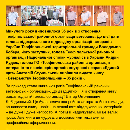
Минулого року виповнилося 35 років з створення
Теофіпольської районної організації ветеранів. До цієї дати
голова відокремленого підрозділу організації ветеранів
України Теофіпольської територіальної громади Володимир
Кобера, його заступник, голова Теофіпольської районної
організації Національної спілки журналістів України Андрій
Рудюк, голова ГО «Теофіпольська районна організація
ветеранів та пенсіонерів органів внутрішніх справ «Єдиний
щит» Анатолій Стучинський вирішили видати книгу
«Ветеранству Теофіпольщини – 35 років».
За приклад стала книга «20 років Теофіпольській районній
ветеранській організації». До двадцятиріччя її створення книгу
видав тодішній голова організації Віктор Омелянович
Лебединський. Це була величезна робота автора та його команди,
бо написати книгу, навіть на основі вже віддрукованих матеріалів
– це дуже і дуже непросто. А потім її надрукувати, бо це великі
гроші. Але книга ця чудова, з досконалими текстами та
професійним оформленням.