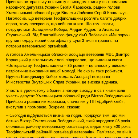
Привітав ветеранську спільноту з виходом книги у світ помічник
народного депутата України Сергія Лабазюка, радник голови
Хмельницької обласної ради Віолети Лабазюк Сергій Ковальчук.
Наголосив, що ветерани Теофіпольщини роблять багато добрих
справ, тому прекрасно, що вийшла книга. Що там казати,
потрудилися Володимир Кобера, Андрій Рудюк та Анатолій
Стучинський. Від Благодійного фонду сім’ї Лабазюків «Ми поруч»
вручив подарунковий сертифікат у сумі 3 тисячі гривень на
потреби ветеранської організації.
А голова Хмельницької обласної асоціації ветеранів МВС Дмитро
Корнацький у вітальному слові підкреслив, що видання книги
«Ветеранству Теофіпольщини – 35 років» – це внесок у військо-
патріотичне виховання нашої молоді. Не скрізь таке робиться.
Вручив Володимиру Кобері медаль Асоціації ветеранів
Міністерства Внутрішніх Справ України, це висока відзнака.
Участь в урочистому зібранні з нагоди виходу в світ книги взяв
участь депутат Хмельницької обласної ради Віктор Лебединський.
Прийшов з розкішним короваєм, спеченим у ПП «Добрий хліб»,
виступив з промовою. Зокрема, сказав:
– Сьогодні відбувається визначна подія. Горджуся тим, що мій
батько Віктор Омелянович Лебединський, який впродовж 25 років
очолював районну ветеранську організацію, видав книгу «20 років
Теофіпольській районній організації ветеранів». Пам’ятаю, як він її
писав. Коли не прийду, він сидить, пише. Тож знаю, яка це велика