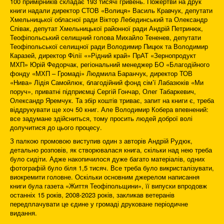
100 примірників складає 193 тисячі гривень. Пожертви на друк
книги надали директор СТОВ «Волиця» Василь Кравчук, депутати
Хмельницької обласної ради Віктор Лебединський та Олександр
Співак, депутат Хмельницької районної ради Андрій Петринюк,
Теофіпольський селищний голова Михайло Тененев, депутати
Теофіпольської селищної ради Володимир Пицюк та Володимир
Каразей, директор Філії «»Рідний край» ПрАТ «Зернопродукт
МХП» Юрій Федорчак, регіональний менеджер БО «Благодійного
фонду «МХП – Громаді» Людмила Баранчук, директор ТОВ
«Нива» Лідія Самойлюк, благодійний фонд сім’ї Лабазюків «Ми
поруч», приватні підприємці Сергій Гончар, Олег Табаркевич,
Олександр Яремчук. Та збір коштів триває, запит на книги є, треба
віддрукувати ще хоч 50 книг. Але Володимир Кобера впевнений:
все задумане здійсниться, тому просить людей доброї волі
долучитися до цього процесу.
З палкою промовою виступив один з авторів Андрій Рудюк,
детально розповів, як створювалася книга, скільки над нею треба
було сидіти. Адже накопичилося дуже багато матеріалів, одних
фотографій було біля 1,5 тисяч. Все треба було викристалізувати,
виокремити головне. Оскільки основним джерелом написання
книги була газета «Життя Теофіпольщини», її випуски впродовж
останніх 15 років, 2008-2023 років, закликав ветеранів
передплачувати це єдине у громаді друковане періодичне
видання.