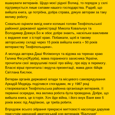
вшанувати ветеранів. Щодо моєї рідної Волиці, то порядок у селі
підтримується лише силами нашого господарства. Радий, що
вийшла книга, це потрібна, добра справа, дякую авторам за таку
велику роботу.
Схвально оцінили вихід книги колишні голови Теофіпольської
районної державної адміністрації Микола Ковальчук та
Володимир Довжук.Бо ж обоє добре знають, наскільки важливим
є видання книг з історії краю. Побажали, щоб в такому
авторському складі через 15 років вийшла книга « 50 років
ветеранству Теофіпольщини».
А молода авторка Даші Філімончук та відома на теренах краю
Галина Фесун(Журба), мама пораненого захисника України,
прочитали свої зворушливі поезії про війну, про віру в перемогу.
Власні вірші прочитала і ведуча презентації, мама двох бійців
Світлана Кислюк.
Ветеран органів державної влади та місцевого самоврядування
Аркадій Медвідь поділився спогадами, як у 1987 році
створювалася Теофіпольська районна організація ветеранів, її
первинні осередки, яка велика робота була проведена. Добре, що
вийшла книга, це історія. Хоч йде війна, і його внук Ваня вже 5
років воює під Авдіївкою, це треба робити.
Впродовж всього зібрання прекрасні миттєвості насолоди дарував
присутнім народний аматорський хор ветеранів “Відлуння”