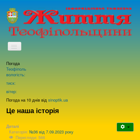
TPL_PROTOSTAR_TOGGLE_MENU
Погода
Головна
Теофіполь
вологість:
Архів випусків газети
тиск:
вітер:
Про нас
Погода на 10 днів від
sinoptik.ua
Це наша історія
Зворотній зв'язок
Деталі
Категорія:
№36 від 7.09.2023 року
Перегляди: 566