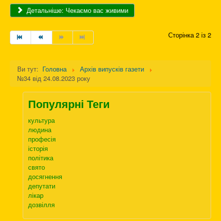
Детальніше: Чекаємо вас живими
Сторінка 2 із 2
Ви тут:
Головна
Архів випусків газети
№34 від 24.08.2023 року
Популярні Теги
культура
людина
професія
історія
політика
свято
досягнення
депутати
лікар
дозвілля