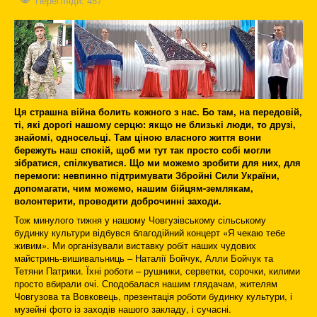
Перегляди: 457
Ця страшна війна болить кожного з нас. Бо там, на передовій,
ті, які дорогі нашому серцю: якщо не близькі люди, то друзі,
знайомі, односельці. Там ціною власного життя вони
бережуть наш спокій, щоб ми тут так просто собі могли
зібратися, спілкуватися. Що ми можемо зробити для них, для
перемоги: невпинно підтримувати Збройні Сили України,
допомагати, чим можемо, нашим бійцям-землякам,
волонтерити, проводити доброчинні заходи.
Тож минулого тижня у нашому Човгузівському сільському
будинку культури відбувся благодійний концерт «Я чекаю тебе
живим». Ми організували виставку робіт наших чудових
майстринь-вишивальниць – Наталії Бойчук, Алли Бойчук та
Тетяни Патрики. Їхні роботи – рушники, серветки, сорочки, килими
просто вбирали очі. Сподобалася нашим глядачам, жителям
Човгузова та Вовковець, презентація роботи будинку культури, і
музейні фото із заходів нашого закладу, і сучасні.