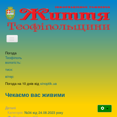
TPL_PROTOSTAR_TOGGLE_MENU
Погода
Головна
Теофіполь
вологість:
Архів випусків газети
тиск:
вітер:
Про нас
Погода на 10 днів від
sinoptik.ua
Чекаємо вас живими
Зворотній зв'язок
Деталі
Категорія:
№34 від 24.08.2023 року