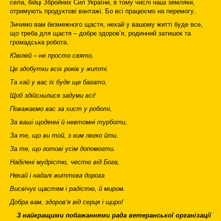
села, бійці Збройних Сил України, в тому числі наші земляки,
отримують продуктові вантажі. Бо всі працюємо на перемогу.
Зичимо вам безмежного щастя, нехай у вашому житті буде все,
що треба для щастя – добре здоров’я, родинний затишок та
громадська робота.
Ювілей – не просто свято,
Це здобутки всіх років у житті.
Та хай у вас їх буде ще багато,
Щоб здійснилися задуми всі!
Поважаємо вас за хист у роботі,
За ваші щоденні й невтомні турботи,
За те, що ви той, з ким легко йти.
За те, що готові усім допомогти.
Наділені мудрістю, честю від Бога,
Нехай і надалі життєва дорога
Висвічує щастям і радістю, й миром.
Добра вам, здоров’я від серця і щиро!
З найкращими побажаннями рада ветеранської організації