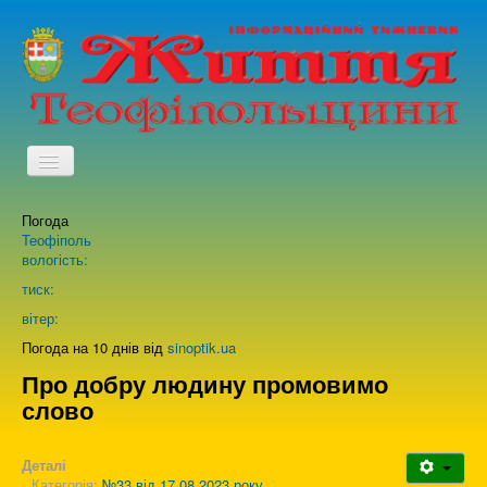
TPL_PROTOSTAR_TOGGLE_MENU
Погода
Головна
Теофіполь
вологість:
Архів випусків газети
тиск:
вітер:
Про нас
Погода на 10 днів від
sinoptik.ua
Про добру людину промовимо
слово
Зворотній зв'язок
Деталі
Категорія:
№33 від 17.08.2023 року