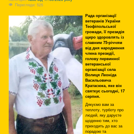
Перегляди: 525
Рада організації
ветеранів України
Теофіпольської
громади, її президія
щиро здоровлять із
славним 75-річчям
від дня народження
члена президії,
голову первинної
ветеранської
організації села
Волиця Леоніда
Васильовича
Кратасюка, яке він
святкує сьогодні, 17
серпня.
Дякуємо вам за
теплоту, турботу про
людей, яку даруєте
щоденно тим, хто
приходить до вас за
порадою та