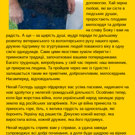
допомогою. Хай зерна
любові, які ви сієте в
людських душах,
проростають плодами
милосердя та добром
на славу Божу і вам на
радість. А ще – за щирість душі, мудрі поради по дальшому
розвитку ветеранського та волонтерського руху нашого краю,
дружню підтримку по згуртуванню людей поважного віку в одну
сім’ю однодумців. Саме цими якостями зуміли зберегти і
примножити традиції, започатковані вашими попередниками.
Багато труднощів, випробувань у свій час переніс наш іменинник,
ця прекрасна людина. Та пройшов через них із гідністю і
залишається таким же привітним, доброзичливим, милосердним.
Насамперед, відповідальним.
Нехай Господь щедро обдаровує вас усіма ласками, надихаючі на
нові здобутки у нелегкій громадській діяльності. Особливо тепер,
коли йде жорстока війна, коли український народ захищає рідну
землю від російських загарбників. Хоч ця війна принесла та
приносить горе, біль, є велика гордість за односельців, які
боронять Україну від рашистів. Дякуємо кожній матері, яка
виростила воїна, кожній дружині, яка його підтримує.
Нехай мудрість сприяє вам у справах, а удача завжди
супроводжує всі добрі починання, а доля буде щедрою на вірних