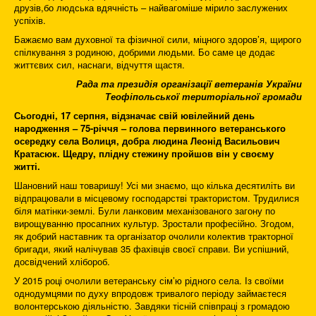
друзів,бо людська вдячність – найвагоміше мірило заслужених
успіхів.
Бажаємо вам духовної та фізичної сили, міцного здоров’я, щирого
спілкування з родиною, добрими людьми. Бо саме це додає
життєвих сил, наснаги, відчуття щастя.
Рада та президія організації ветеранів України
Теофіпольської територіальної громади
Сьогодні, 17 серпня, відзначає свій ювілейний день
народження – 75-річчя – голова первинного ветеранського
осередку села Волиця, добра людина Леонід Васильович
Кратасюк. Щедру, плідну стежину пройшов він у своєму
житті.
Шановний наш товаришу! Усі ми знаємо, що кілька десятиліть ви
відпрацювали в місцевому господарстві трактористом. Трудилися
біля матінки-землі. Були ланковим механізованого загону по
вирощуванню просапних культур. Зростали професійно. Згодом,
як добрий наставник та організатор очолили колектив тракторної
бригади, який налічував 35 фахівців своєї справи. Ви успішний,
досвідчений хлібороб.
У 2015 році очолили ветеранську сім’ю рідного села. Із своїми
однодумцями по духу впродовж тривалого періоду займаєтеся
волонтерською діяльністю. Завдяки тісній співпраці з громадою