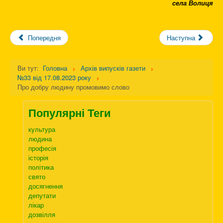
села Волиця
Попередня
Наступна
Ви тут:
Головна
Архів випусків газети
№33 від 17.08.2023 року
Про добру людину промовимо слово
Популярні Теги
культура
людина
професія
історія
політика
свято
досягнення
депутати
лікар
дозвілля