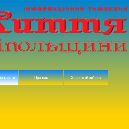
ів газети
Про нас
Зворотній зв'язок