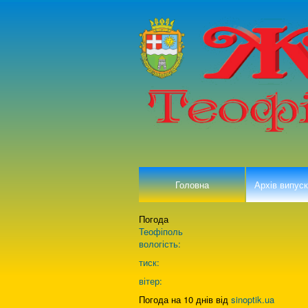
Головна
Архів випуск
Погода
Теофіполь
вологість:
тиск:
вітер:
Погода на 10 днів від
sinoptik.ua