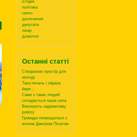
історія
політика
свято
досягнення
депутати
лікар
дозвілля
Останні статті
Створюємо простір для
молоді
Така печаль і образа
бере…
Саме з таких людей
складається наша сила
Виконують надважливу
роботу
Громада попрощалася з
воїном Дмитром Пілатом