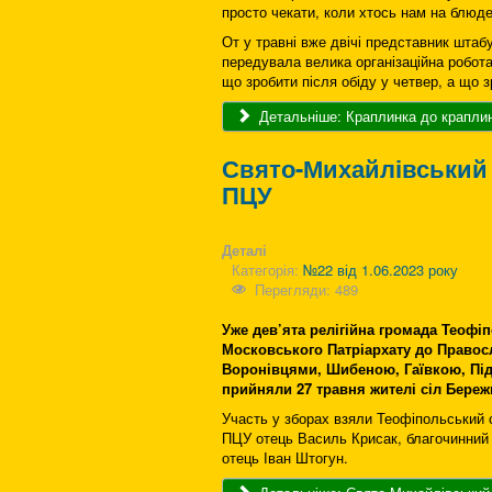
просто чекати, коли хтось нам на блюд
От у травні вже двічі представник штабу
передувала велика організаційна робота
що зробити після обіду у четвер, а що з
Детальніше: Краплинка до краплин
Свято-Михайлівський 
ПЦУ
Деталі
Категорія:
№22 від 1.06.2023 року
Перегляди: 489
Уже дев’ята релігійна громада Теоф
Московського Патріархату до Правос
Воронівцями, Шибеною, Гаївкою, Під
прийняли 27 травня жителі сіл Бережи
Участь у зборах взяли Теофіпольський
ПЦУ отець Василь Крисак, благочинний
отець Іван Штогун.