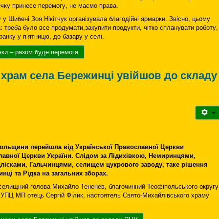
ечку принесе перемогу, не маємо права.
 у Шибені Зоя Нікітчук організувала благодійні ярмарки. Звісно, цьому
: треба було все продумати,закупити продукти, чітко спланувати роботу,
ранку у п’ятницю, до базару у селі.
ки – разом буде перемога
храм села Бережинці увійшов до складу
іпольщини перейшла від Української Православної Церкви
лавної Церкви України. Слідом за Лідихівкою, Немиринцями,
лісками, Гальчинцями, селищем цукрового заводу, таке рішення
нці та Рідка на загальних зборах.
 селищний голова Михайло Тененев, благочинний Теофіпольського округу
 УПЦ МП отець Сергій Філик, настоятель Свято-Михайлівського храму