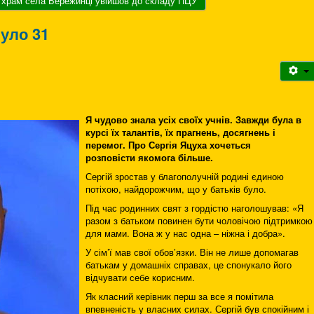
 храм села Бережинці увійшов до складу ПЦУ
уло 31
Я чудово знала усіх своїх учнів. Завжди була в
курсі їх талантів, їх прагнень, досягнень і
перемог. Про Сергія Яцуха хочеться
розповісти якомога більше.
Сергій зростав у благополучній родині єдиною
потіхою, найдорожчим, що у батьків було.
Під час родинних свят з гордістю наголошував: «Я
разом з батьком повинен бути чоловічою підтримкою
для мами. Вона ж у нас одна – ніжна і добра».
У сім’ї мав свої обов’язки. Він не лише допомагав
батькам у домашніх справах, це спонукало його
відчувати себе корисним.
Як класний керівник перш за все я помітила
впевненість у власних силах. Сергій був спокійним і