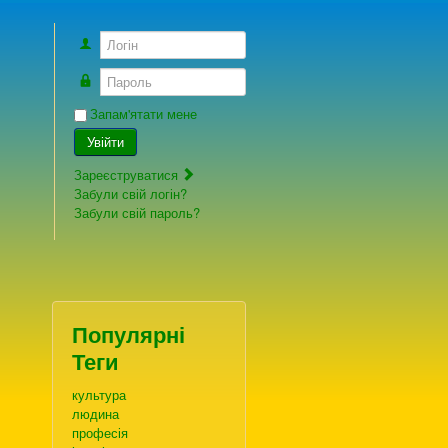
Логін
Пароль
Запам'ятати мене
Увійти
Зареєструватися
Забули свій логін?
Забули свій пароль?
Популярні
Теги
культура
людина
професія