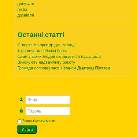
депутати
лікар
дозвілля
Останні статті
Створюємо простір для молоді
Така печаль і образа бере…
Саме з таких людей складається наша сила
Виконують надважливу роботу
Громада попрощалася з воїном Дмитром Пілатом
Логін
Пароль
Запам'ятати мене
Увійти