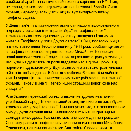
російської армії та політично-військового керівництва РФ. І ми,
ветерани, як можемо, підтримуємо наші героїчні Збройні Сили
України, беремо участь у всіх акціях Гуманітарного штабу
Теофіпольщини.
У День пам’яті та примирення активісти нашого відокремленого
підрозділу організації ветеранів України Теофіпольської
територіальної громади взяли участь у вшануванні загиблих
жителів Теофіполя у роки Другої світової війни, полеглих бійців
під час визволення Теофіпольщини у 1944 році. Зробили це разом
з Теофіпольським селищним головою Михайлом Тененевим,
працівниками селищної ради, інших державних структур селища.
Що було на душі: вже 78 років віддаляє нас від 1945 року, від
перемоги над нацизмом у Другій світовій війні, найстрахітливішій
війні в історії людства. Війни, яка забрала більше 10 мільйонів
життів українців, яка принесла найбільше руйнувань на території
України. І знову війна?! І тепер інший страшний ворог хоче нас
знищити?
Але Україна переможе! Бо ніхто ніколи не здолає незламний
український народ! Бо ми на своїй землі, ми нічого не загарбуємо,
хочемо жити у мирі та спокої. І ми шануємо тих, хто завоював нам
мир у Другій світовій війні. Залишилося їх у нашій громаді на
сьогодні лише двоє. Тож ми не могли їх цього дня не провідати.
Спочатку разом з Теофіпольським селищним головою Михайлом
Тененевим, нашими активістами Анатолієм Стучинським та