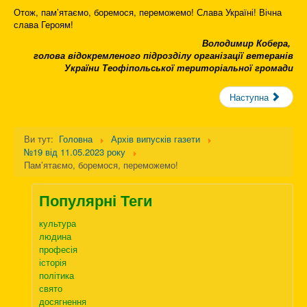
Отож, пам’ятаємо, боремося, переможемо! Слава Україні! Вічна
слава Героям!
Володимир Кобера,
голова відокремленого підрозділу організації ветеранів
України Теофіпольської територіальної громади
Наступна
Ви тут:
Головна
Архів випусків газети
№19 від 11.05.2023 року
Пам’ятаємо, боремося, переможемо!
Популярні Теги
культура
людина
професія
історія
політика
свято
досягнення