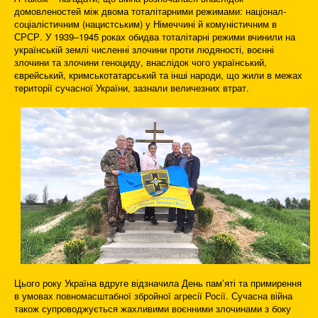
домовленостей між двома тоталітарними режимами: націонал-
соціалістичним (нацистським) у Німеччині й комуністичним в
СРСР. У 1939–1945 роках обидва тоталітарні режими вчинили на
українській землі численні злочини проти людяності, воєнні
злочини та злочини геноциду, внаслідок чого український,
єврейський, кримськотатарський та інші народи, що жили в межах
території сучасної України, зазнали величезних втрат.
Цього року Україна вдруге відзначила День пам’яті та примирення
в умовах повномасштабної збройної агресії Росії. Сучасна війна
також супроводжується жахливими воєнними злочинами з боку