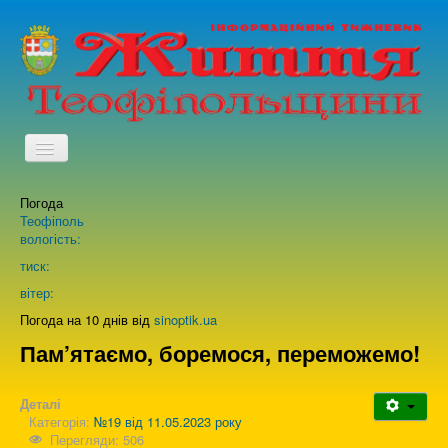
TPL_PROTOSTAR_TOGGLE_MENU
Погода
Головна
Теофіполь
вологість:
Архів випусків газети
тиск:
вітер:
Про нас
Погода на 10 днів від
sinoptik.ua
Пам’ятаємо, боремося, переможемо!
Зворотній зв'язок
Деталі
Категорія:
№19 від 11.05.2023 року
Перегляди: 506