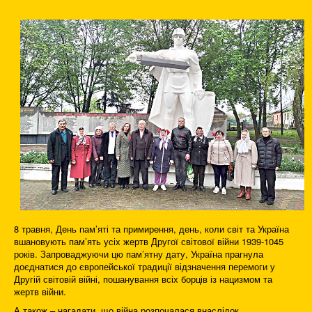
8 травня, День пам’яті та примирення, день, коли світ та Україна
вшановують пам’ять усіх жертв Другої світової війни 1939-1045
років. Запроваджуючи цю пам’ятну дату, Україна прагнула
доєднатися до європейської традиції відзначення перемоги у
Другій світовій війні, пошанування всіх борців із нацизмом та
жертв війни.
А також – нагадати, що війна розпочалася внаслідок