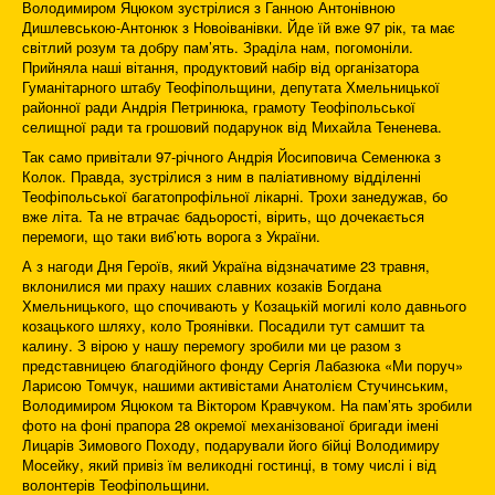
Володимиром Яцюком зустрілися з Ганною Антонівною
Дишлевською-Антонюк з Новоіванівки. Йде їй вже 97 рік, та має
світлий розум та добру пам’ять. Зраділа нам, погомоніли.
Прийняла наші вітання, продуктовий набір від організатора
Гуманітарного штабу Теофіпольщини, депутата Хмельницької
районної ради Андрія Петринюка, грамоту Теофіпольської
селищної ради та грошовий подарунок від Михайла Тененева.
Так само привітали 97-річного Андрія Йосиповича Семенюка з
Колок. Правда, зустрілися з ним в паліативному відділенні
Теофіпольської багатопрофільної лікарні. Трохи занедужав, бо
вже літа. Та не втрачає бадьорості, вірить, що дочекається
перемоги, що таки виб’ють ворога з України.
А з нагоди Дня Героїв, який Україна відзначатиме 23 травня,
вклонилися ми праху наших славних козаків Богдана
Хмельницького, що спочивають у Козацькій могилі коло давнього
козацького шляху, коло Троянівки. Посадили тут самшит та
калину. З вірою у нашу перемогу зробили ми це разом з
представницею благодійного фонду Сергія Лабазюка «Ми поруч»
Ларисою Томчук, нашими активістами Анатолієм Стучинським,
Володимиром Яцюком та Віктором Кравчуком. На пам’ять зробили
фото на фоні прапора 28 окремої механізованої бригади імені
Лицарів Зимового Походу, подарували його бійці Володимиру
Мосейку, який привіз їм великодні гостинці, в тому числі і від
волонтерів Теофіпольщини.