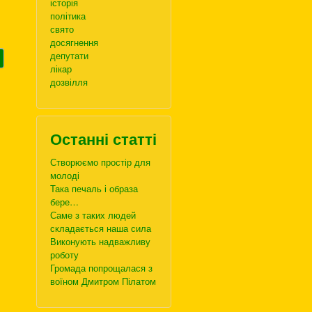
історія
політика
свято
досягнення
депутати
лікар
дозвілля
Останні статті
Створюємо простір для
молоді
Така печаль і образа
бере…
Саме з таких людей
складається наша сила
Виконують надважливу
роботу
Громада попрощалася з
воїном Дмитром Пілатом