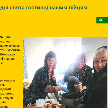
дні свята гостинці нашим бійцям
ольщини,
ову, на
нашим бійцям,
 там боронять
 Великодні
ві страви;
це
рнулися із
ьких
адавати
 картоплю,
ю, яблука,
 які
тавець,