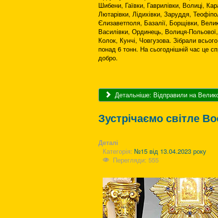
Шибени, Гаївки, Гаврилівки, Волиці, Кара
Лютарівки, Лідихівки, Заруддя, Теофіпо
Єлизаветполя, Базалії, Борщівки, Вели
Василівки, Ординець, Волиця-Польової,
Колок, Кунчі, Човгузова. Зібрали всьог
понад 6 тонн. На сьогоднішній час це с
добро.
Детальніше: Відправили на Велико
Зустрічаємо світле В
Деталі
Категорія:
№15 від 13.04.2023 року
Перегляди: 555