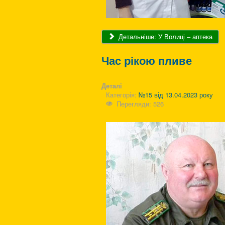
Детальніше: У Волиці – аптека
Час рікою пливе
Деталі
Категорія:
№15 від 13.04.2023 року
Перегляди: 526