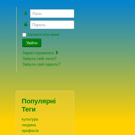
Логін
Пароль
Запам'ятати мене
Увійти
Зареєструватися
Забули свій логін?
Забули свій пароль?
Популярні
Теги
культура
людина
професія