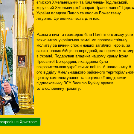
єпископ Хмельницький та Кам’янець-Подільський,
керуючий Хмельницької єпархії Православної Церкв
України владика Павло та очолив Божествену
літургію. Це велика честь для нас.
Разом з ним та громадою біля Пам’ятного знаку усім
захисникам української землі ми провели спільну
молитву за вічний спокій наших загиблих Героїв, за
захист наших бійців на передовій, за перемогу та ми
в Україні. Подарував владика нашому храму ікону
Пресвятої Богородиці, яка здавна була
покровителькою українських воїнів. А начальнику 8-
ого відділу Хмельницького районного територіальног
центру комплектування та соціальної пілдтримки
підполковнику ЗСУ Василю Кубіну вручив
Благословенну грамоту.
оскресіння Христове