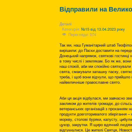
Відправили на Велико
Деталі
Категорія:
№15 від 13.04.2023 року
Перегляди: 574
Так ми, наш Гуманітарний штаб Теофіп
вирішили: до Паски доставити на перед
Донецький напрямок, святкові гостинці 
в тому числі і землякам. Бо як же, вони
наш спокій, аби ми спокійно святкували
свята, смакували запашну паску, святко
треба, і щоб вони відчули, що прийшло 
найвеличніше православне свято.
Аби ця акція відбулася, ми завчасно зве
закликом до жителів громади, до сільс
ветеранських організацій з проханням н
продукти довготоривалого зберігання –
моркву, столові буряки, капусту, цибул
цукор, закрутки. Я щиро вдячний людям,
відгукнулися. Це жителі Святця, Новос