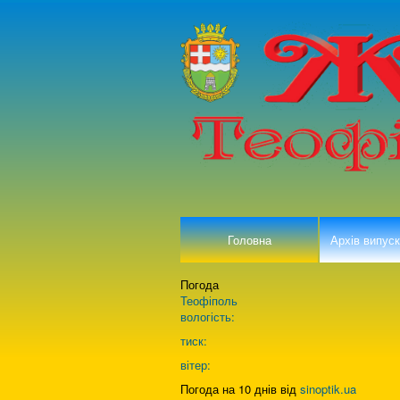
Головна
Архів випуск
Погода
Теофіполь
вологість:
тиск:
вітер:
Погода на 10 днів від
sinoptik.ua