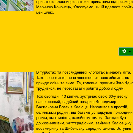
привітною власницею аптеки, приватним підприємце
Мариною Кононець, з’ясовуємо, як їй вдалося пройт
цей шлях.
В турботах та повсякденних клопотах минають літа.
Таке воно життя, не оглянешся, як воно збіжить, як
прийде осінь та зима. Та, головне, прожити його гідно
трудитися, не переставати робити добро людям.
Тож сьогодні, 13 квітня, зустрічає свою 60-у весну
наш хороший, надійний товариш Володимир
Васильович Богач з Колісця. Народився в простій,
селянській родині, від батьків успадкував природний
розум, кмітливість, хазяйську жилку. Завжди був
доброзичливим, життєрадісним, закінчив Колісецьку
восьмирічну та Шибенську середню школи. Вступив