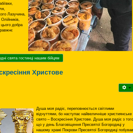
біївки,
ля,
кого Лазучина,
 Олійників,
о цього добра
правжнє
дні свята гостинці нашим бійцям
оскресіння Христове
Душа моя радіє, переповнюється світлими
відчуттями, бо наступає найвеличніше християнське
свято – Воскресіння Христове. Душа моя радіє з того
що у день Благовіщення Пресвятої Богородиці у
нашому храмі Покрови Пресвятої Богородиці побува