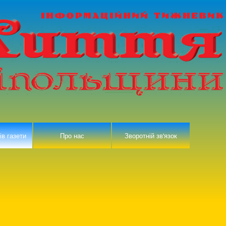
ів газети
Про нас
Зворотній зв'язок