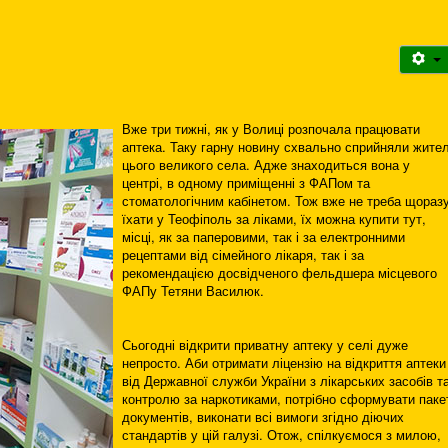
Вже три тижні, як у Волиці розпочала працювати
аптека. Таку гарну новину схвально сприйняли жител
цього великого села. Адже знаходиться вона у
центрі, в одному приміщенні з ФАПом та
стоматологічним кабінетом. Тож вже не треба щораз
їхати у Теофіполь за ліками, їх можна купити тут,
місці, як за паперовими, так і за електронними
рецептами від сімейного лікаря, так і за
рекомендацією досвідченого фельдшера місцевого
ФАПу Тетяни Василюк.
Сьогодні відкрити приватну аптеку у селі дуже
непросто. Аби отримати ліцензію на відкриття аптеки
від Державної служби України з лікарських засобів т
контролю за наркотиками, потрібно сформувати паке
документів, виконати всі вимоги згідно діючих
стандартів у цій галузі. Отож, спілкуємося з милою,