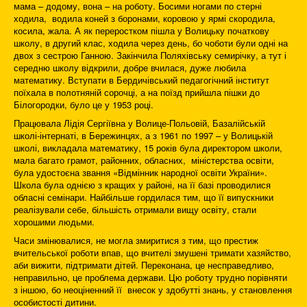
мама – додому, вона – на роботу. Босими ногами по стерні
ходила, водила коней з боронами, коровою у ярмі скородила,
косила, жала. А як переростком пішла у Волицьку початкову
школу, в другий клас, ходила через день, бо чоботи були одні на
двох з сестрою Ганною. Закінчила Поляхівську семирічку, а тут і
середню школу відкрили, добре вчилася, дуже любила
математику. Вступати в Бердичівський педагогічний інститут
поїхала в полотняній сорочці, а на поїзд прийшла пішки до
Білогородки, було це у 1953 році.
Працювала Лідія Сергіївна у Волице-Польовій, Базалійській
школі-інтернаті, в Бережинцях, а з 1961 по 1997 – у Волицькій
школі, викладала математику, 15 років була директором школи,
мала багато грамот, районних, обласних, міністерства освіти,
була удостоєна звання «Відмінник народної освіти України».
Школа була однією з кращих у районі, на її базі проводилися
обласні семінари. Найбільше гордилася тим, що її випускники
реалізували себе, більшість отримали вищу освіту, стали
хорошими людьми.
Часи змінювалися, не могла змиритися з тим, що престиж
вчительської роботи впав, що вчителі змушені тримати хазяйство,
аби вижити, підтримати дітей. Переконана, це несправедливо,
неправильно, це проблема держави. Цю роботу трудно порівняти
з іншою, бо неоціненний її внесок у здобутті знань, у становлення
особистості дитини.