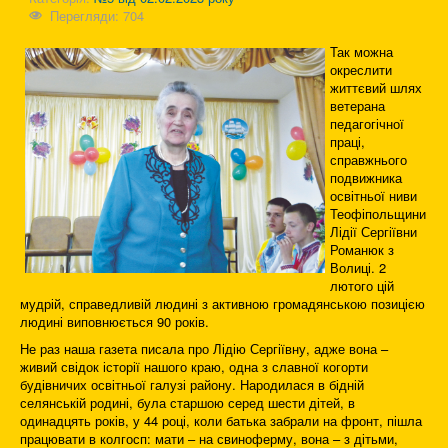
Перегляди: 704
Так можна
окреслити
життєвий шлях
ветерана
педагогічної
праці,
справжнього
подвижника
освітньої ниви
Теофіпольщини
Лідії Сергіївни
Романюк з
Волиці. 2
лютого цій
мудрій, справедливій людині з активною громадянською позицією
людині виповнюється 90 років.
Не раз наша газета писала про Лідію Сергіївну, адже вона –
живий свідок історії нашого краю, одна з славної когорти
будівничих освітньої галузі району. Народилася в бідній
селянській родині, була старшою серед шести дітей, в
одинадцять років, у 44 році, коли батька забрали на фронт, пішла
працювати в колгосп: мати – на свиноферму, вона – з дітьми,