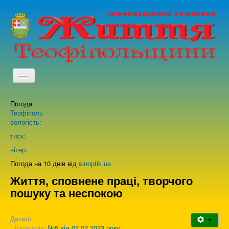
TPL_PROTOSTAR_TOGGLE_MENU
Погода
Головна
Теофіполь
вологість:
Архів випусків газети
тиск:
вітер:
Про нас
Погода на 10 днів від
sinoptik.ua
Життя, сповнене праці, творчого
пошуку та неспокою
Зворотній зв'язок
Деталі
Категорія:
№5 від 02.02.2023 року