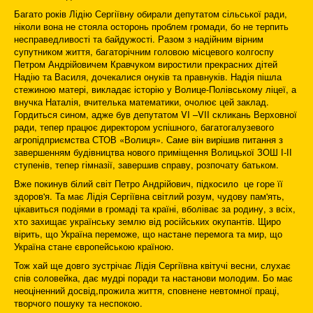
Багато років Лідію Сергіївну обирали депутатом сільської ради,
ніколи вона не стояла осторонь проблем громади, бо не терпить
несправедливості та байдужості. Разом з надійним вірним
супутником життя, багаторічним головою місцевого колгоспу
Петром Андрійовичем Кравчуком виростили прекрасних дітей
Надію та Василя, дочекалися онуків та правнуків. Надія пішла
стежиною матері, викладає історію у Волице-Полівському ліцеї, а
внучка Наталія, вчителька математики, очолює цей заклад.
Гордиться сином, адже був депутатом VI –VII скликань Верховної
ради, тепер працює директором успішного, багатогалузевого
агропідприємства СТОВ «Волиця». Саме він вирішив питання з
завершенням будівництва нового приміщення Волицької ЗОШ І-ІІ
ступенів, тепер гімназії, завершив справу, розпочату батьком.
Вже покинув білий світ Петро Андрійович, підкосило це горе її
здоров'я. Та має Лідія Сергіївна світлий розум, чудову пам'ять,
цікавиться подіями в громаді та країні, вболіває за родину, з всіх,
хто захищає українську землю від російських окупантів. Щиро
вірить, що Україна переможе, що настане перемога та мир, що
Україна стане європейською країною.
Тож хай ще довго зустрічає Лідія Сергіївна квітучі весни, слухає
спів соловейка, дає мудрі поради та настанови молодим. Бо має
неоціненний досвід,прожила життя, сповнене невтомної праці,
творчого пошуку та неспокою.