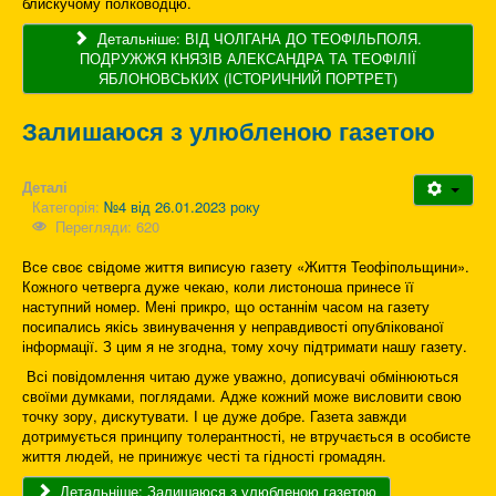
блискучому полководцю.
Детальніше: ВІД ЧОЛГАНА ДО ТЕОФІЛЬПОЛЯ.
ПОДРУЖЖЯ КНЯЗІВ АЛЕКСАНДРА ТА ТЕОФІЛІЇ
ЯБЛОНОВСЬКИХ (ІСТОРИЧНИЙ ПОРТРЕТ)
Залишаюся з улюбленою газетою
Деталі
Категорія:
№4 від 26.01.2023 року
Перегляди: 620
Все своє свідоме життя виписую газету «Життя Теофіпольщини».
Кожного четверга дуже чекаю, коли листоноша принесе її
наступний номер. Мені прикро, що останнім часом на газету
посипались якісь звинувачення у неправдивості опублікованої
інформації. З цим я не згодна, тому хочу підтримати нашу газету.
Всі повідомлення читаю дуже уважно, дописувачі обмінюються
своїми думками, поглядами. Адже кожний може висловити свою
точку зору, дискутувати. І це дуже добре. Газета завжди
дотримується принципу толерантності, не втручається в особисте
життя людей, не принижує честі та гідності громадян.
Детальніше: Залишаюся з улюбленою газетою