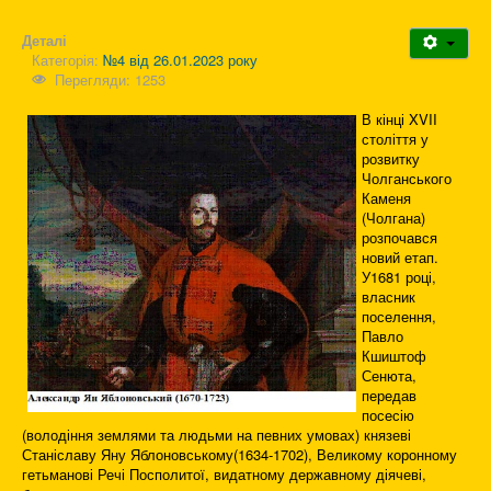
Деталі
Категорія:
№4 від 26.01.2023 року
Перегляди: 1253
В кінці XVII
століття у
розвитку
Чолганського
Каменя
(Чолгана)
розпочався
новий етап.
У1681 році,
власник
поселення,
Павло
Кшиштоф
Сенюта,
передав
посесію
(володіння землями та людьми на певних умовах) князеві
Станіславу Яну Яблоновському(1634-1702), Великому коронному
гетьманові Речі Посполитої, видатному державному діячеві,