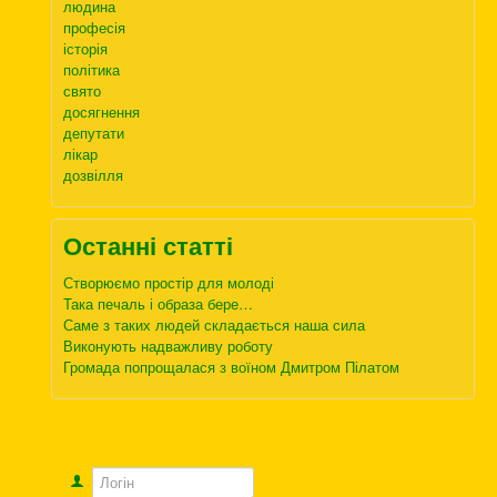
людина
професія
історія
політика
свято
досягнення
депутати
лікар
дозвілля
Останні статті
Створюємо простір для молоді
Така печаль і образа бере…
Саме з таких людей складається наша сила
Виконують надважливу роботу
Громада попрощалася з воїном Дмитром Пілатом
Логін