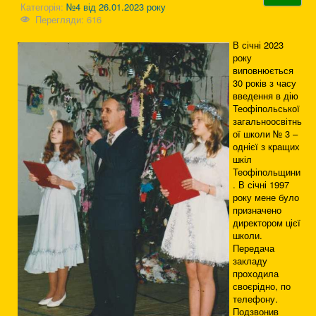
Категорія:
№4 від 26.01.2023 року
Перегляди: 616
В січні 2023
року
виповнюється
30 років з часу
введення в дію
Теофіпольської
загальноосвітнь
ої школи № 3 –
однієї з кращих
шкіл
Теофіпольщини
. В січні 1997
року мене було
призначено
директором цієї
школи.
Передача
закладу
проходила
своєрідно, по
телефону.
Подзвонив