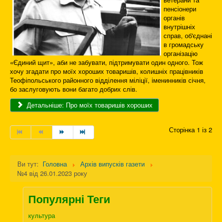
пенсіонери
органів
внутрішніх
справ, об'єднані
в громадську
організацію
«Єдиний щит», аби не забувати, підтримувати один одного. Тож
хочу згадати про моїх хороших товаришів, колишніх працівників
Теофіпольського районного відділення міліції, іменинників січня,
бо заслуговують вони багато добрих слів.
Детальніше: Про моїх товаришів хороших
Сторінка 1 із 2
Ви тут:
Головна
Архів випусків газети
№4 від 26.01.2023 року
Популярні Теги
культура