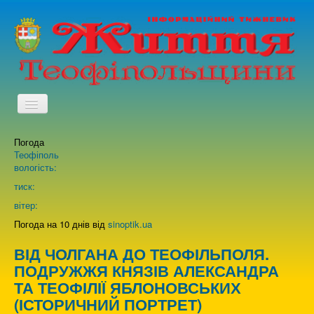
TPL_PROTOSTAR_TOGGLE_MENU
Погода
Головна
Теофіполь
вологість:
Архів випусків газети
тиск:
вітер:
Про нас
Погода на 10 днів від
sinoptik.ua
ВІД ЧОЛГАНА ДО ТЕОФІЛЬПОЛЯ.
Зворотній зв'язок
ПОДРУЖЖЯ КНЯЗІВ АЛЕКСАНДРА
ТА ТЕОФІЛІЇ ЯБЛОНОВСЬКИХ
(ІСТОРИЧНИЙ ПОРТРЕТ)