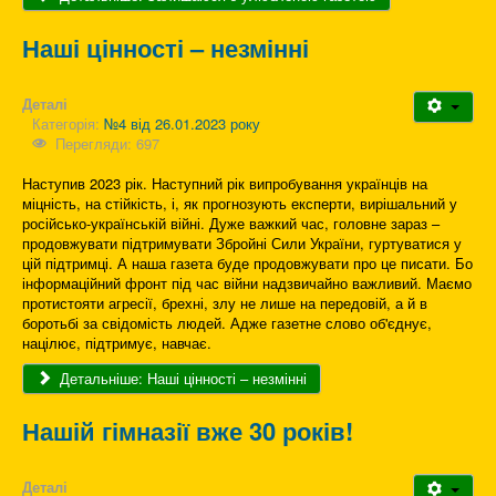
Наші цінності – незмінні
Деталі
Категорія:
№4 від 26.01.2023 року
Перегляди: 697
Наступив 2023 рік. Наступний рік випробування українців на
міцність, на стійкість, і, як прогнозують експерти, вирішальний у
російсько-українській війні. Дуже важкий час, головне зараз –
продовжувати підтримувати Збройні Сили України, гуртуватися у
цій підтримці. А наша газета буде продовжувати про це писати. Бо
інформаційний фронт під час війни надзвичайно важливий. Маємо
протистояти агресії, брехні, злу не лише на передовій, а й в
боротьбі за свідомість людей. Адже газетне слово об'єднує,
націлює, підтримує, навчає.
Детальніше: Наші цінності – незмінні
Нашій гімназії вже 30 років!
Деталі