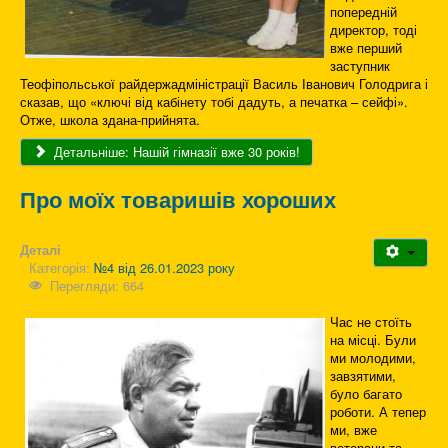
попередній
директор, тоді
вже перший
заступник
Теофіпольської райдержадміністрації Василь Іванович Голодрига і
сказав, що «ключі від кабінету тобі дадуть, а печатка – сейфі».
Отже, школа здана-прийнята.
Детальніше: Нашій гімназії вже 30 років!
Про моїх товаришів хороших
Деталі
Категорія:
№4 від 26.01.2023 року
Перегляди: 664
Час не стоїть
на місці. Були
ми молодими,
завзятими,
було багато
роботи. А тепер
ми, вже
ветерани та