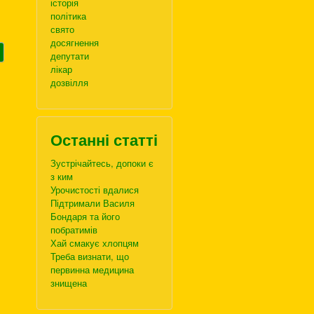
історія
політика
свято
досягнення
депутати
лікар
дозвілля
Останні статті
Зустрічайтесь, допоки є
з ким
Урочистості вдалися
Підтримали Василя
Бондаря та його
побратимів
Хай смакує хлопцям
Треба визнати, що
первинна медицина
знищена