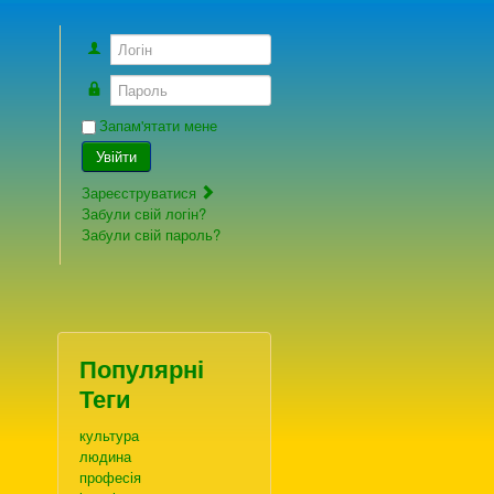
Логін
Пароль
Запам'ятати мене
Увійти
Зареєструватися
Забули свій логін?
Забули свій пароль?
Популярні
Теги
культура
людина
професія