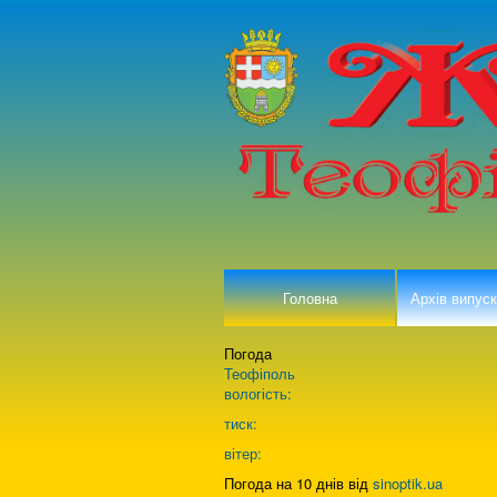
Головна
Архів випуск
Погода
Теофіполь
вологість:
тиск:
вітер:
Погода на 10 днів від
sinoptik.ua