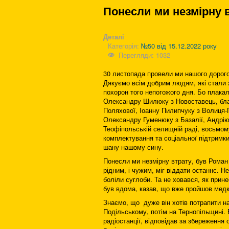
Понесли ми незмірну 
Деталі
Категорія:
№50 від 15.12.2022 року
Перегляди: 1032
30 листопада провели ми нашого дорого
Дякуємо всім добрим людям, які стали 
похорон того непогожого дня. Бо плака
Олександру Шилюку з Новоставець, благ
Поляхової, Іоанну Пилипчуку з Волиця-П
Олександру Гуменюку з Базалії, Андрію
Теофіпольській селищній раді, восьмом
комплектування та соціальної підтрим
шану нашому сину.
Понесли ми незмірну втрату, був Роман
рідним, і чужим, міг віддати останнє. Н
боліли суглоби. Та не ховався, як прине
був вдома, казав, що вже пройшов медко
Знаємо, що дуже він хотів потрапити на 
Подільському, потім на Тернопільщині. 
радіостанції, відповідав за збереження