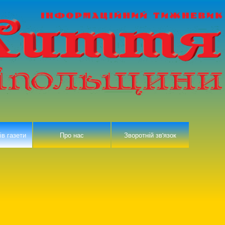
ів газети
Про нас
Зворотній зв'язок