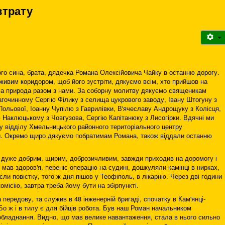
втрату
го сина, брата, дядечка Романа Олексійовича Чайку в останню дорогу.
живим коридором, щоб його зустріти, дякуємо всім, хто прийшов на
ла природа разом з нами. За соборну молитву дякуємо священикам
очинному Сергію Філику з селища цукрового заводу, Івану Штогуну з
ольової, Іоанну Чупілю з Гаврилівки, В'ячеславу Андрощуку з Колісця,
 Наклюцькому з Човгузова, Сергію Капітанюку з Лисогірки. Вдячні ми
у відділу Хмельницького районного територіального центру
ки. Окремо щиро дякуємо побратимам Романа, також віддали останню
 дуже добрим, щирим, доброзичливим, завжди приходив на доромогу і
е мав здоров'я, переніс операцію на судині, дошкуляли камінці в нирках,
сли повістку, того ж дня пішов у Теофіполь, в лікарню. Через дві години
місію, завтра треба йому бути на збірпункті.
передову, та служив в 48 інженерній бригаді, спочатку в Кам'янці-
Бо ж і в тилу є для бійців робота. Був наш Роман начальником
 обладнання. Видно, що мав велике навантаження, стала в нього сильно