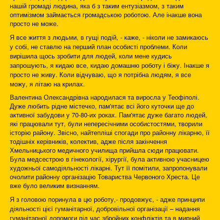
нашій громаді людина, яка б з таким ентузіазмом, з таким
оптимізмом займається громадською роботою. Але інакше вона
просто не може.
Я все життя з людьми, в гущі подій, - каже, - ніколи не замикаюсь
у собі, не ставлю на перший план особисті проблеми. Коли
вирішила щось зробити для людей, коли мене кудись
запрошують, я кидаю все, кидаю домашню роботу і біжу. Інакше я
просто не живу. Коли відчуваю, що я потрібна людям, я все
можу, я літаю на крилах.
Валентина Олександрівна народилася та виросла у Теофіполі.
Дуже любить рідне містечко, пам'ятає всі його куточки ще до
активної забудови у 70-80-их роках. Пам'ятає дуже багато людей,
які працювали тут, були непересічними особистостями, творили
історію району. Звісно, найтепліші спогади про районну лікарню, її
тодішніх керівників, колектив, адже після закінчення
Хмельницького медичного училища прийшла сюди працювати.
Була медсестрою в гінекології, хірургії, була активною учасницею
художньої самодіяльності лікарні. Тут її помітили, запропонували
очолити районну організацію Товариства Червоного Хреста. Це
вже було великим визнанням.
Я з головою поринула в цю роботу,- продовжує, - адже принципи
діяльності цієї гуманітарної, добровільної організації – надання
гуманітарної допомоги під час збройних конфліктів та в мирний