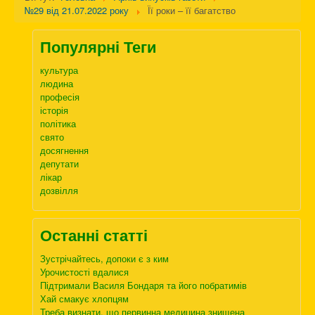
№29 від 21.07.2022 року
Її роки – її багатство
Популярні Теги
культура
людина
професія
історія
політика
свято
досягнення
депутати
лікар
дозвілля
Останні статті
Зустрічайтесь, допоки є з ким
Урочистості вдалися
Підтримали Василя Бондаря та його побратимів
Хай смакує хлопцям
Треба визнати, що первинна медицина знищена