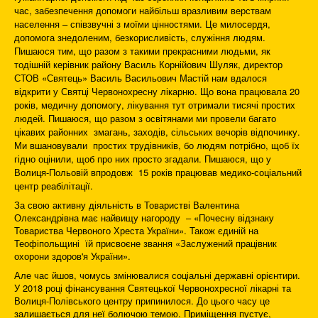
час, забезпечення допомоги найбільш вразливим верствам
населення – співзвучні з моїми цінностями. Це милосердя,
допомога знедоленим, безкорисливість, служіння людям.
Пишаюся тим, що разом з такими прекрасними людьми, як
тодішній керівник району Василь Корнійович Шуляк, директор
СТОВ «Святець» Василь Васильович Мастій нам вдалося
відкрити у Святці Червонохресну лікарню. Що вона працювала 20
років, медичну допомогу, лікування тут отримали тисячі простих
людей. Пишаюся, що разом з освітянами ми провели багато
цікавих районних змагань, заходів, сільських вечорів відпочинку.
Ми вшановували простих трудівників, бо людям потрібно, щоб їх
гідно оцінили, щоб про них просто згадали. Пишаюся, що у
Волиця-Польовій впродовж 15 років працював медико-соціальний
центр реабілітації.
За свою активну діяльність в Товаристві Валентина
Олександрівна має найвищу нагороду – «Почесну відзнаку
Товариства Червоного Хреста України». Також єдиній на
Теофіпольщині їй присвоєне звання «Заслужений працівник
охорони здоров'я України».
Але час йшов, чомусь змінювалися соціальні державні орієнтири.
У 2018 році фінансування Святецької Червонохресної лікарні та
Волиця-Полівського центру припинилося. До цього часу це
залишається для неї болючою темою. Приміщення пустує,