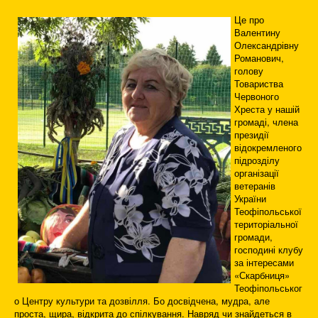
Це про
Валентину
Олександрівну
Романович,
голову
Товариства
Червоного
Хреста у нашій
громаді, члена
президії
відокремленого
підрозділу
організації
ветеранів
України
Теофіпольської
територіальної
громади,
господині клубу
за інтересами
«Скарбниця»
Теофіпольськог
о Центру культури та дозвілля. Бо досвідчена, мудра, але
проста, щира, відкрита до спілкування. Навряд чи знайдеться в