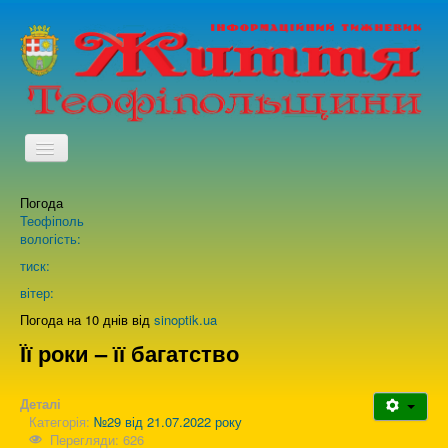
TPL_PROTOSTAR_TOGGLE_MENU
Погода
Головна
Теофіполь
вологість:
Архів випусків газети
тиск:
вітер:
Про нас
Погода на 10 днів від
sinoptik.ua
Її роки – її багатство
Зворотній зв'язок
Деталі
Категорія:
№29 від 21.07.2022 року
Перегляди: 626