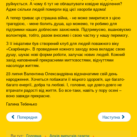
руйнується. А чому б тут не облаштувати ковідне відділення?
Адже скільки людей померли від цієї хвороби вдома!
А тепер триває ця страшна війна, - не може змиритися з цією
трагедією, - мене болить душа, що можемо, те робимо для
підтримки наших доблесних захисників. Підтримуємо, вшановуємо
волонтерів, тобто, разом вносимо і свою частку у нашу перемогу.
З її ініціативи був створений клуб для людей поважного віку
«Скарбниця». В проведення кожного заходу вона вкладає свою
душу, шукає нові форми роботи, залучає нових людей. Кожний
захід наповнений прекрасними миттєвостями, відчуттями
насолоди життям.
23 липня Валентина Олександрівна відзначатиме свій день
народження. Хочеться побажати її міцного здоров'я, ще багато-
багато енергії, добра та любові. І, головне, ще довго-довго не
втрачати радості від життя. Бо все-таки, навіть у пору осені –
воно завжди прекрасне.
Галина Тебенько
Попередня
Наступна
Ви тут:
Головна
Архів випусків газети