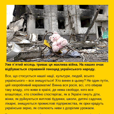
Уже п’ятий місяць триває ця жахлива війна. На наших очах
відбувається справжній геноцид українського народу.
Все, що стосується нашої нації, культури, людей, всього
українського – все знищується! Хто винен в цьому? Не один путін,
цей хворобливий маразматик! Винна вся росія, всі, хто обирав
таку владу, хто живе в країні, де нема свободи, кого все
влаштовує, хто спокійно спостерігає, як в Україні гинуть діти,
жінки, як руйнуються житлові будинки, школи, дитячі садочки,
лікарні, знищуються промислові під­при­ємства, як орки крадуть
українське зерно, як спалюють ниви з дозрілим урожаєм.