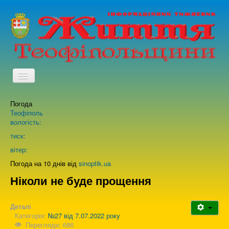
TPL_PROTOSTAR_TOGGLE_MENU
Погода
Головна
Теофіполь
вологість:
Архів випусків газети
тиск:
вітер:
Про нас
Погода на 10 днів від
sinoptik.ua
Ніколи не буде прощення
Зворотній зв'язок
Деталі
Категорія:
№27 від 7.07.2022 року
Перегляди: 686