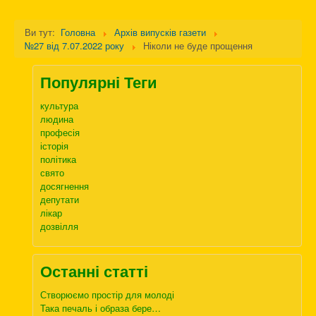
Ви тут:
Головна
Архів випусків газети
№27 від 7.07.2022 року
Ніколи не буде прощення
Популярні Теги
культура
людина
професія
історія
політика
свято
досягнення
депутати
лікар
дозвілля
Останні статті
Створюємо простір для молоді
Така печаль і образа бере…