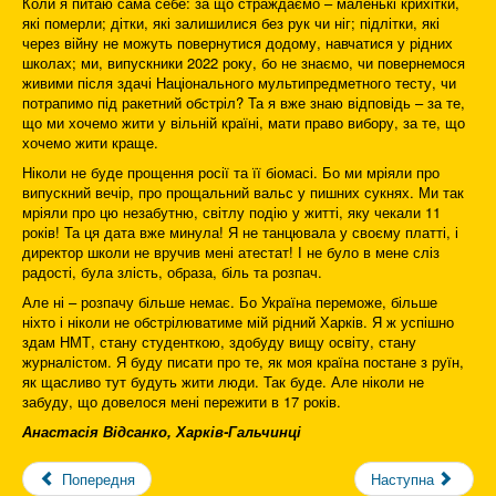
Коли я питаю сама себе: за що страждаємо – маленькі крихітки,
які померли; дітки, які залишилися без рук чи ніг; підлітки, які
через війну не можуть повернутися додому, навчатися у рідних
школах; ми, випускники 2022 року, бо не знаємо, чи повернемося
живими після здачі Національного мультипредметного тесту, чи
потрапимо під ракетний обстріл? Та я вже знаю відповідь – за те,
що ми хочемо жити у вільній країні, мати право вибору, за те, що
хочемо жити краще.
Ніколи не буде прощення росії та її біомасі. Бо ми мріяли про
випускний вечір, про прощальний вальс у пишних сукнях. Ми так
мріяли про цю незабутню, світлу подію у житті, яку чекали 11
років! Та ця дата вже минула! Я не танцювала у своєму платті, і
директор школи не вручив мені атестат! І не було в мене сліз
радості, була злість, образа, біль та розпач.
Але ні – розпачу більше немає. Бо Україна переможе, більше
ніхто і ніколи не обстрілюватиме мій рідний Харків. Я ж успішно
здам НМТ, стану студенткою, здобуду вищу освіту, стану
журналістом. Я буду писати про те, як моя країна постане з руїн,
як щасливо тут будуть жити люди. Так буде. Але ніколи не
забуду, що довелося мені пережити в 17 років.
Анастасія Відсанко, Харків-Гальчинці
Попередня
Наступна