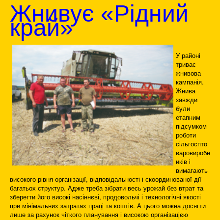
Жнивує «Рідний
край»
У районі
триває
жнивова
кампанія.
Жнива
завжди
були
етапним
підсумком
роботи
сільгоспто
варовиробн
иків і
вимагають
високого рівня організації, відповідальності і скоординованої дії
багатьох структур. Адже треба зібрати весь урожай без втрат та
зберегти його високі насіннєві, продовольчі і технологічні якості
при мінімальних затратах праці та коштів. А цього можна досягти
лише за рахунок чіткого планування і високою організацією