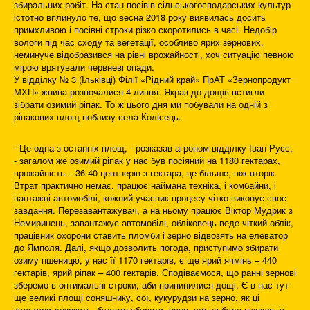
збиральних робіт. На стан посівів сільськогосподарських культур
істотно вплинуло те, що весна 2018 року виявилась досить
примхливою і посівні строки різко скоротились в часі. Недобір
вологи під час сходу та вегетації, особливо ярих зернових,
неминуче відобразився на рівні врожайності, хоч ситуацію певною
мірою врятували червневі опади.
У відділку № 3 (Ільківці) Філії «Рідний край» ПрАТ «Зернопродукт
МХП» жнива розпочалися 4 липня. Якраз до дощів встигли
зібрати озимий ріпак. То ж цього дня ми побували на одній з
ріпакових площ поблизу села Колісець.
- Це одна з останніх площ, - розказав агроном відділку Іван Русс,
- загалом же озимий ріпак у нас був посіяний на 1180 гектарах,
врожайність – 36-40 центнерів з гектара, це більше, ніж вторік.
Втрат практично немає, працює наймана техніка, і комбайни, і
вантажні автомобілі, кожний учасник процесу чітко виконує своє
завдання. Перезавантажувач, а на ньому працює Віктор Мудрик з
Немиринець, завантажує автомобілі, обліковець веде чіткий облік,
працівник охорони ставить пломби і зерно відвозять на елеватор
до Ямполя. Далі, якщо дозволить погода, приступимо збирати
озиму пшеницю, у нас її 1170 гектарів, є ще ярий ячмінь – 440
гектарів, ярий ріпак – 400 гектарів. Сподіваємося, що ранні зернові
зберемо в оптимальні строки, аби припинилися дощі. Є в нас тут
ще великі площі соняшнику, сої, кукурудзи на зерно, як ці
культури дозріють, будемо збирати, ясно, що це буде пізніше, у