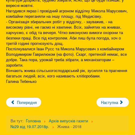
вересні-жовтні.
Нагодився якраз і провідний агроном відділку Микола Марусевич,
комбайни переганяли на іншу площу, під Медисівку.
- Організація збиральних робіт у відділку, - зауважив, - на
високому рівні, не гаємо ні хвилини. Всіх, зайнятих на жнивах,
харчуємо, є обід та вечеря. Чітко виконуємо вимоги охорони та
безпеки праці. Все під контролем. Аби лиш була погода, хоч о
третій годині прогнозують дощ.
Поспілкувалися Іван Русс та Микола Марусевич з комбайнером
Володимиром Гаврилюком (на фото). Скарг, претензій немає, все
добре. Така пора, урожай треба зібрати, а механізаторам –
заробити.
Вінчають жнива сільськогосподарський рік, зусилля та прагнення
багатьох людей, всіх, кого називають хліборобами.
Галина Тебенько
Попередня
Наступна
Ви тут:
Головна
Архів випусків газети
№29 від 19.07.2018р.
Жнива - 2018