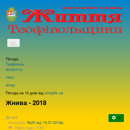
TPL_PROTOSTAR_TOGGLE_MENU
Погода
Головна
Теофіполь
вологість:
Архів випусків газети
тиск:
вітер:
Про нас
Погода на 10 днів від
sinoptik.ua
Жнива - 2018
Зворотній зв'язок
Деталі
Категорія:
№29 від 19.07.2018р.
Перегляди: 1156