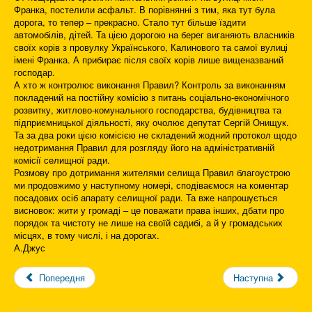
Франка, постелили асфальт. В порівнянні з тим, яка тут була
дорога, то тепер – прекрасно. Стало тут більше їздити
автомобілів, дітей. Та цією дорогою на берег виганяють власників
своїх корів з провулку Українського, Калинового та самої вулиці
імені Франка. А прибирає після своїх корів лише вищеназваний
господар.
А хто ж контролює виконання Правил? Контроль за виконанням
покладений на постійну комісію з питань соціально-економічного
розвитку, житлово-комунального господарства, будівництва та
підприємницької діяльності, яку очолює депутат Сергій Онищук.
Та за два роки цією комісією не складений жодний протокол щодо
недотримання Правил для розгляду його на адміністративній
комісії селищної ради.
Розмову про дотримання жителями селища Правил благоустрою
ми продовжимо у наступному номері, сподіваємося на коментар
посадових осіб апарату селищної ради. Та вже напрошується
висновок: жити у громаді – це поважати права інших, дбати про
порядок та чистоту не лише на своїй садибі, а й у громадських
місцях, в тому числі, і на дорогах.
А.Джус
Попередня
Наступна