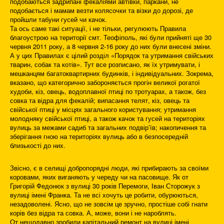
подобаються задрипані фекаліями автівки, паркани, не
подобається і мамам везти колясочки та візки до дорозі, де
пройшли табуни гусей чи качок.
Та ось саме такі ситуації, і не тільки, регулюють Правила
благоустрою на території смт. Теофіполь, які були прийняті ще 30
червня 2011 року, а 8 червня 2-16 року до них були внесені зміни.
А у цих Правилах є цілий розділ «Порядок та утримання свійських
тварин, собак та котів». Тут все розписано, як їх утримувати, і
мешканцям багатоквартирних будинків, і індивідуальних. Зокрема,
вказано, що категорично забороняється прогін великої рогатої
худоби, кіз, овець, водоплавної птиці по тротуарах, а також, без
совка та відра для фекалій; випасання телят, кіз, овець та
свійської птиці у місцях загального користування; утримання
молодняку свійської птиці, а також качок та гусей на територіях
вулиць за межами садиб та загальних подвір’їв; накопичення та
зберігання гною на територіях вулиць або в безпосередній
близькості до них.
Звісно, є в селищі добропорядні люди, які прибирають за своїми
коровами, яких виганяють у череду чи на пасовище. Як от
Григорій Федонюк з вулиці 30 років Перемоги, Іван Сторожук з
вулиці імені Франка. Та не всі хочуть це робити, обурюються,
незадоволені. Ясно, що не зовсім це зручно, простіше собі гнати
корів без відра та совка. А, може, вони і не нароблять.
От нещодавно зробили капітальний ремонт на вулиці імені