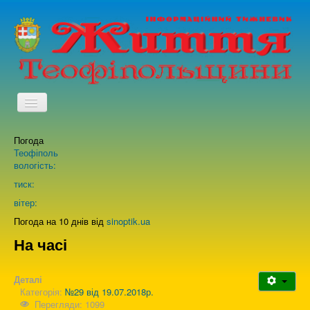
TPL_PROTOSTAR_TOGGLE_MENU
Погода
Головна
Теофіполь
вологість:
Архів випусків газети
тиск:
вітер:
Про нас
Погода на 10 днів від
sinoptik.ua
На часі
Зворотній зв'язок
Деталі
Категорія:
№29 від 19.07.2018р.
Перегляди: 1099