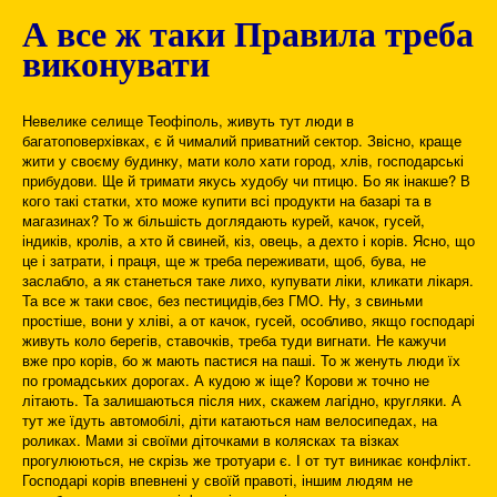
А все ж таки Правила треба
виконувати
Невелике селище Теофіполь, живуть тут люди в
багатоповерхівках, є й чималий приватний сектор. Звісно, краще
жити у своєму будинку, мати коло хати город, хлів, господарські
прибудови. Ще й тримати якусь худобу чи птицю. Бо як інакше? В
кого такі статки, хто може купити всі продукти на базарі та в
магазинах? То ж більшість доглядають курей, качок, гусей,
індиків, кролів, а хто й свиней, кіз, овець, а дехто і корів. Ясно, що
це і затрати, і праця, ще ж треба переживати, щоб, бува, не
заслабло, а як станеться таке лихо, купувати ліки, кликати лікаря.
Та все ж таки своє, без пестицидів,без ГМО. Ну, з свиньми
простіше, вони у хліві, а от качок, гусей, особливо, якщо господарі
живуть коло берегів, ставочків, треба туди вигнати. Не кажучи
вже про корів, бо ж мають пастися на паші. То ж женуть люди їх
по громадських дорогах. А кудою ж іще? Корови ж точно не
літають. Та залишаються після них, скажем лагідно, кругляки. А
тут же їдуть автомобілі, діти катаються нам велосипедах, на
роликах. Мами зі своїми діточками в колясках та візках
прогулюються, не скрізь же тротуари є. І от тут виникає конфлікт.
Господарі корів впевнені у своїй правоті, іншим людям не