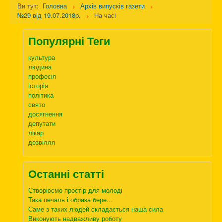
Ви тут:
Головна
Архів випусків газети
№29 від 19.07.2018р.
На часі
Популярні Теги
культура
людина
професія
історія
політика
свято
досягнення
депутати
лікар
дозвілля
Останні статті
Створюємо простір для молоді
Така печаль і образа бере…
Саме з таких людей складається наша сила
Виконують надважливу роботу