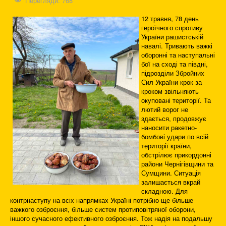
Перегляди: 768
12 травня, 78 день
героїчного спротиву
України рашистській
навалі. Тривають важкі
оборонні та наступальні
бої на сході та півдні,
підрозділи Збройних
Сил України крок за
кроком звільняють
окуповані території. Та
лютий ворог не
здається, продовжує
наносити ракетно-
бомбові удари по всій
території країни,
обстрілює прикордонні
райони Чернігівщини та
Сумщини. Ситуація
залишається вкрай
складною. Для
контрнаступу на всіх напрямках Україні потрібно ще більше
важкого озброєння, більше систем протиповітряної оборони,
іншого сучасного ефективного озброєння. Тож надія на подальшу