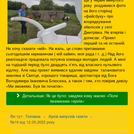
року роздивився фото
на його сторінці
«фейсбуку» про
впорядкування
обелісків у селі
Дмитрівка. Не втерпів і
дописав: «Проект
перший та не останній.
Не хочу сказати «мій». На жаль, це слово притаманне
сьогоднішнім керманичам ( мій кабмін, моя рада і т. д.) Над його
реалізацією працювала потужна команда молодих людей. А мені
на тодішній період було двадцять п’ять від власного нульового
відліку. Але наш проект виявився вдалим завдяки талановитого
земляка зі Святця, хорошого товариша, архітектора від Бога
Володимира Івановича Блюсюка, а також і тим, хто повірив девізу
«Ми зможемо. Був би початок».
Детальніше: Як це було: завдяки кому маємо «Поле
безіменних героїв»
Ви тут:
Головна
Архів випусків газети
№19 від 12.05.2022 року