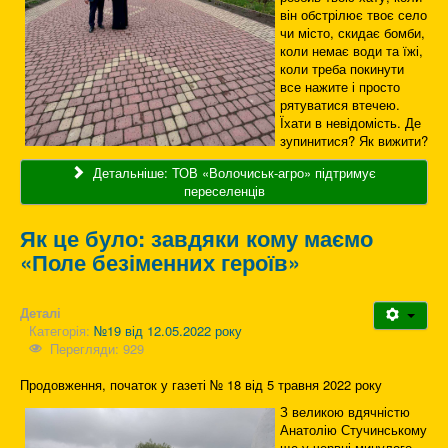
він обстрілює твоє село
чи місто, скидає бомби,
коли немає води та їжі,
коли треба покинути
все нажите і просто
рятуватися втечею.
Їхати в невідомість. Де
зупинитися? Як вижити?
Детальніше: ТОВ «Волочиськ-агро» підтримує
переселенців
Як це було: завдяки кому маємо
«Поле безіменних героїв»
Деталі
Категорія:
№19 від 12.05.2022 року
Перегляди: 929
Продовження, початок у газеті № 18 від 5 травня 2022 року
З великою вдячністю
Анатолію Стучинському
ще у червні минулого