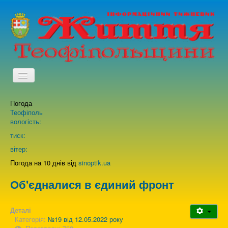
TPL_PROTOSTAR_TOGGLE_MENU
Погода
Головна
Теофіполь
вологість:
Архів випусків газети
тиск:
вітер:
Про нас
Погода на 10 днів від
sinoptik.ua
Об'єдналися в єдиний фронт
Зворотній зв'язок
Деталі
Категорія:
№19 від 12.05.2022 року