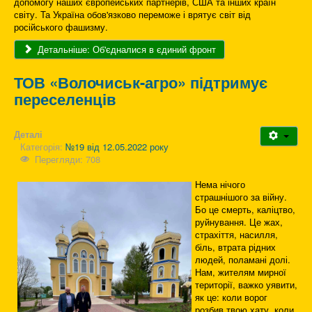
допомогу наших європейських партнерів, США та інших країн
світу. Та Україна обов'язково переможе і врятує світ від
російського фашизму.
Детальніше: Об'єдналися в єдиний фронт
ТОВ «Волочиськ-агро» підтримує
переселенців
Деталі
Категорія:
№19 від 12.05.2022 року
Перегляди: 708
Нема нічого
страшнішого за війну.
Бо це смерть, каліцтво,
руйнування. Це жах,
страхіття, насилля,
біль, втрата рідних
людей, поламані долі.
Нам, жителям мирної
території, важко уявити,
як це: коли ворог
розбив твою хату, коли