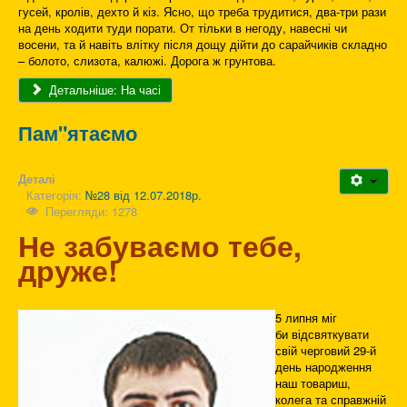
гусей, кролів, дехто й кіз. Ясно, що треба трудитися, два-три рази
на день ходити туди порати. От тільки в негоду, навесні чи
восени, та й навіть влітку після дощу дійти до сарайчиків складно
– болото, слизота, калюжі. Дорога ж грунтова.
Детальніше: На часі
Пам"ятаємо
Деталі
Категорія:
№28 від 12.07.2018р.
Перегляди: 1278
Не забуваємо тебе,
друже!
5 липня міг
би відсвяткувати
свій черговий 29-й
день народження
наш товариш,
колега та справжній