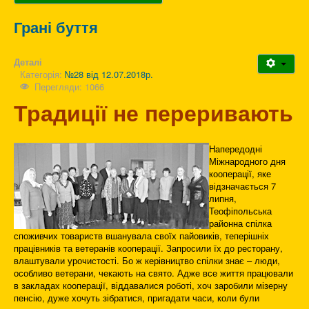
Грані буття
Деталі
Категорія:
№28 від 12.07.2018р.
Перегляди: 1066
Традиції не переривають
Напередодні
Міжнародного дня
кооперації, яке
відзначається 7
липня,
Теофіпольська
районна спілка
споживчих товариств вшанувала своїх пайовиків, теперішніх
працівників та ветеранів кооперації. Запросили їх до ресторану,
влаштували урочистості. Бо ж керівництво спілки знає – люди,
особливо ветерани, чекають на свято. Адже все життя працювали
в закладах кооперації, віддавалися роботі, хоч заробили мізерну
пенсію, дуже хочуть зібратися, пригадати часи, коли були