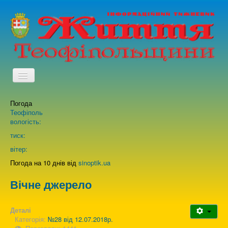
TPL_PROTOSTAR_TOGGLE_MENU
Погода
Головна
Теофіполь
вологість:
Архів випусків газети
тиск:
вітер:
Про нас
Погода на 10 днів від
sinoptik.ua
Вічне джерело
Зворотній зв'язок
Деталі
Категорія:
№28 від 12.07.2018р.