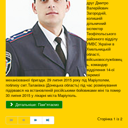
друг Дмитро
Валерійович
Загородній,
колишній
дільничний
інспектор
Теофіпольського
районного відділу
УМВС України в
Хмельницькій
області,
військовослужбовец
ь, командир
відділення 14-ої
окремої
механізованої бригади. 29 липня 2015 року під Маріуполем,
поблизу смт.Талаківка (Донецька область) під час розмінування
підірвався на встановленій російськими бойовиками міні та помер
30 липня 2015 у лікарні міста Маріуполь.
Детальніше: Пам"ятаємо
Сторінка 1 із 2