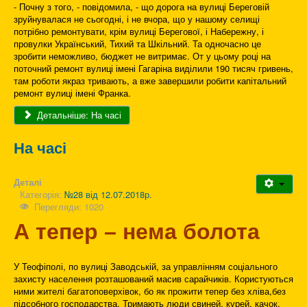
- Почну з того, - повідомила, - що дорога на вулиці Береговій
зруйнувалася не сьогодні, і не вчора, що у нашому селищі
потрібно ремонтувати, крім вулиці Берегової, і Набережну, і
провулки Український, Тихий та Шкільний. Та одночасно це
зробити неможливо, бюджет не витримає. От у цьому році на
поточний ремонт вулиці імені Гагаріна виділили 190 тисяч гривень,
там роботи якраз тривають, а вже завершили робити капітальний
ремонт вулиці імені Франка.
Детальніше: На часі
На часі
Деталі
Категорія:
№28 від 12.07.2018р.
Перегляди: 1020
А тепер – нема болота
У Теофіполі, по вулиці Заводській, за управлінням соціального
захисту населення розташований масив сарайчиків. Користуються
ними жителі багатоповерхівок, бо як прожити тепер без хліва,без
підсобного господарства. Тримають люди свиней, курей, качок,