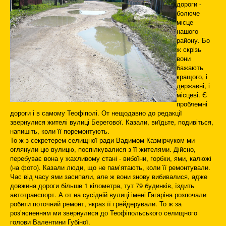
дороги -
болюче
місце
нашого
району. Бо
ж скрізь
вони
бажають
кращого, і
державні, і
місцеві. Є
проблемні
дороги і в самому Теофіполі. От нещодавно до редакції
звернулися жителі вулиці Берегової. Казали, виїдьте, подивіться,
напишіть, коли її поремонтують.
То ж з секретерем селищної ради Вадимом Казмірчуком ми
оглянули цю вулицю, поспілкувалися з її жителями. Дійсно,
перебуває вона у жахливому стані - вибоїни, горбки, ями, калюжі
(на фото). Казали люди, що не пам’ятають, коли її ремонтували.
Час від часу ями засипали, але ж вони знову вибивалися, адже
довжина дороги більше 1 кілометра, тут 79 будинків, їздить
автотранспорт. А от на сусідній вулиці імені Гагаріна розпочали
робити поточний ремонт, якраз її грейдерували. То ж за
роз’ясненням ми звернулися до Теофіпольського селищного
голови Валентини Губіної.