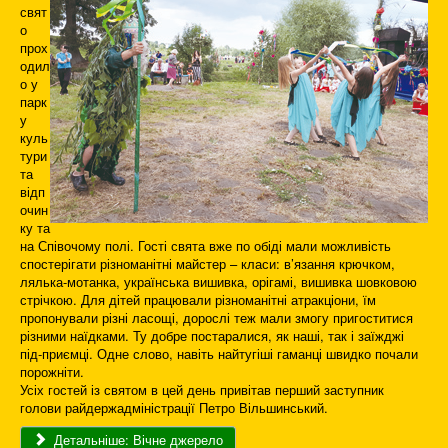
свят
о
прох
одил
о у
парк
у
куль
тури
та
відп
очин
ку та
на Співочому полі. Гості свята вже по обіді мали можливість
спостерігати різноманітні майстер – класи: в’язання крючком,
лялька-мотанка, українська вишивка, орігамі, вишивка шовковою
стрічкою. Для дітей працювали різноманітні атракціони, їм
пропонували різні ласощі, дорослі теж мали змогу пригоститися
різними наїдками. Ту добре постаралися, як наші, так і заїжджі
під-приємці. Одне слово, навіть найтугіші гаманці швидко почали
порожніти.
Усіх гостей із святом в цей день привітав перший заступник
голови райдержадміністрації Петро Вільшинський.
Детальніше: Вічне джерело