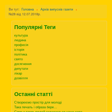
Ви тут:
Головна
Архів випусків газети
№28 від 12.07.2018р.
Популярні Теги
культура
людина
професія
історія
політика
свято
досягнення
депутати
лікар
дозвілля
Останні статті
Створюємо простір для молоді
Така печаль і образа бере…
Саме з таких людей складається наша сила