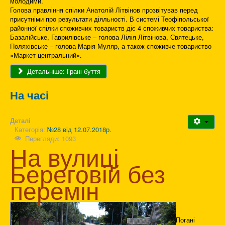
молодими.
Голова правління спілки Анатолій Літвінов прозвітував перед
присутніми про результати діяльності. В системі Теофіпольської
районної спілки споживчих товариств діє 4 споживчих товариства:
Базалійське, Гаврилівське – голова Лілія Літвінова, Святецьке,
Поляхівське – голова Марія Муляр, а також споживче товариство
«Маркет-центральний».
Детальніше: Грані буття
На часі
Деталі
Категорія:
№28 від 12.07.2018р.
Перегляди: 1093
На вулиці
Береговій без
перемін
Погані