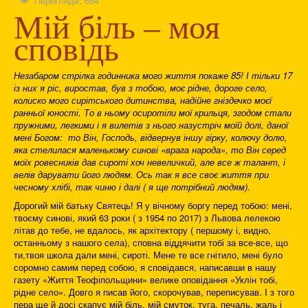
Перегляди: 654
Мій біль – моя
сповідь
Незабаром стрілка годинника мого життя покаже 85! І тільки 17
із них я ріс, виростав, був з тобою, моє рідне, дороге село,
колиско мого сирітського дитинства, надійне гніздечко моєї
ранньої юності. То в ньому осиротіли мої крильця, згодом стали
пружними, легкими і я вилетів з нього назустріч моїй долі, даної
мені Богом: то Він, Господь, відвернув іншу гірку, колючу долю,
яка стелилася маленькому синові «врага народа», то Він серед
моїх ровесників дав сироті хоч невеличкий, але все ж талант, і
велів дарувати його людям. Ось так я все своє життя при
чесному хлібі, так чиню і далі ( я ще потрібний людям).
Дорогий мій батьку Святець! Я у вічному боргу перед тобою: мені,
твоєму синові, який 63 роки ( з 1954 по 2017) з Львова лелекою
літав до тебе, не вдалось, як архітектору ( першому і, видно,
останньому з нашого села), сповна віддячити тобі за все-все, що
ти,твоя школа дали мені, сироті. Мене те все гнітило, мені було
соромно самим перед собою, я сповідався, написавши в нашу
газету «Життя Теофіпольщини» велике оповідання «Уклін тобі,
рідне село». Довго я писав його, скорочував, переписував. І з того
пера ще й досі скапує мій біль, мій смуток, туга, печаль, жаль і