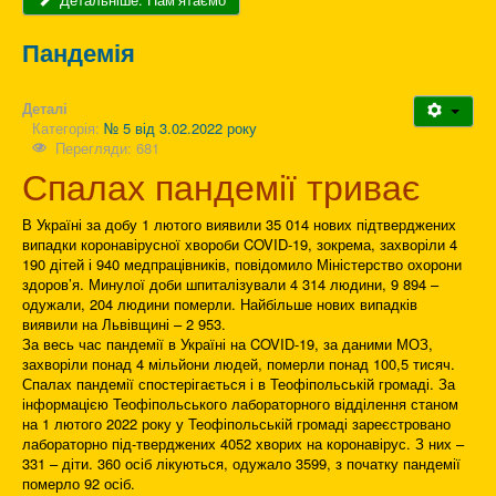
Пандемія
Деталі
Категорія:
№ 5 від 3.02.2022 року
Перегляди: 681
Спалах пандемії триває
В Україні за добу 1 лютого виявили 35 014 нових підтверджених
випадки коронавірусної хвороби COVID-19, зокрема, захворіли 4
190 дітей і 940 медпрацівників, повідомило Міністерство охорони
здоров’я. Минулої доби шпиталізували 4 314 людини, 9 894 –
одужали, 204 людини померли. Найбільше нових випадків
виявили на Львівщині – 2 953.
За весь час пандемії в Україні на COVID-19, за даними МОЗ,
захворіли понад 4 мільйони людей, померли понад 100,5 тисяч.
Спалах пандемії спостерігається і в Теофіпольській громаді. За
інформацією Теофіпольського лабораторного відділення станом
на 1 лютого 2022 року у Теофіпольській громаді зареєстровано
лабораторно під-тверджених 4052 хворих на коронавірус. З них –
331 – діти. 360 осіб лікуються, одужало 3599, з початку пандемії
померло 92 осіб.