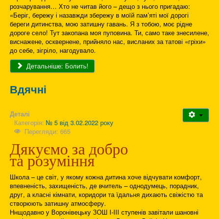
розчарування… Хто не читав його – дещо з нього пригадаю:
«Беріг, бережу і назавжди збережу в моїй пам’яті мої дорогі
береги дитинства, мою затишну гавань. Я з тобою, моє рідне
дороге село! Тут закопана моя пуповина. Ти, само таке знесилене,
виснажене, осквернене, прийняло нас, висланих за татові «гріхи»
до себе, зігріло, нагодувало.
Детальніше: Болить!
Вдячні
Деталі
Категорія:
№ 5 від 3.02.2022 року
Перегляди: 665
Дякуємо за добро
та розуміння
Школа – це світ, у якому кожна дитина хоче відчувати комфорт,
впевненість, захищеність, де вчитель – однодумець, порадник,
друг, а класні кімнати, коридори та їдальня дихають свіжістю та
створюють затишну атмосферу.
Ннщодавно у Воронівецьку ЗОШ І-ІІІ ступенів завітали шановні