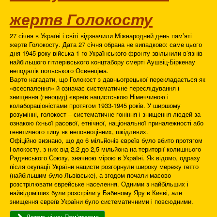
жертв Голокосту
27 січня в Україні і світі відзначили Міжнародний день пам’яті
жертв Голокосту. Дата 27 січня обрана не випадково: саме цього
дня 1945 року війська 1-го Українського фронту звільнили в’язнів
найбільшого гітлерівського концтабору смерті Аушвіц-Біркенау
неподалік польського Освенціма.
Варто нагадати, що Голокост з давньогрецької перекладається як
«всеспалення» й означає систематичне переслідування і
знищення (геноцид) євреїв нацистською Німеччиною і
колабораціоністами протягом 1933-1945 років. У ширшому
розумінні, голокост – систематичне гоніння і знищення людей за
ознакою їхньої расової, етнічної, національної приналежності або
генетичного типу як неповноцінних, шкідливих.
Офіційно визнано, що до 6 мільйонів євреїв було вбито протягом
Голокосту, з них від 2,2 до 2,5 мільйона на території колишнього
Радянського Союзу, значною мірою в Україні. Як відомо, одразу
після окупації України нацисти розгорнули широку мережу гетто
(найбільшим було Львівське), а згодом почали масово
розстрілювати єврейське населення. Одними з найбільших і
найвідоміших були розстріли у Бабиному Яру в Києві, але
знищення євреїв України було систематичними і повсюдними.
Детальніше: Пам’ятаємо