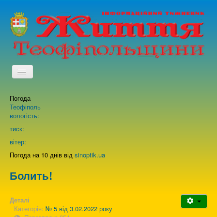
TPL_PROTOSTAR_TOGGLE_MENU
Погода
Головна
Теофіполь
вологість:
Архів випусків газети
тиск:
вітер:
Про нас
Погода на 10 днів від
sinoptik.ua
Болить!
Зворотній зв'язок
Деталі
Категорія:
№ 5 від 3.02.2022 року