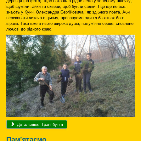
деревця (на фото). Щоб потопало рідне село у зеленому віночку,
щоб шуміли гайки та сквери, щоб буяли садки. І це ще не все:
знають у Кунчі Олександра Сергійовича і як здібного поета. Аби
переконати читача в цьому, пропонуємо один з багатьох його
віршів. Така вже в нього широка душа, полум’яне серце, сповнене
любові до рідного краю.
Детальніше: Грані буття
Пам’ятаємо