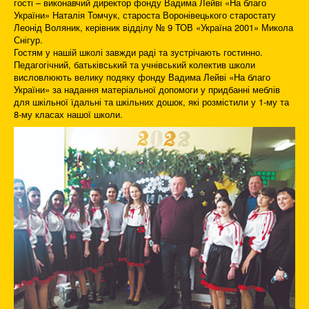
гості – виконавчий директор фонду Вадима Лейві «На благо
України» Наталія Томчук, староста Воронівецького старостату
Леонід Воляник, керівник відділу № 9 ТОВ «Україна 2001» Микола
Снігур.
Гостям у нашій школі завжди раді та зустрічають гостинно.
Педагогічний, батьківський та учнівський колектив школи
висловлюють велику подяку фонду Вадима Лейві «На благо
України» за надання матеріальної допомоги у придбанні меблів
для шкільної їдальні та шкільних дошок, які розмістили у 1-му та
8-му класах нашої школи.