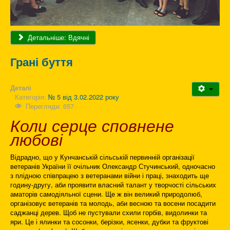
Детальніше: Вдячні
Грані буття
Деталі
Категорія:
№ 5 від 3.02.2022 року
Перегляди: 657
Коли серце сповнене
любові
Відрадно, що у Кунчанській сільській первинній організації
ветеранів України її очільник Олександр Стучинський, одночасно
з плідною співпрацею з ветеранами війни і праці, знаходить ще
годину-другу, аби проявити власний талант у творчості сільських
аматорів самодіяльної сцени. Ще ж він великий природолюб,
організовує ветеранів та молодь, аби весною та восени посадити
саджанці дерев. Щоб не пустували схили горбів, видолинки та
яри. Це і ялинки та сосонки, берізки, ясенки, дубки та фруктові