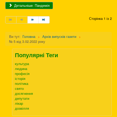
Детальніше: Пандемія
Сторінка 1 із 2
Ви тут:
Головна
Архів випусків газети
№ 5 від 3.02.2022 року
Популярні Теги
культура
людина
професія
історія
політика
свято
досягнення
депутати
лікар
дозвілля