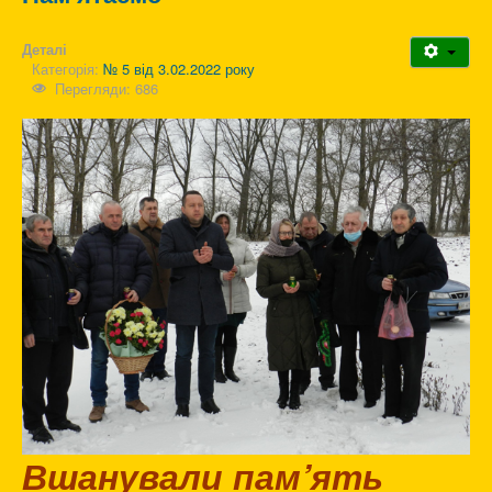
Деталі
Категорія:
№ 5 від 3.02.2022 року
Перегляди: 686
Вшанували пам’ять