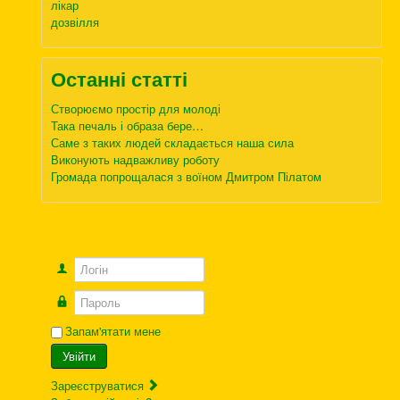
лікар
дозвілля
Останні статті
Створюємо простір для молоді
Така печаль і образа бере…
Саме з таких людей складається наша сила
Виконують надважливу роботу
Громада попрощалася з воїном Дмитром Пілатом
Логін
Пароль
Запам'ятати мене
Увійти
Зареєструватися