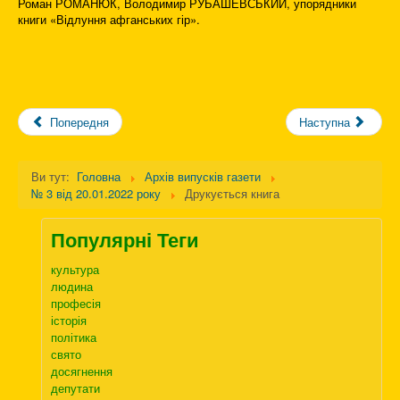
Роман РОМАНЮК, Володимир РУБАШЕВСЬКИЙ, упорядники
книги «Відлуння афганських гір».
Попередня
Наступна
Ви тут:
Головна
Архів випусків газети
№ 3 від 20.01.2022 року
Друкується книга
Популярні Теги
культура
людина
професія
історія
політика
свято
досягнення
депутати