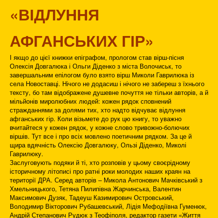
«ВІДЛУННЯ
АФГАНСЬКИХ ГІР»
І якщо до цієї книжки епіграфом, прологом став вірш-пісня
Олексія Довгалюка і Ольги Діденко з міста Волочиськ, то
завершальним епілогом було взято вірш Миколи Гаврилюка із
села Новоставці. Нічого не додасиш і нічого не забереш з їхнього
тексту, бо там відображене душевне почуття не тільки авторів, а й
мільйонів миролюбних людей: кожен рядок сповнений
стражданнями за долями тих, хто надто відчуває відлуння
афганських гір. Коли візьмете до рук цю книгу, то уважно
вчитайтеся у кожен рядок, у кожне слово тривожно-болючих
віршів. Тут все і про всіх мовлено поетичним рядком. За це й
щира вдячність Олексію Довгалюку, Ользі Діденко, Миколі
Гаврилюку.
Заслуговують подяки й ті, хто розповів у цьому своєрідному
історичному літописі про ратні роки молодих наших краян на
території ДРА. Серед авторів – Микола Антонович Мачківський з
Хмельницького, Тетяна Пилипівна Жарчинська, Валентин
Максимович Дузяк, Тадеуш Казимирович Островський,
Володимир Вікторович Рубашевський, Лідія Мефодіївна Гуменюк,
Андрій Степанович Рудюк з Теофіполя, редактор газети «Життя