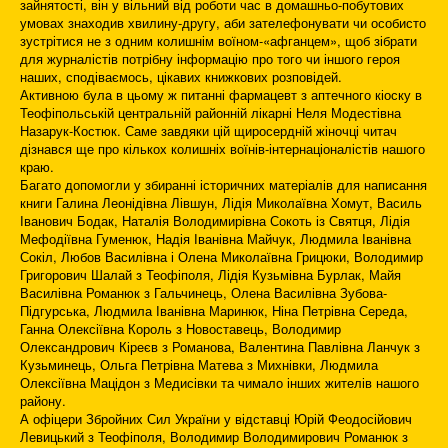
зайнятості, він у вільний від роботи час в домашньо-побутових
умовах знаходив хвилину-другу, аби зателефонувати чи особисто
зустрітися не з одним колишнім воїном-«афганцем», щоб зібрати
для журналістів потрібну інформацію про того чи іншого героя
наших, сподіваємось, цікавих книжкових розповідей.
Активною була в цьому ж питанні фармацевт з аптечного кіоску в
Теофіпольській центральній районній лікарні Неля Модестівна
Назарук-Костюк. Саме завдяки цій щиросердній жіночці читач
дізнався ще про кількох колишніх воїнів-інтернаціоналістів нашого
краю.
Багато допомогли у збиранні історичних матеріалів для написання
книги Галина Леонідівна Лівшун, Лідія Миколаївна Хомут, Василь
Іванович Бодак, Наталія Володимирівна Сокоть із Святця, Лідія
Мефодіївна Гуменюк, Надія Іванівна Майчук, Людмила Іванівна
Сокіл, Любов Василівна і Олена Миколаївна Грицюки, Володимир
Григорович Шалай з Теофіполя, Лідія Кузьмівна Бурлак, Майя
Василівна Романюк з Гальчинець, Олена Василівна Зубова-
Підгурська, Людмила Іванівна Маринюк, Ніна Петрівна Середа,
Ганна Олексіївна Король з Новоставець, Володимир
Олександрович Кіреєв з Романова, Валентина Павлівна Ланчук з
Кузьминець, Ольга Петрівна Матева з Михнівки, Людмила
Олексіївна Мацідон з Медисівки та чимало інших жителів нашого
району.
А офіцери Збройних Сил України у відставці Юрій Феодосійович
Левицький з Теофіполя, Володимир Володимирович Романюк з