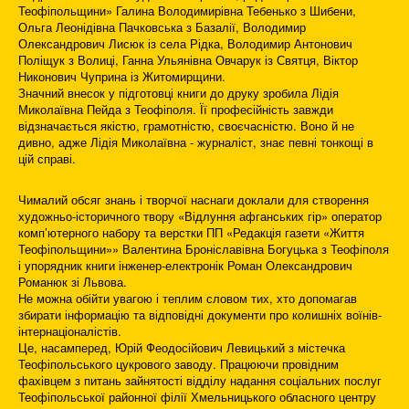
Теофіпольщини» Галина Володимирівна Тебенько з Шибени,
Ольга Леонідівна Пачковська з Базалії, Володимир
Олександрович Лисюк із села Рідка, Володимир Антонович
Поліщук з Волиці, Ганна Ульянівна Овчарук із Святця, Віктор
Никонович Чуприна із Житомирщини.
Значний внесок у підготовці книги до друку зробила Лідія
Миколаївна Пейда з Теофіполя. Її професійність завжди
відзначається якістю, грамотністю, своєчасністю. Воно й не
дивно, адже Лідія Миколаївна - журналіст, знає певні тонкощі в
цій справі.
Чималий обсяг знань і творчої наснаги доклали для створення
художньо-історичного твору «Відлуння афганських гір» оператор
комп’ютерного набору та верстки ПП «Редакція газети «Життя
Теофіпольщини»» Валентина Броніславівна Богуцька з Теофіполя
і упорядник книги інженер-електронік Роман Олександрович
Романюк зі Львова.
Не можна обійти увагою і теплим словом тих, хто допомагав
збирати інформацію та відповідні документи про колишніх воїнів-
інтернаціоналістів.
Це, насамперед, Юрій Феодосійович Левицький з містечка
Теофіпольського цукрового заводу. Працюючи провідним
фахівцем з питань зайнятості відділу надання соціальних послуг
Теофіпольської районної філії Хмельницького обласного центру