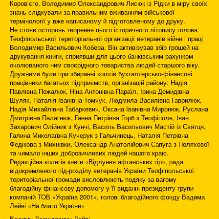
Коров’єго, Володимир Олександрович Лисюк із Рідки в міру своїх
знань слідкували за правильним вживанням військової
термінології у вже написаному й підготовленому до друку.
Не стояв осторонь творення цього історичного літопису голова
Теофіпольської територіальної організації ветеранів війни і праці
Володимир Васильович Кобера. Він активізував збір грошей на
друкування книги, сприявши для цього банківським рахунком
очолюваного ним своєрідного товариства людей старшого віку.
Дружними були при збиранні коштів бухгалтерсько-фінансові
працівники багатьох підприємств, організацій району: Надія
Павлівна Пожалюк, Ніна Антонівна Параїл, Ірина Демидівна
Шуляк, Наталія Іванівна Томчук, Людмила Василівна Гаврилюк,
Надія Михайлівна Табаркевич, Оксана Іванівна Миронюк, Руслана
Дмитрівна Палагнюк, Ганна Петрівна Горб з Теофіполя, Іван
Захарович Олійник з Кунчі, Василь Васильович Мастій із Святця,
Галина Миколаївна Кучерук з Гальчинець, Наталія Петрівна
Федікова з Михнівки, Олександр Анатолійович Сапуга з Поляхової
та чимало інших доброзичливих людей нашого краю.
Редакційна колегія книги «Відлуння афганських гір», рада
відокремленого під-розділу ветеранів України Теофіпольської
територіальної громади висловлюють подяку за вагому
благодійну фінансову допомогу у її виданні президенту групи
компаній ТОВ «Україна 2001», голові благодійного фонду Вадима
Лейві «На благо України»
Вадиму Леонідовичу Лейві