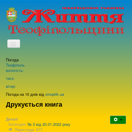
TPL_PROTOSTAR_TOGGLE_MENU
Погода
Головна
Теофіполь
вологість:
Архів випусків газети
тиск:
вітер:
Про нас
Погода на 10 днів від
sinoptik.ua
Друкується книга
Зворотній зв'язок
Деталі
Категорія:
№ 3 від 20.01.2022 року
Перегляди: 677