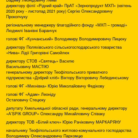
директору філії «Рідний край» ПрАТ «Зернопродукт МХП» (квітень
2020 року - листопад 2021 року) Сергію Олександровичу
Прокопчуку
регіональному менеджеру благодійного фонду «МХП – громаді»
Людмилі Іванівні Баранчук
голові ФГ «Кунчанський» Володимиру Володимировичу Пицюку
директору Поляхівського сільськогосподарського товариства
«Нива» Лідії Григорівні Самойлюк
директору СТОВ «Святець» Василю
Васильовичу МАСТІЮ
генеральному директору Теофіпольського приватного
підприємства «Добрий хліб» Віктору Вікторовичу Лебединському
голові ФГ «Михнівка» Юрію Миколайовичу Федікову
голові ФГ «Адам» Леоніду
Остаповичу Стецюку
депутату Хмельницької обласної ради, генеральному директору
«А’SРІК GRОUР» Олександру Михайловичу Співаку
директору ТОВ «Білий ключ» Юрію Рачіковичу МАРКАРЯНУ
начальнику Теофіпольського житлово-комунального господарства
Володимиру Олександровичу Пархомцю