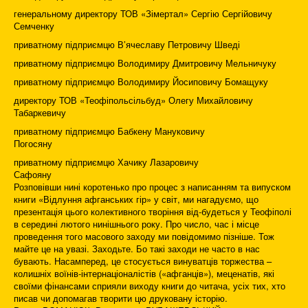
генеральному директору ТОВ «Зімертал» Сергію Сергійовичу
Семченку
приватному підприємцю В’ячеславу Петровичу Шведі
приватному підприємцю Володимиру Дмитровичу Мельничуку
приватному підприємцю Володимиру Йосиповичу Бомащуку
директору ТОВ «Теофіпольсільбуд» Олегу Михайловичу
Табаркевичу
приватному підприємцю Бабкену Мануковичу
Погосяну
приватному підприємцю Хачику Лазаровичу
Сафояну
Розповівши нині коротенько про процес з написанням та випуском
книги «Відлуння афганських гір» у світ, ми нагадуємо, що
презентація цього колективного творіння від-будеться у Теофіполі
в середині лютого нинішнього року. Про число, час і місце
проведення того масового заходу ми повідомимо пізніше. Тож
майте це на увазі. Заходьте. Бо такі заходи не часто в нас
бувають. Насамперед, це стосується винуватців торжества –
колишніх воїнів-інтернаціоналістів («афганців»), меценатів, які
своїми фінансами сприяли виходу книги до читача, усіх тих, хто
писав чи допомагав творити цю друковану історію.