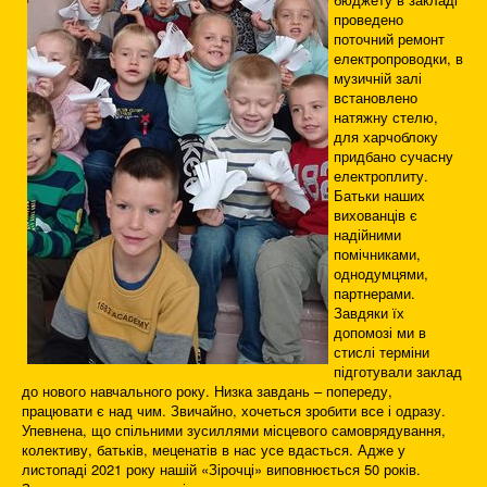
проведено
поточний ремонт
електропроводки, в
музичній залі
встановлено
натяжну стелю,
для харчоблоку
придбано сучасну
електроплиту.
Батьки наших
вихованців є
надійними
помічниками,
однодумцями,
партнерами.
Завдяки їх
допомозі ми в
стислі терміни
підготували заклад
до нового навчального року. Низка завдань – попереду,
працювати є над чим. Звичайно, хочеться зробити все і одразу.
Упевнена, що спільними зусиллями місцевого самоврядування,
колективу, батьків, меценатів в нас усе вдасться. Адже у
листопаді 2021 року нашій «Зірочці» виповнюється 50 років.