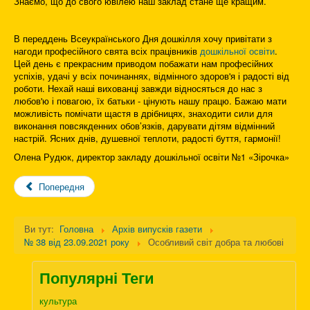
Знаємо, що до свого ювілею наш заклад стане ще кращим.
В переддень Всеукраїнського Дня дошкілля хочу привітати з
нагоди професійного свята всіх працівників
дошкільної освіти
.
Цей день є прекрасним приводом побажати нам професійних
успіхів, удачі у всіх починаннях, відмінного здоров'я і радості від
роботи. Нехай наші вихованці завжди відносяться до нас з
любов'ю і повагою, їх батьки - цінують нашу працю. Бажаю мати
можливість помічати щастя в дрібницях, знаходити сили для
виконання повсякденних обов’язків, дарувати дітям відмінний
настрій. Ясних днів, душевної теплоти, радості буття, гармонії!
Олена Рудюк, директор закладу дошкільної освіти №1 «Зірочка»
Попередня
Ви тут:
Головна
Архів випусків газети
№ 38 від 23.09.2021 року
Особливий світ добра та любові
Популярні Теги
культура