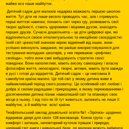
майже все наше майбутнє.
Дитячий садок для малюків недарма вважають першою школою
життя. Тут діти не лише весело проводять час, але і отримують
перші життєві навички, пізнають світ через гру, розвивають свої
творчі здібності, стають здоровими і міцними духом, знаходять
перших друзів. Сучасні дошкільнята – це діти цифрової ери, які
відрізняються своєю інтелектуальною та емоційною своєрідністю:
їхній світ цінностей значною мірою відмінний від інших, вони
успішно виконують завдання, які раніше використовувалися для
тестування молодших школярів, у них переважає «рефлекс
свободи», тобто вони самі вибудовують стратегію своєї
поведінки. Вони наполегливі, мають високу самооцінку і власну
філософію життя, непосидючі, творчі, активні, мають бути завжди
в русі і готові до відкриттів. Дитячий садок – це невтомна й
самобутня країна малечі. Це той світ у якому дитина живе в
найважливіший період свого розвитку. Це особливий світ любові і
добра зі своїми радощами і прикрощами, в якому переживаннями і
досягненнями дитина пізнає навколишній світ та опановує своє
місце в ньому. І від того як їй тут живеться, залежить не лише її
майбутнє, а й майбутнє всієї країни.
Теофіпольський заклад дошкільної освіти №1 «Зірочка» щоденно
відкриває двері для своїх 128 вихованців. Кожна група – це
комфорт і затишок, неповторний куточок іграшок і природи,
чарівний світ книги і навчальної бази, де малюки можуть вибирати