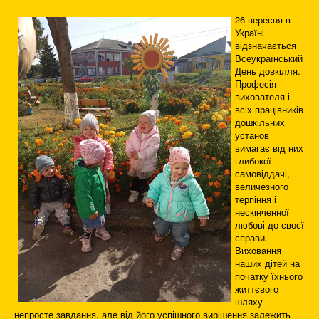
26 вересня в
Україні
відзначається
Всеукраїнський
День довкілля.
Професія
вихователя і
всіх працівників
дошкільних
установ
вимагає від них
глибокої
самовіддачі,
величезного
терпіння і
нескінченної
любові до своєї
справи.
Виховання
наших дітей на
початку їхнього
життєвого
шляху -
непросте завдання, але від його успішного вирішення залежить