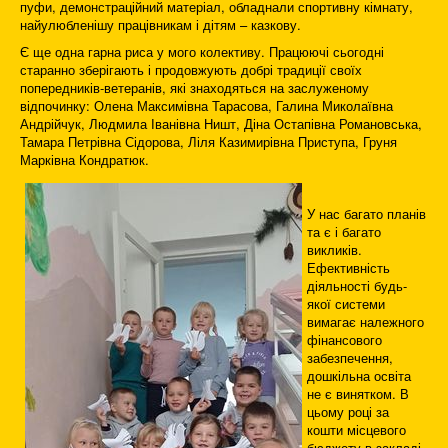
пуфи, демонстраційний матеріал, обладнали спортивну кімнату,
найулюбленішу працівникам і дітям – казкову.
Є ще одна гарна риса у мого колективу. Працюючі сьогодні
старанно зберігають і продовжують добрі традиції своїх
попередників-ветеранів, які знаходяться на заслуженому
відпочинку: Олена Максимівна Тарасова, Галина Миколаївна
Андрійчук, Людмила Іванівна Ништ, Діна Остапівна Романовська,
Тамара Петрівна Сідорова, Ліля Казимирівна Приступа, Груня
Марківна Кондратюк.
У нас багато планів
та є і багато
викликів.
Ефективність
діяльності будь-
якої системи
вимагає належного
фінансового
забезпечення,
дошкільна освіта
не є винятком. В
цьому році за
кошти місцевого
бюджету в закладі