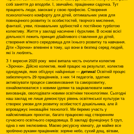
собі заняття до вподоби. І, звичайно, працівники садочка. Тут
працюють люди, закохані у свою професію. Створення
психологічного комфорту для дітей, оптимальних умов для
повноцінного розвитку їх особистостей, творчого мислення,
фантазії, уяви, пізнавальних здібностей є постійною турботою
колективу. Життя у закладі насичене і бурхливе. В основі всієї
діяльності лежить принцип дбайливого ставлення до дітей,
створення м'якого середовища для їхнього розвитку та навчання.
Діти «Зірочки» впевнені в тому, що вони в безпеці серед людей,
які їх люблять.
З 1 вересня 2020 року мені випала честь очолити колектив
«Зірочки». Дійсно колектив, який працює на результат, колектив
однодумців, яких об′єднує найцінніше —
дитина!
Освітній процес
забезпечують 29 працівників, з них 14 педагогів, здатних
активізувати процеси самовиховання та саморозвитку,
ознайомлюватися з новими ідеями та зацікавлювати ними
вихованців, оволодівати новими освітніми технологіями. Сьогодні
наш заклад не лише демонструє рівень освітянської культури та
створює умови для розвитку особистості дошкільника, але й
впроваджує інноваційні технології. Ми беремо участь у
найсміливіших проєктах, багато працюємо над створенням
сучасного освітнього середовища. В закладі функціонує 5 груп,
одна з них інклюзивна. Маємо ресурсну кімнату, де майже все
зроблено руками працівників: зоряне небо, сухий дощ, вігвам,