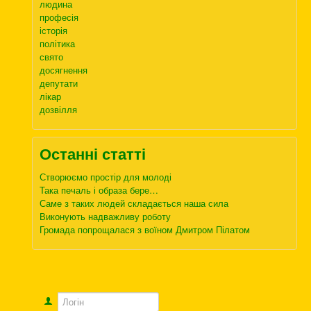
людина
професія
історія
політика
свято
досягнення
депутати
лікар
дозвілля
Останні статті
Створюємо простір для молоді
Така печаль і образа бере…
Саме з таких людей складається наша сила
Виконують надважливу роботу
Громада попрощалася з воїном Дмитром Пілатом
Логін