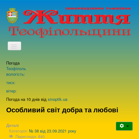
TPL_PROTOSTAR_TOGGLE_MENU
Погода
Головна
Теофіполь
вологість:
Архів випусків газети
тиск:
вітер:
Про нас
Погода на 10 днів від
sinoptik.ua
Особливий світ добра та любові
Зворотній зв'язок
Деталі
Категорія:
№ 38 від 23.09.2021 року
Перегляди: 840