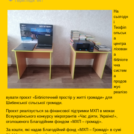
Перегляди: 641
На
сьогодн
і
Теофіп
ольськ
а
центра
лізован
а
бібліоте
чна
систем
а
продов
жує
реалізо
вувати проєкт «Бібліотечний простір у житті громади» для
Шибенської сільської громади.
Проєкт реалізується за фінансової підтримки МХП в межах
Всеукраїнського конкурсу мікрогрантів «Час діяти, Україно!»,
оголошеного Благодійним фондом «МХП – громаді».
За кошти, які надав Благодійний фонд «МХП – Громаді» в сумі