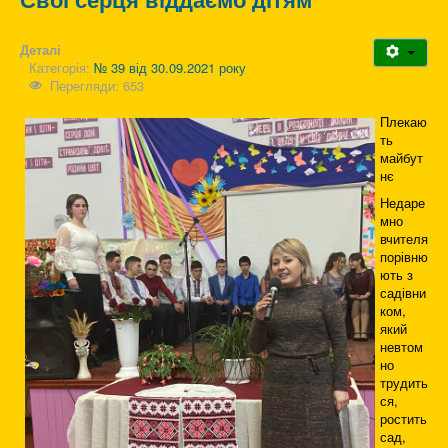
Деталі
Категорія:
№ 39 від 30.09.2021 року
Перегляди: 653
Плекаю
ть
майбут
нє
Недаре
мно
вчителя
порівню
ють з
садівни
ком,
який
невтом
но
трудить
ся,
ростить
сад,