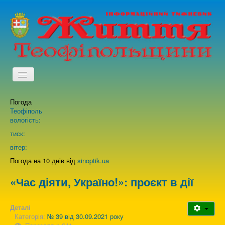
TPL_PROTOSTAR_TOGGLE_MENU
Погода
Головна
Теофіполь
вологість:
Архів випусків газети
тиск:
вітер:
Про нас
Погода на 10 днів від
sinoptik.ua
«Час діяти, Україно!»: проєкт в дії
Зворотній зв'язок
Деталі
Категорія:
№ 39 від 30.09.2021 року