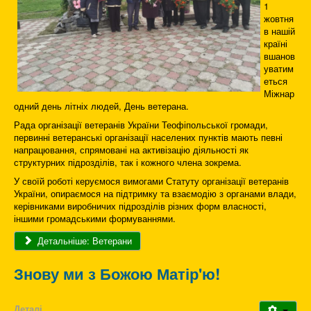
1
жовтня
в нашій
країні
вшанов
уватим
еться
Міжнар
одний день літніх людей, День ветерана.
Рада організації ветеранів України Теофіпольської громади,
первинні ветеранські організації населених пунктів мають певні
напрацювання, спрямовані на активізацію діяльності як
структурних підрозділів, так і кожного члена зокрема.
У своїй роботі керуємося вимогами Статуту організації ветеранів
України, опираємося на підтримку та взаємодію з органами влади,
керівниками виробничих підрозділів різних форм власності,
іншими громадськими формуваннями.
Детальніше: Ветерани
Знову ми з Божою Матір'ю!
Деталі