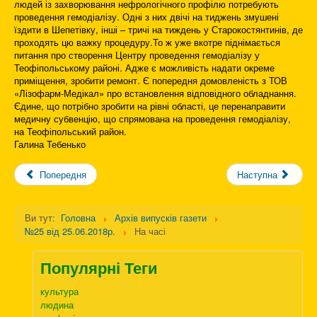
людей із захворювання нефрологічного профілю потребують
проведення гемодіалізу. Одні з них двічі на тиджень змушені
їздити в Шепетівку, інші – тричі на тиждень у Старокостянтинів, де
проходять цю важку процедуру.То ж уже вкотре піднімається
питання про створення Центру проведення гемодіалізу у
Теофіпольському районі. Адже є можливість надати окреме
приміщення, зробити ремонт. Є попередня домовленість з ТОВ
«Лізофарм-Медікал» про встановлення відповідного обладнання.
Єдине, що потрібно зробити на рівні області, це перенаправити
медичну субвенцію, що спрямована на проведення гемодіалізу,
на Теофіпольський район.
Галина Тебенько
Попередня
Наступна
Ви тут:
Головна
Архів випусків газети
№25 від 25.06.2018р.
На часі
Популярні Теги
культура
людина