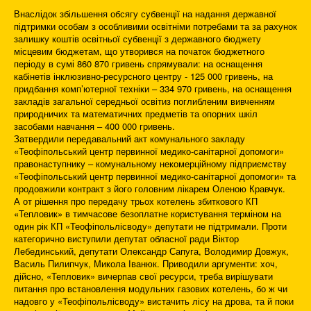
Внаслідок збільшення обсягу субвенції на надання державної
підтримки особам з особливими освітніми потребами та за рахунок
залишку коштів освітньої субвенції з державного бюджету
місцевим бюджетам, що утворився на початок бюджетного
періоду в сумі 860 870 гривень спрямували: на оснащення
кабінетів інклюзивно-ресурсного центру - 125 000 гривень, на
придбання комп’ютерної техніки – 334 970 гривень, на оснащення
закладів загальної середньої освітиз поглибленим вивченням
природничих та математичних предметів та опорних шкіл
засобами навчання – 400 000 гривень.
Затвердили передавальний акт комунального закладу
«Теофіпольський центр первинної медико-санітарної допомоги»
правонаступнику – комунальному некомерційному підприємству
«Теофіпольський центр первинної медико-санітарної допомоги» та
продовжили контракт з його головним лікарем Оленою Кравчук.
А от рішення про передачу трьох котелень збиткового КП
«Тепловик» в тимчасове безоплатне користування терміном на
один рік КП «Теофіпольлісводу» депутати не підтримали. Проти
категорично виступили депутат обласної ради Віктор
Лебединський, депутати Олександр Сапуга, Володимир Довжук,
Василь Пилипчук, Микола Іванюк. Приводили аргументи: хоч,
дійсно, «Тепловик» вичерпав свої ресурси, треба вирішувати
питання про встановлення модульних газових котелень, бо ж чи
надовго у «Теофіпольлісводу» вистачить лісу на дрова, та й поки