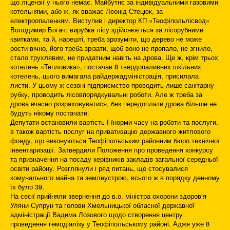
що ліцензії у нього немає. Майбутнє за індивідуальними газовими
котельнями, або ж, як вважає Леонід Стецюк, за
електроопаленням. Виступив і директор КП «Теофіпольлісвод»
Володимир Богач: вирубка лісу здійснюється за лісорубними
квитками, та й, нарешті, треба зрозуміти, що дерево не може
рости вічно, його треба зрізати, щоб воно не пропало, не згнило,
стало трухлявим, не придатним навіть на дрова. Ще ж, крім трьох
котелень «Тепловика», постачав 8 твердопаливних шкільних
котелень, цього вимагала райдержадміністрація, присилала
листи. У цьому ж сезоні підприємство проводить лише санітарну
рубку, проводить лісовпорядкувальні роботи. Але ж треба за
дрова вчасно розраховуватися, без передоплати дрова більше не
будуть нікому постачати.
Депутати встановили вартість І-їнорми часу на роботи та послуги,
в також вартість послуг на приватизацію державного житлового
фонду, що виконуються Теофіпольським районним бюро технічної
інвентаризації. Затвердили Положення про проведення конкурсу
та призначення на посаду керівників закладів загальної середньої
освіти району. Розглянули і ряд питань, що стосувалися
комунального майна та землеустрою, всього ж в порядку денному
їх було 39.
На сесії прийняли звернення до в.о. міністра охорони здоров’я
Уляни Супрун та голови Хмельницької обласної державної
адміністрації Вадима Лозового щодо створення центру
проведення гемодіалізу у Теофіпольському районі. Адже уже 8