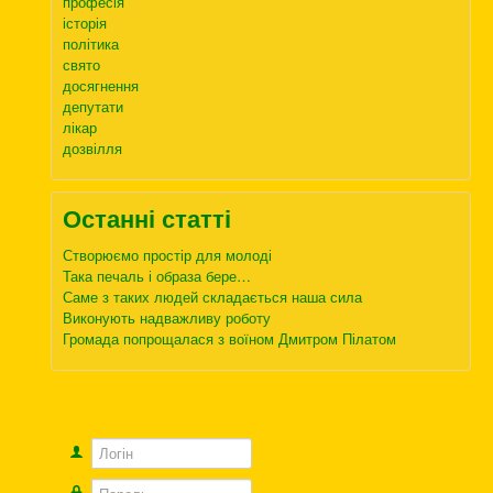
професія
історія
політика
свято
досягнення
депутати
лікар
дозвілля
Останні статті
Створюємо простір для молоді
Така печаль і образа бере…
Саме з таких людей складається наша сила
Виконують надважливу роботу
Громада попрощалася з воїном Дмитром Пілатом
Логін
Пароль