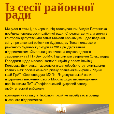
Із сесії районної
ради
Минулої п’ятниці, 15 червня, під головуванням Андрія Петринюка
пройшла чергова сесія районної ради. Спочатку депутати зняли з
контролю депутатський запит Миколи Корнійчука щодо надання
звіту про виконані роботи по будівництву Теофіпольського
районного будинку культури за 2017 рік Державним
підприємством «Хмельницька обласна служба єдиного
замовника» та ПП «Вектор-М». Підтримали звернення Олександра
Голодриги щодо масової загибелі бджіл у селах Ільківці,
Колісець, Дмитрівка, Гаврилівка після обробки отрутохімікатами
крайніх меж посівів озимого ріпаку працівниками філії «Рідний
край ПрАТ «Зернопродукт МХП». Як депутатський запит,
підтримали звернення Сергія Мороза щодо перешкоджання
працівниками ПАТ «Теофіпольський цукровий завод»
любительській риболовлі
громадян на ставку у Теофіполі, який не перебуває в оренді
вказаного підприємства.