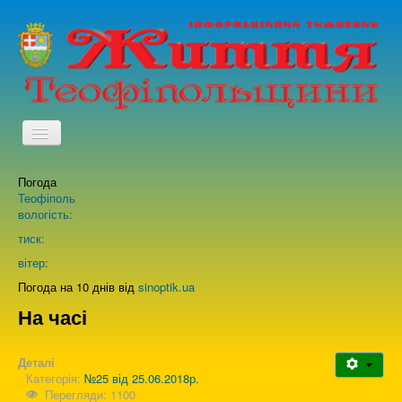
TPL_PROTOSTAR_TOGGLE_MENU
Погода
Головна
Теофіполь
вологість:
Архів випусків газети
тиск:
вітер:
Про нас
Погода на 10 днів від
sinoptik.ua
На часі
Зворотній зв'язок
Деталі
Категорія:
№25 від 25.06.2018р.
Перегляди: 1100