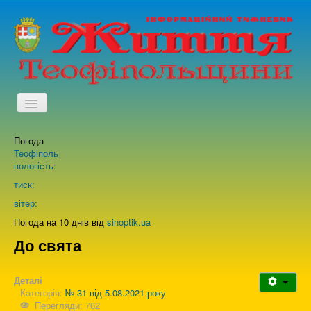
TPL_PROTOSTAR_TOGGLE_MENU
Погода
Головна
Теофіполь
вологість:
Архів випусків газети
тиск:
вітер:
Про нас
Погода на 10 днів від
sinoptik.ua
До свята
Зворотній зв'язок
Деталі
Категорія:
№ 31 від 5.08.2021 року
Перегляди: 762