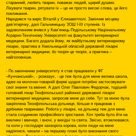
старанний, любить тварин, поважає людей, щирий душею.
Лікувати тварин, рятувати їх – це не просто високі слова, це його
покликання.
Народився та виріс Віталій у Єлизаветполі. Закінчив місцеву
дев’ятирічку, далі Гальчинецьку ЗОШ І-ІІІ ступенів. Із
задоволенням вчився у Кам’янець-Подільському Національному
Аграрно-Технічному Університеті на факультеті ветеринарної
медицини. Багато додала йому, як майбутньому ветеринарному
лікарю, практика в Хмельницькій обласній державній лікарні
ветеринарної медицини, бо теорія це теорія, а практика –
найголовніше.
- По закінченню університету я став працювати у ФГ
«Кунчанський», - розказує, - це теж була для мене велика школа,
адже на молочно-товарній фермі щодня потрібно застосовувати
свої знання та вміння. А далі Олег Павлович Федорчак, тодішній
головний лікар Теофіпольської районної державної лікарні
ветеринарної медицини, запросив мене до себе. Тут за мною була
закріплена Теоофіпольська дільниця, більше я працював з
дрібними тваринами. Робота у лікарні, на дільниці теж для мене
стала сходинкою професійного зростання. Хоч треба було йти на
виклики і ввечері, і вночі, у вихідні та свята. Звісно, втомлювався,
та коли у господаря захворіла корова, коли люди на мене
надіялися, чекали – на першому плані було виконання свого