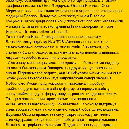
обов’язку. Важливим для мене було те, що працював з такими
професіоналами, як Олег Федорчак, Оксана Рахміль, Олег
Мережинський, з начальником районного управління ветеринарної
медицини Павлом Шевчуком, його заступником Віталієм
Грициком. Також добрі слова хочу промовити про моїх наставників
– лікарів Єлизаветпільської дільниці Івана Склярова та Ігоря
Яцишина, Віталія Лебедя з Базалії.
Уже третій рік Віталій працює ветеринарним лікарем у
Базалійському відділку № 4 ТОВ «Україна-2001», тобто на
свинокомплексі потужністю 10 тисяч голів. Зізнається, що
спочатку було страшно, як встигнути вчасно поробити прививки,
лікувати хвороби, взагалі, як справитися.
- Але знову мені пощастило, - продовжує, - бо колектив відділку
на чолі з Олександром Гончарем тут дружний, це колективна
праця. Підприємство закрите, аби мінімізувати ризики виникнення
інфекційних захворювань, тут запроваджені суворі заходи з
біобезпеки. Умови праці комфортні, приходиш на роботу,
приймаєш душ, одягаєш робочу форму, завершуєш роботу –
знову приймаєш душ, форму перуть, ранком ти одягаєш чисту.
Так що я задоволений, просто хочеться працювати.
Живе Віталій Глаговський у Єлизаветполі. В усьому підтримує
сина, гордиться ним та його сім’єю мама Любов Олександрівна.
Дружина Оксана працює нянею у Гаврилівському дитячому
садочку, разом піклуються про своїх діточок – першокласницю
Віталіну та трирічного Максима. Трудиться господар і вдома –