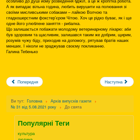
особливо до душі йому розведення бджіл, а це ж кропітка робота.
А як випадає вільна година, любить вирушити на полювання зі
своїми мисливськими собаками – лайкою Волчою та
гладкошерстним фокстер’єром Чітою. Хоч це рідко буває, як і ще
одне його улюблене заняття - рибалка.
Що залишається побажати молодому ветеринарному лікарю: аби
був здоровим та щасливим, залишався таким же добрим, щирим,
розумів чужу біду, приходив на допомогу, рятував братів наших
менших. І ніколи не зраджував своєму покликанню.
Галина Тебенько
Попередня
Наступна
Ви тут:
Головна
Архів випусків газети
№ 31 від 5.08.2021 року
До свята
Популярні Теги
культура
людина