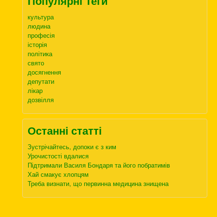
Популярні Теги
культура
людина
професія
історія
політика
свято
досягнення
депутати
лікар
дозвілля
Останні статті
Зустрічайтесь, допоки є з ким
Урочистості вдалися
Підтримали Василя Бондаря та його побратимів
Хай смакує хлопцям
Треба визнати, що первинна медицина знищена