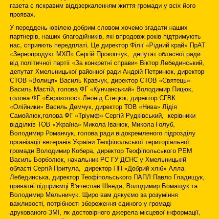
газета є яскравим віддзеркаленням життя громади у всіх його
проявах.
У переддень ювілею добрим словом хочемо згадати наших
партнерів, наших благодійників, які впродовж років підтримують
нас, сприяють передплаті. Це директор Філії «Рідний край» ПрАТ
«Зернопродукт МХП» Сергій Прокопчук, депутат обласної ради
від політичної партії «За конкретні справи» Віктор Лебединський,
депутат Хмельницької районної ради Андрій Петринюк, директор
СТОВ «Волиця» Василь Кравчук, директор СТОВ «Святець»
Василь Мастій, голова ФГ «Кунчанський» Володимир Пицюк,
голова ФГ «Євроколос» Леонід Стецюк, директор СГВК
«Олійники» Василь Демчук, директор ТОВ «Нива» Лідія
Самойлюк,голова ФГ «Тріумф» Сергій Рудківський, керівники
відділків ТОВ «Україна» Микола Іванюк, Микола Голуб,
Володимир Романчук, голова ради відокремленого підрозділу
організації ветеранів України Теофіпольської територіальної
громади Володимир Кобера, директор Теофіпольського РЕМ
Василь Борболюк, начальник РС ГУ ДСНС у Хмельницькій
області Сергій Притула, директор ПП «Добрий хліб» Алла
Лебединська, директор Теофіпольського ПАПЛ Павло Гладищук,
приватні підприємці В'ячеслав Шведа, Володимир Бомащук та
Володимир Мельничук. Щиро вам дякуємо за розуміння
важливості, потрібності збереження єдиного у громаді
друкованого ЗМІ, як достовірного джерела місцевої інформації,