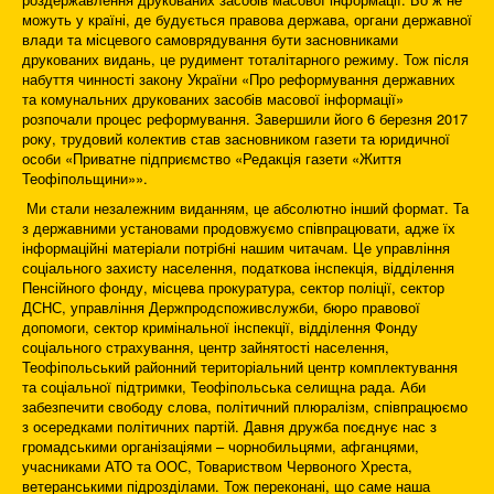
можуть у країні, де будується правова держава, органи державної
влади та місцевого самоврядування бути засновниками
друкованих видань, це рудимент тоталітарного режиму. Тож після
набуття чинності закону України «Про реформування державних
та комунальних друкованих засобів масової інформації»
розпочали процес реформування. Завершили його 6 березня 2017
року, трудовий колектив став засновником газети та юридичної
особи «Приватне підприємство «Редакція газети «Життя
Теофіпольщини»».
Ми стали незалежним виданням, це абсолютно інший формат. Та
з державними установами продовжуємо співпрацювати, адже їх
інформаційні матеріали потрібні нашим читачам. Це управління
соціального захисту населення, податкова інспекція, відділення
Пенсійного фонду, місцева прокуратура, сектор поліції, сектор
ДСНС, управління Держпродспоживслужби, бюро правової
допомоги, сектор кримінальної інспекції, відділення Фонду
соціального страхування, центр зайнятості населення,
Теофіпольський районний територіальний центр комплектування
та соціальної підтримки, Теофіпольська селищна рада. Аби
забезпечити свободу слова, політичний плюралізм, співпрацюємо
з осередками політичних партій. Давня дружба поєднує нас з
громадськими організаціями – чорнобильцями, афганцями,
учасниками АТО та ООС, Товариством Червоного Хреста,
ветеранськими підрозділами. Тож переконані, що саме наша