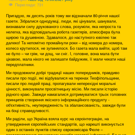
Перегляди: 731
Пригадую, як десять років тому ми відзначали 80-річчя нашої
газети. Зібралися однодумці, люди, які цінували, шанували,
визнавали силу друкованого слова, розуміли, яка непроста та
нелегка, яка відповідальна робота газетярів, атмосфера була
щирою та душевною. Здавалося, до наступного ювілею так
далеко! Та непомітно промайнули роки – від номера до номера,
колесо крутилося, не зупинялося. Бо газета мала вийти, щоб там
не було – чи грім, чи дощ, чи сніг. І, головне, вона мала бути
цікавою, мала нікого не залишати байдужим, її мали чекати наші
передплатники.
Ми продовжили добрі традиції наших попередників, правдиво
писали про події, які відбувалися на теренах Теофіпольщини,
писали про людей праці, пропагували неперехідні моральні
цінності, виконували просвітницьку місію. Ми писали історію
рідного краю. Завжди намагалися дотримуватися трьох головних
принципів створення якісного інформаційного продукту -
об'єктивність, неупередженість та збалансованість, завжди були
на боці справедливості.
Ми раділи, що Україна взяла курс на євроінтеграцію, на
утвердження європейських стандартів, що нарешті виконується
один з останніх пунктів списку єврокомісара Фюле –
роздержавлення друкованих засобів масової інформації. Бо ж не