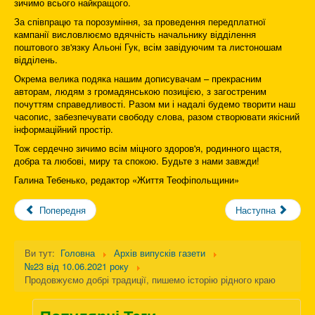
зичимо всього найкращого.
За співпрацю та порозуміння, за проведення передплатної
кампанії висловлюємо вдячність начальнику відділення
поштового зв'язку Альоні Гук, всім завідуючим та листоношам
відділень.
Окрема велика подяка нашим дописувачам – прекрасним
авторам, людям з громадянською позицією, з загостреним
почуттям справедливості. Разом ми і надалі будемо творити наш
часопис, забезпечувати свободу слова, разом створювати якісний
інформаційний простір.
Тож сердечно зичимо всім міцного здоров'я, родинного щастя,
добра та любові, миру та спокою. Будьте з нами завжди!
Галина Тебенько, редактор «Життя Теофіпольщини»
Попередня
Наступна
Ви тут:
Головна
Архів випусків газети
№23 від 10.06.2021 року
Продовжуємо добрі традиції, пишемо історію рідного краю