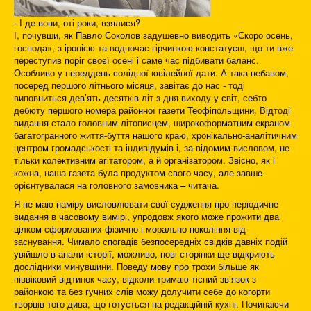
- І де вони, оті роки, взялися?
І, почувши, як Павло Соколов задушевно виводить «Скоро осень,
господа», з іронією та водночас гірчинкою констатуєш, що ти вже
переступив поріг своєї осені і саме час підбивати баланс.
Особливо у переддень солідної ювілейної дати. А така небавом,
посеред першого літнього місяця, завітає до нас - тоді
виповниться дев’ять десятків літ з дня виходу у світ, себто
дебюту першого номера районної газети Теофіпольщини. Відтоді
видання стало головним літописцем, широкоформатним екраном
багатогранного життя-буття нашого краю, хронікально-аналітичним
центром громадськості та індивідумів і, за відомим висловом, не
тільки колективним агітатором, а й організатором. Звісно, як і
кожна, наша газета була продуктом свого часу, але завше
орієнтувалася на головного замовника – читача.
Я не маю наміру висловлювати свої судження про періодичне
видання в часовому вимірі, упродовж якого може прожити два
цілком сформованих фізично і морально покоління від
заснування. Чимало спогадів безпосередніх свідків давніх подій
увійшло в анали історії, можливо, нові сторінки ще відкриють
дослідники минувшини. Поведу мову про трохи більше як
піввіковий відтинок часу, відколи тримаю тісний зв’язок з
районкою та без гучних слів можу долучити себе до когорти
творців того дива, що готується на редакційній кухні. Починаючи