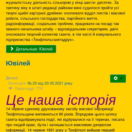
журналістську діяльність сількором у кінці шести- десятих. За
третину віку в штаті редакції районки мені судилося пройти усі
творчі щаблі кар’єрної драбини: очолювати відділ листів і масової
роботи, сільського господарства, партійного життя,
радіоінформації, соціальних проблем, працювати на посаді так
званого начальника штабу – відповідальним секретарем, двічі
очолювати творчий колектив газети, в тім числі й комунального
підприємства «Теофіпольгазетадрук».
Детальніше: Ювілей
Ювілей
Деталі
Категорія:
№ 20 від 20.05.2021 року
Перегляди: 779
Це наша історія
14 червня єдиному друкованому засобу масової інформації
Теофіпольщини виповниться 90 років. Впродовж цього шляху
газета відображувала події, які відбувалися на її теренах, писала
про людей краю, була і залишається важливим джерелом
інформації. 14 червня 1931 року у Теофіполі вийшов перший