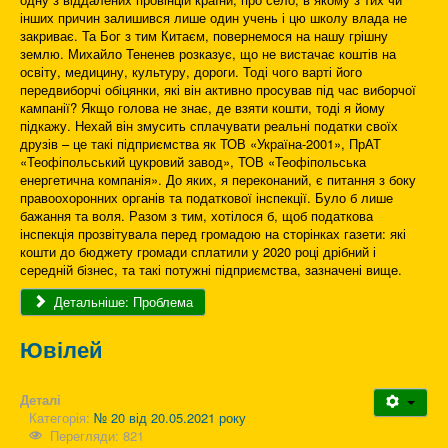
інших причин залишився лише один учень і цю школу влада не
закриває. Та Бог з тим Китаєм, повернемося на нашу грішну
землю. Михайло Тененев розказує, що не вистачає коштів на
освіту, медицину, культуру, дороги. Тоді чого варті його
передвиборчі обіцянки, які він активно просував під час виборчої
кампанії? Якщо голова не знає, де взяти кошти, тоді я йому
підкажу. Нехай він змусить сплачувати реальні податки своїх
друзів – це такі підприємства як ТОВ «Україна-2001», ПрАТ
«Теофіпольський цукровий завод», ТОВ «Теофіпольська
енергетична компанія». До яких, я переконаний, є питання з боку
правоохоронних органів та податкової інспекції. Було б лише
бажання та воля. Разом з тим, хотілося б, щоб податкова
інспекція прозвітувала перед громадою на сторінках газети: які
кошти до бюджету громади сплатили у 2020 році дрібний і
середній бізнес, та такі потужні підприємства, зазначені вище.
Детальніше: Проблема
Ювілей
Деталі
Категорія:
№ 20 від 20.05.2021 року
Перегляди: 821