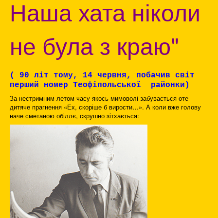
Наша хата ніколи
не була з краю"
( 90 літ тому, 14 червня, побачив світ
перший номер Теофіпольської районки)
За нестримним летом часу якось мимоволі забувається оте
дитяче прагнення «Ех, скоріше б вирости…». А коли вже голову
наче сметаною обіллє, скрушно зітхається: