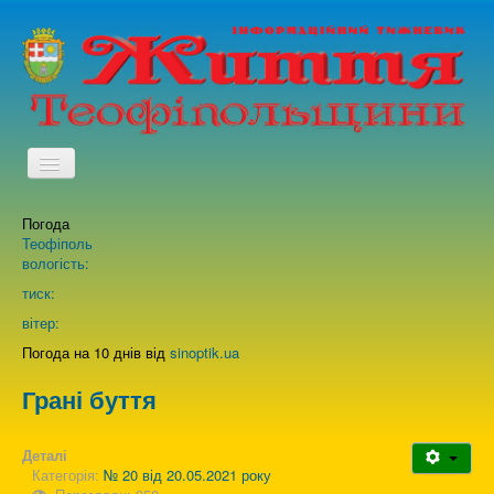
TPL_PROTOSTAR_TOGGLE_MENU
Погода
Головна
Теофіполь
вологість:
Архів випусків газети
тиск:
вітер:
Про нас
Погода на 10 днів від
sinoptik.ua
Грані буття
Зворотній зв'язок
Деталі
Категорія:
№ 20 від 20.05.2021 року