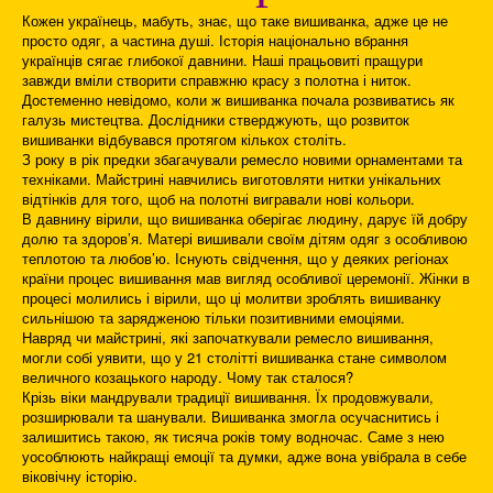
Кожен українець, мабуть, знає, що таке вишиванка, адже це не
просто одяг, а частина душі. Історія національно вбрання
українців сягає глибокої давнини. Наші працьовиті пращури
завжди вміли створити справжню красу з полотна і ниток.
Достеменно невідомо, коли ж вишиванка почала розвиватись як
галузь мистецтва. Дослідники стверджують, що розвиток
вишиванки відбувався протягом кількох століть.
З року в рік предки збагачували ремесло новими орнаментами та
техніками. Майстрині навчились виготовляти нитки унікальних
відтінків для того, щоб на полотні вигравали нові кольори.
В давнину вірили, що вишиванка оберігає людину, дарує їй добру
долю та здоров’я. Матері вишивали своїм дітям одяг з особливою
теплотою та любов’ю. Існують свідчення, що у деяких регіонах
країни процес вишивання мав вигляд особливої церемонії. Жінки в
процесі молились і вірили, що ці молитви зроблять вишиванку
сильнішою та зарядженою тільки позитивними емоціями.
Навряд чи майстрині, які започаткували ремесло вишивання,
могли собі уявити, що у 21 столітті вишиванка стане символом
величного козацького народу. Чому так сталося?
Крізь віки мандрували традиції вишивання. Їх продовжували,
розширювали та шанували. Вишиванка змогла осучаснитись і
залишитись такою, як тисяча років тому водночас. Саме з нею
уособлюють найкращі емоції та думки, адже вона увібрала в себе
віковічну історію.