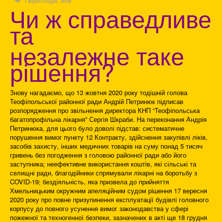
Перегляди: 958
Чи ж справедливе
та
незалежне таке
рішення?
Знову нагадаємо, що 13 жовтня 2020 року тодішній голова
Теофіпольської районної ради Андрій Петринюк підписав
розпорядження про звільнення директора КНП “Теофіпольська
багатопрофільна лікарня” Сергія Шкраби. На переконання Андрія
Петринюка, для цього було доволі підстав: систематичне
порушення вимог пункту 12 Контракту, здійснення закупівлі ліків,
засобів захисту, інших медичних товарів на суму понад 5 тисяч
гривень без погодження з головою районної ради або його
заступника; неефективне використання коштів, які сільські та
селищні ради, благодійники спрямували лікарні на боротьбу з
COVID-19; бездіяльність, яка призвела до прийняття
Хмельницьким окружним апеляційним судом рішення 17 вересня
2020 року про повне призупинення експлуатації будівлі головного
корпусу до повного усунення вимог законодавства у сфері
пожежної та техногенної безпеки, зазначених в акті ще 18 грудня