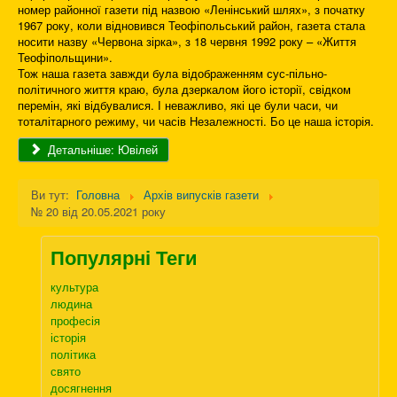
номер районної газети під назвою «Ленінський шлях», з початку
1967 року, коли відновився Теофіпольський район, газета стала
носити назву «Червона зірка», з 18 червня 1992 року – «Життя
Теофіпольщини».
Тож наша газета завжди була відображенням сус-пільно-
політичного життя краю, була дзеркалом його історії, свідком
перемін, які відбувалися. І неважливо, які це були часи, чи
тоталітарного режиму, чи часів Незалежності. Бо це наша історія.
Детальніше: Ювілей
Ви тут:
Головна
Архів випусків газети
№ 20 від 20.05.2021 року
Популярні Теги
культура
людина
професія
історія
політика
свято
досягнення