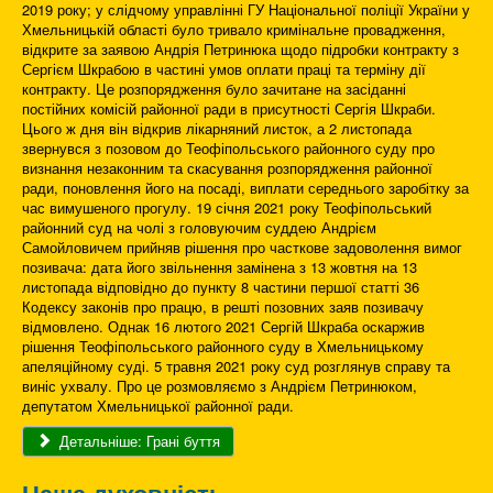
2019 року; у слідчому управлінні ГУ Національної поліції України у
Хмельницькій області було тривало кримінальне провадження,
відкрите за заявою Андрія Петринюка щодо підробки контракту з
Сергієм Шкрабою в частині умов оплати праці та терміну дії
контракту. Це розпорядження було зачитане на засіданні
постійних комісій районної ради в присутності Сергія Шкраби.
Цього ж дня він відкрив лікарняний листок, а 2 листопада
звернувся з позовом до Теофіпольського районного суду про
визнання незаконним та скасування розпорядження районної
ради, поновлення його на посаді, виплати середнього заробітку за
час вимушеного прогулу. 19 січня 2021 року Теофіпольський
районний суд на чолі з головуючим суддею Андрієм
Самойловичем прийняв рішення про часткове задоволення вимог
позивача: дата його звільнення замінена з 13 жовтня на 13
листопада відповідно до пункту 8 частини першої статті 36
Кодексу законів про працю, в решті позовних заяв позивачу
відмовлено. Однак 16 лютого 2021 Сергій Шкраба оскаржив
рішення Теофіпольського районного суду в Хмельницькому
апеляційному суді. 5 травня 2021 року суд розглянув справу та
виніс ухвалу. Про це розмовляємо з Андрієм Петринюком,
депутатом Хмельницької районної ради.
Детальніше: Грані буття