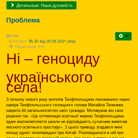
Детальніше: Наша духовність
Проблема
Деталі
Категорія:
№ 20 від 20.05.2021 року
Перегляди: 918
Ні – геноциду
українського
села!
З початку нового року жителів Теофіпольщини лихоманило через
наміри Теофіпольського селищного голови Михайла Тененева
закрити 20 загальноосвітніх шкіл громади. Мотивував він своє
рішення так: «Це оптимізація освітньої мережі Теофіпольщини,
адже малокомплектні школи не відповідають сучасним вимогам
якісного освітнього простору». З цього приводу згадався мені
епізод однієї телепередачі про Китай. Розповідалося в ній про
одну з віддалених провінцій країни, про село, в якому з тих чи