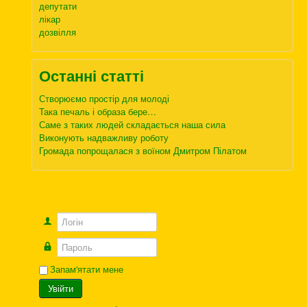
депутати
лікар
дозвілля
Останні статті
Створюємо простір для молоді
Така печаль і образа бере…
Саме з таких людей складається наша сила
Виконують надважливу роботу
Громада попрощалася з воїном Дмитром Пілатом
Логін
Пароль
Запам'ятати мене
Увійти