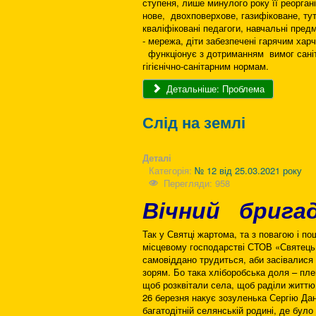
ступеня, лише минулого року її реорган
нове, двохповерхове, газифіковане, ту
кваліфіковані педагоги, навчальні пред
- мережа, діти забезпечені гарячим хар
функціонує з дотриманням вимог саніта
гігієнічно-санітарним нормам.
Детальніше: Проблема
Слід на землі
Деталі
Категорія:
№ 12 від 25.03.2021 року
Перегляди: 958
Вічний брига
Так у Святці жартома, та з повагою і 
місцевому господарстві СТОВ «Святець»
самовіддано трудиться, аби засівалися
зорям. Бо така хліборобська доля – пле
щоб розквітали села, щоб раділи житт
26 березня накує зозуленька Сергію Дан
багатодітній селянській родині, де було