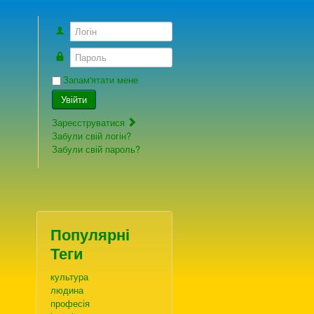
Логін
Пароль
Запам'ятати мене
Увійти
Зареєструватися
Забули свій логін?
Забули свій пароль?
Популярні
Теги
культура
людина
професія