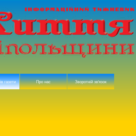
ів газети
Про нас
Зворотній зв'язок