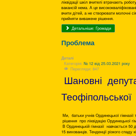
ліквідації шкіл вчителі втрачають робо
вакансій нема. А це висококваліфікован
вчити дітей, а не створювати молочні с
прийняти виважене рішення.
Детальніше: Громади
Проблема
Деталі
Категорія:
№ 12 від 25.03.2021 року
Перегляди: 847
Шановні депу
Теофіпольської
Ми, батьки учнів Ординецької гімназії 
рішення про ліквідацію Ординецької гі
В Ординецькій гімназії навчається 50 д
15 вихованців. Тенденції різкого спаду к