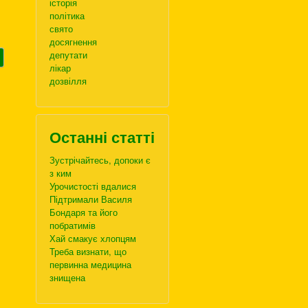
історія
політика
свято
досягнення
депутати
лікар
дозвілля
Останні статті
Зустрічайтесь, допоки є
з ким
Урочистості вдалися
Підтримали Василя
Бондаря та його
побратимів
Хай смакує хлопцям
Треба визнати, що
первинна медицина
знищена