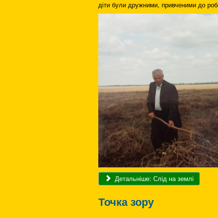
діти були дружними, привченими до роб
Детальніше: Слід на землі
Точка зору