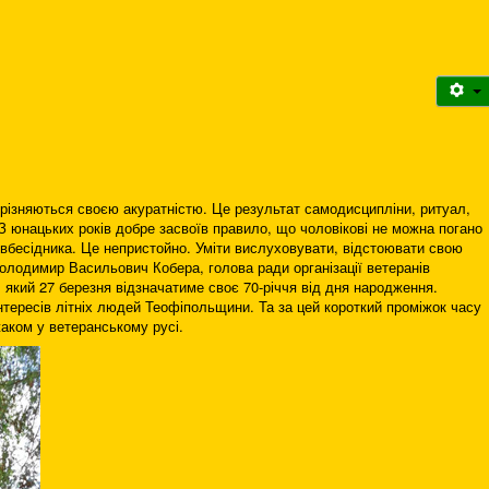
 вирізняються своєю акуратністю. Це результат самодисципліни, ритуал,
. З юнацьких років добре засвоїв правило, що чоловікові не можна погано
івбесідника. Це непристойно. Уміти вислуховувати, відстоювати свою
Володимир Васильович Кобера, голова ради організації ветеранів
 який 27 березня відзначатиме своє 70-річчя від дня народження.
 інтересів літніх людей Теофіпольщини. Та за цей короткий проміжок часу
аком у ветеранському русі.