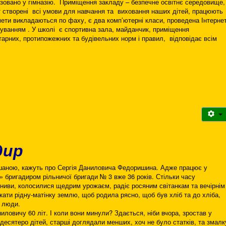
ізовано у гімназію. Приміщення закладу – безпечне освітнє середовище,
т створені всі умови для навчання та виховання наших дітей, працюють
мети викладаються по фаху, є два комп’ютерні класи, проведена Інтерне
чуванням . У школі є спортивна зала, майданчик, приміщення
рних, протипожежних та будівельних норм і правил, відповідає всім
дир
пошаною, кажуть про Сергія Даниловича Федоришина. Адже працює у
 бригадиром рільничої бригади № 3 вже 36 років. Стільки часу
 ниви, колосилися щедрим урожаєм, радіє росяним світанкам та вечірнім
кати рідну-матінку землю, щоб родила рясно, щоб був хліб та до хліба,
ю люди.
иловичу 60 літ. І коли вони минули? Здається, ніби вчора, зростав у
 десятеро дітей, старші доглядали менших, хоч не було статків, та змалк