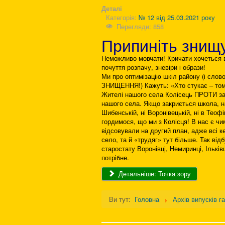
Деталі
Категорія:
№ 12 від 25.03.2021 року
Перегляди: 858
Припиніть знищ
Неможливо мовчати! Кричати хочеться в
почуття розпачу, зневіри і образи!
Ми про оптимізацію шкіл району (і слово
ЗНИЩЕННЯ!) Кажуть: «Хто стукає – том
Жителі нашого села Колісець ПРОТИ зак
нашого села. Якщо закриється школа, наш
Шибенській, ні Воронівецькій, ні в Теофі
гордимося, що ми з Колісця! В нас є ч
відсовували на другий план, адже всі ке
село, та й «трудяг» тут більше. Так від
старостату Воронівці, Немиринці, Ільків
потрібне.
Детальніше: Точка зору
Ви тут:
Головна
Архів випусків г