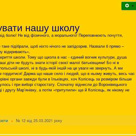
увати нашу школу
ід болю! Не від фізичного, а морального! Переповнюють почуття,
 таке підібрали, щоб ніхто нічого не запідозрив. Назвали б прямо –
у відкривають».
риття школи. Тому що щкола в нас - єдиний вогник культури, душа
і діти не будуть знати історії своєї малої батьківщини! Бо ні в
польській школі, ні в будь-якій іншій на це уваги не звернуть. А ми
им гордитися! Дарма що наше село і людей, що в ньому живуть, весь час
рівні органи завжди були в Ільківцях, хоч Колісець за розміром більше
булось і при виборі старостату. Спочатку віднесли до Воронівецького
ці і другу Мар’янівку, а потім «притулили» ще й Колісець, як нікому не
азети
№ 12 від 25.03.2021 року