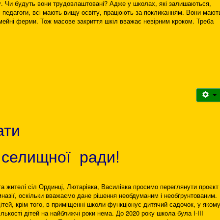
ту. Чи будуть вони трудовлаштовані? Адже у школах, які залишаються,
і педагоги, всі мають вищу освіту, працюють за покликанням. Вони мают
імейні ферми. Тож масове закриття шкіл вважає невірним кроком. Треба
тати
 селищної ради!
та жителі сіл Ординці, Лютарівка, Василівка просимо переглянути проєкт
мназії, оскільки вважаємо дане рішення необдуманим і необґрунтованим.
ітей, крім того, в приміщенні школи функціонує дитячий садочок, у яком
ількості дітей на найближчі роки нема. До 2020 року школа була І-ІІІ