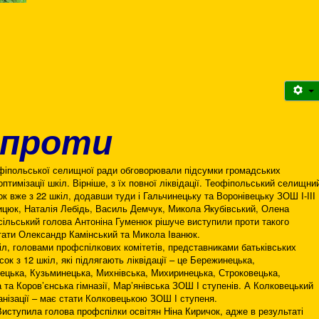
 проти
офіпольської селищної ради обговорювали підсумки громадських
оптимізації шкіл. Вірніше, з їх повної ліквідації. Теофіпольський селищни
 вже з 22 шкіл, додавши туди і Гальчинецьку та Воронівецьку ЗОШ І-ІІІ
ицюк, Наталія Лебідь, Василь Демчук, Микола Якубівський, Олена
сільський голова Антоніна Гуменюк рішуче виступили проти такого
тати Олександр Камінський та Микола Іванюк.
іл, головами профспілкових комітетів, представниками батьківських
ок з 12 шкіл, які підлягають ліквідації – це Бережинецька,
сецька, Кузьминецька, Михнівська, Михиринецька, Строковецька,
 та Коров’єнська гімназії, Мар’янівська ЗОШ І ступенів. А Колковецький
нізації – має стати Колковецькою ЗОШ І ступеня.
иступила голова профспілки освітян Ніна Киричок, адже в результаті