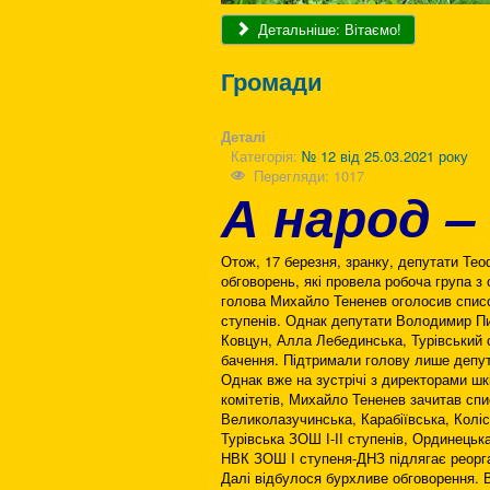
Детальніше: Вітаємо!
Громади
Деталі
Категорія:
№ 12 від 25.03.2021 року
Перегляди: 1017
А народ –
Отож, 17 березня, зранку, депутати Те
обговорень, які провела робоча група з 
голова Михайло Тененев оголосив список
ступенів. Однак депутати Володимир П
Ковцун, Алла Лебединська, Турівський 
бачення. Підтримали голову лише депу
Однак вже на зустрічі з директорами шк
комітетів, Михайло Тененев зачитав спис
Великолазучинська, Карабіївська, Колі
Турівська ЗОШ І-ІІ ступенів, Ординецька
НВК ЗОШ І ступеня-ДНЗ підлягає реорга
Далі відбулося бурхливе обговорення. В