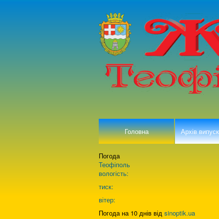
Головна
Архів випуск
Погода
Теофіполь
вологість:
тиск:
вітер:
Погода на 10 днів від
sinoptik.ua