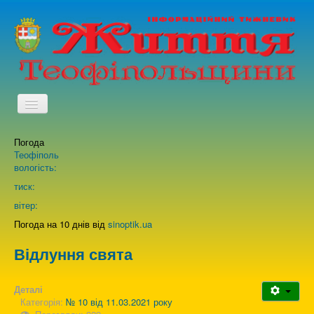
TPL_PROTOSTAR_TOGGLE_MENU
Погода
Головна
Теофіполь
вологість:
Архів випусків газети
тиск:
вітер:
Про нас
Погода на 10 днів від
sinoptik.ua
Відлуння свята
Зворотній зв'язок
Деталі
Категорія:
№ 10 від 11.03.2021 року