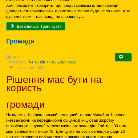
Хоч президент і говорить, що представникам влади завжди
доведеться враховувати, що останнє слово буде не за ними, а за
суспільством – насправді не спрацьовує.
Детальніше: Грані буття
Громади
Деталі
Категорія:
№ 10 від 11.03.2021 року
Перегляди: 939
Рішення має бути на
користь
громади
Як відомо, Теофіпольський селищний голова Михайло Тененев
(незважаючи на передвиборчі обіцянки) ініціював жорстку
оптимізацію існуючої мережі шкільних закладів. Тобто, з 30 шкіл
має залишитися лише 10. Для цього на сесії селищної ради 26
лютого створили робочу групу з вивчення цього питання,