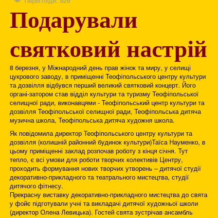
Перегляди: 929
Подарували
святковий настрій
8 березня, у Міжнародний день прав жінок та миру, у селищі
цукрового заводу, в приміщенні Теофіпольського центру культури
та дозвілля відбувся перший великий святковий концерт. Його
органі-затором став відділ культури та туризму Теофіпольської
селищної ради, виконавцями - Теофіпольський центр культури та
дозвілля Теофіпольської селищної ради, Теофіпольська дитяча
музична школа, Теофіпольська дитяча художня школа.
Як повідомила директор Теофіпольського центру культури та
дозвілля (колишній районний будинок культури)Таїса Науменко, в
цьому приміщенні заклад розпочав роботу з кінця січня. Тут
тепло, є всі умови для роботи творчих колективів Центру,
проходить формування нових творчих утворень – дитячої студії
декоративно-прикладного та театрального мистецтва, студії
дитячого фітнесу.
Прекрасну виставку декоративно-прикладного мистецтва до свята
у фойє підготували учні та викладачі дитячої художньої школи
(директор Олена Левицька). Гостей свята зустрічав ансамбль