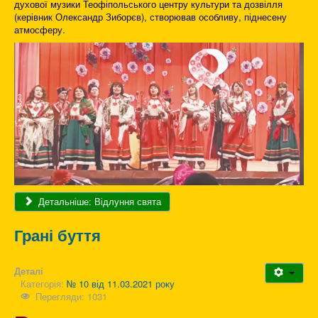
духової музики Теофіпольського центру культури та дозвілля
(керівник Олександр Зиборєв), створював особливу, піднесену
атмосферу.
Детальніше: Відлуння свята
Грані буття
Деталі
Категорія:
№ 10 від 11.03.2021 року
Перегляди: 1031