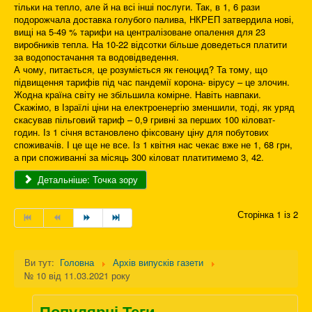
тільки на тепло, але й на всі інші послуги. Так, в 1, 6 рази
подорожчала доставка голубого палива, НКРЕП затвердила нові,
вищі на 5-49 % тарифи на централізоване опалення для 23
виробників тепла. На 10-22 відсотки більше доведеться платити
за водопостачання та водовідведення.
А чому, питається, це розуміється як геноцид? Та тому, що
підвищення тарифів під час пандемії корона- вірусу – це злочин.
Жодна країна світу не збільшила комірне. Навіть навпаки.
Скажімо, в Ізраїлі ціни на електроенергію зменшили, тоді, як уряд
скасував пільговий тариф – 0,9 гривні за перших 100 кіловат-
годин. Із 1 січня встановлено фіксовану ціну для побутових
споживачів. І це ще не все. Із 1 квітня нас чекає вже не 1, 68 грн,
а при споживанні за місяць 300 кіловат платитимемо 3, 42.
Детальніше: Точка зору
Сторінка 1 із 2
Ви тут:
Головна
Архів випусків газети
№ 10 від 11.03.2021 року
Популярні Теги