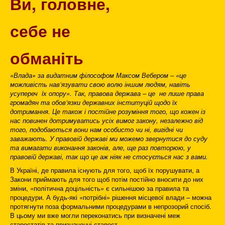
Ви, головне,
себе не
обманіть
«Влада» за видатним філософом Максом Вебером – «це
можливість нав’язувати свою волю іншим людям, навіть
усупереч їх опору». Так, правова держава – це не лише права
громадян та обов’язки державних інституцій щодо їх
дотримання. Це також і постійне розуміння того, що кожен із
нас повинен дотримуватись усіх вимог закону, незалежно від
того, подобаються вони нам особисто чи ні, вигідні чи
заважають. У правовій державі ми можемо звернутися до суду
та вимагати виконання законів, але, ще раз повторюю, у
правовій державі, так що це аж ніяк не стосується нас з вами.
В Україні, де правила існують для того, щоб їх порушувати, а
Закони приймають для того щоб потім постійно вносити до них
зміни, «політична доцільність» є сильнішою за правила та
процедури. А будь-які «потрібні» рішення місцевої влади – можна
протягнути поза формальними процедурами в непрозорий спосіб.
В цьому ми вже могли переконатись при визначені меж
старостатів та призначенні старост.