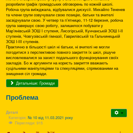
розробили графік громадських обговорень по кожній школі.
Робоча група виїжджала, відбувалися дискусії. Михайло Тененев
та члени групи озвучували свою позицію, батьки та вчителі
засвідчували свою. У четвер та п’ятницю, 11-12 березня, робоча
група завершує свою роботу, залишилося побувати у
Мар’янівській ЗОШ І ступеня, Лисогірській, Кунчанській ЗОШ І-ІІ
ступенів, Човгузівській гімназії, Гаврилівській та Гальчинецькій
ЗОШ І-ІІІ ступенів.
Практично в більшості шкіл ні батьки, ні вчителі не могли
погодитися з перспективою повного закриття їх шкіл, рішуче
висловлювалися за захист подальшого функціонування своїх
закладів. Бо ж аргументи на користь закриття вважають
суцільними маніпуляціями та спекуляціями, спрямованими на
знищення сіл громади.
Детальніше: Громади
Проблема
Деталі
Категорія:
№ 10 від 11.03.2021 року
Перегляди: 915