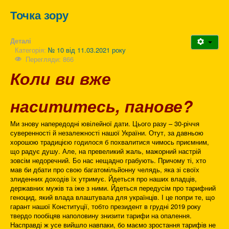
Точка зору
Деталі
Категорія:
№ 10 від 11.03.2021 року
Перегляди: 866
Коли ви вже
насититесь, панове?
Ми знову напередодні ювілейної дати. Цього разу – 30-річчя
суверенності й незалежності нашої України. Отут, за давньою
хорошою традицією годилося б похвалитися чимось приємним,
що радує душу. Але, на превеликий жаль, мажорний настрій
зовсім недоречний. Бо нас нещадно грабують. Причому ті, хто
мав би дбати про свою багатомільйонну челядь, яка зі своїх
злиденних доходів їх утримує. Йдеться про наших владців,
державних мужів та іже з ними. Йдеться передусім про тарифний
геноцид, який влада влаштувала для українців. І це попри те, що
гарант нашої Конституції, тобто президент в грудні 2019 року
твердо пообіцяв наполовину знизити тарифи на опалення.
Насправді ж усе вийшло навпаки, бо маємо зростання тарифів не