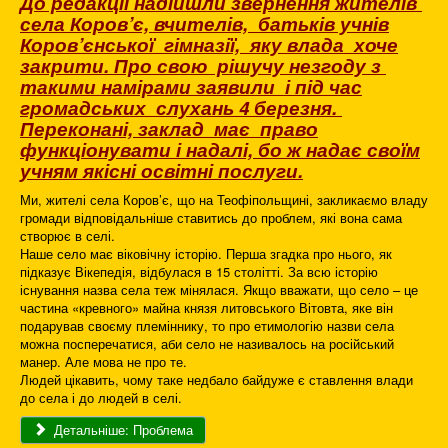
До редакції надійшли звернення жителів
села Коров’є, вчителів, батьків учнів
Коров’єнської гімназії,
яку влада хоче
закрити. Про свою рішучу незгоду з
такими намірами заявили
і під час
громадських слухань 4 березня.
Переконані, заклад має право
функціонувати
і надалі, бо ж надає своїм
учням якісні освітні послуги.
Ми, жителі села Коров’є, що на Теофіпольщині, закликаємо владу
громади відповідальніше ставитись до проблем, які вона сама
створює в селі.
Наше село має віковічну історію. Перша згадка про нього, як
підказує Вікепедія, відбулася в 15 столітті. За всю історію
існування назва села теж мінялася. Якщо вважати, що село – це
частина «кревного» майна князя литовського Вітовта, яке він
подарував своєму племіннику, то про етимологію назви села
можна посперечатися, аби село не називалось на російський
манер. Але мова не про те.
Людей цікавить, чому таке недбало байдуже є ставлення влади
до села і до людей в селі.
Детальніше: Проблема