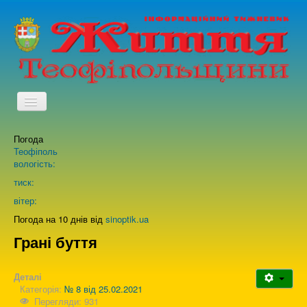
TPL_PROTOSTAR_TOGGLE_MENU
Погода
Головна
Теофіполь
вологість:
Архів випусків газети
тиск:
вітер:
Про нас
Погода на 10 днів від
sinoptik.ua
Грані буття
Зворотній зв'язок
Деталі
Категорія:
№ 8 від 25.02.2021
Перегляди: 931