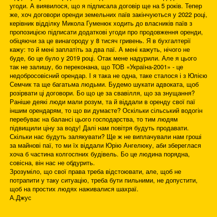
угоди. А виявилося, що я підписала договір ще на 5 років. Тепер
же, хоч договори оренди земельних паїв закінчуються у 2022 році,
керівник відділку Микола Гуменюк ходить до власників паїв з
пропозицією підписати додаткові угоди про продовження оренди,
обіцяючи за це винагороду у 8 тисяч гривень. Я в бухгалтерії
кажу: то й мені заплатіть за два паї. А мені кажуть, нічого не
буде, бо це було у 2019 році. Отак мене надурили. Але я цього
так не залишу, бо переконана, що ТОВ «Україна-2001» - це
недобросовісний орендар. І я така не одна, таке сталося і з Юлією
Семчик та ще багатьма людьми. Будемо шукати адвоката, щоб
розірвати ці договори. Бо що це за свавілля, що за знущання?
Раніше деякі люди мали розум, та й віддали в оренду свої паї
іншим орендарям, то що ви думаєте? Оскільки сільський водогін
перебуває на балансі цього господарства, то тим людям
підвищили ціну за воду! Далі нам повітря будуть продавати.
Скільки нас будуть залякувати? Ще ж не виплачували нам гроші
за майнові паї, то ми їх віддали Юрію Ангелюку, аби збереглася
хоча б частина колгоспних будівель. Бо це людина порядна,
совісна, він нас не обдурить.
Зрозуміло, що свої права треба відстоювати, але, щоб не
потрапити у таку ситуацію, треба бути пильними, не допустити,
щоб на простих людях наживалися шахраї.
А.Джус