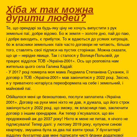
Хіба ж так можна
дурити людей?
Те, що орендарі за будь-яку ціну не хочуть випустити з рук
земельні паї, добре відомо. Бо ж земля – золоте дно, пай до паю,
і добре виходить, є прибуток. То ж вдаються до усяких хитрощів,
бо ж власники земельних паїв часто договори не читають, більше
того, ставлять свої підписи на пустих сторінках. Можна сказати,
що це – нерідке явище. Так і сталося у Волиця-Польовій, де
працює відділок ТОВ «Україна-2001». Ось що розповіла нам
жителька цього села Галина Кадай:
- У 2017 році померла моя мама Людмила Степанівна Суханюк, її
договір з ТОВ «Україна-2001» мав закінчитися у 2022 році. Звісно,
я у приватного нотаріуса переоформила на себе і земельний, і
майновий паї.
Обійшлося мені це безкоштовно, послуги заплатила «Україна
2001». Договір на руки мені ніхто не дав, я думала, що його строк
закінчується у 2022 році, що зможу, як власниця паю, заключити
договір з іншим орендарем. Аж тепер з’ясувалося, що він
продовжений аж до 2037 року! Ніхто ж мене не питав, я нічого не
підписувала! Тепер далі: у лютому 2019 року, купуючи синові
квартиру, змушена була за два паї взяти гроші. У бухгалтерії
відділку бухгалтер дав мені підписати чисті бланки додаткової