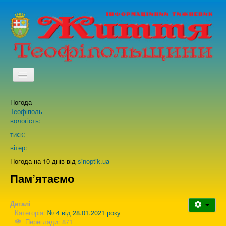
TPL_PROTOSTAR_TOGGLE_MENU
Погода
Головна
Теофіполь
вологість:
Архів випусків газети
тиск:
вітер:
Про нас
Погода на 10 днів від
sinoptik.ua
Пам’ятаємо
Зворотній зв'язок
Деталі
Категорія:
№ 4 від 28.01.2021 року
Перегляди: 871