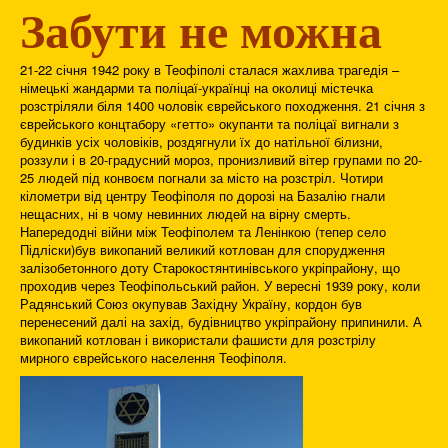
Забути не можна
21-22 січня 1942 року в Теофіполі сталася жахлива трагедія –
німецькі жандарми та поліцаї-українці на околиці містечка
розстріляли біля 1400 чоловік єврейського походження. 21 січня з
єврейського концтабору «гетто» окупанти та поліцаї вигнали з
будинків усіх чоловіків, роздягнули їх до натільної білизни,
роззули і в 20-градусний мороз, пронизливий вітер групами по 20-
25 людей під конвоєм погнали за місто на розстріл. Чотири
кілометри від центру Теофіполя по дорозі на Базалію гнали
нещасних, ні в чому невинних людей на вірну смерть.
Напередодні війни між Теофіполем та Ленінкою (тепер село
Підліски)був викопаний великий котлован для спорудження
залізобетонного доту Старокостянтинівського укріпрайону, що
проходив через Теофіпольський район. У вересні 1939 року, коли
Радянський Союз окупував Західну Україну, кордон був
перенесений далі на захід, будівництво укріпрайону припинили. А
викопаний котлован і використали фашисти для розстрілу
мирного єврейського населення Теофіполя.