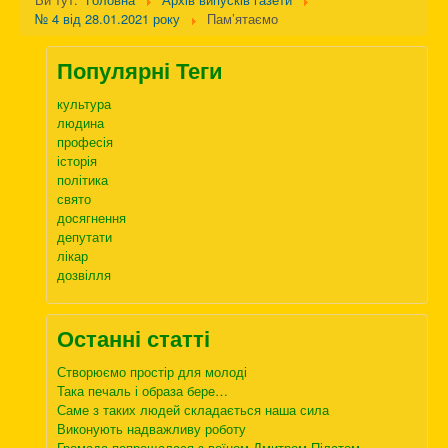
№ 4 від 28.01.2021 року
Пам’ятаємо
Популярні Теги
культура
людина
професія
історія
політика
свято
досягнення
депутати
лікар
дозвілля
Останні статті
Створюємо простір для молоді
Така печаль і образа бере…
Саме з таких людей складається наша сила
Виконують надважливу роботу
Громада попрощалася з воїном Дмитром Пілатом