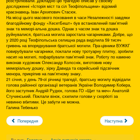
розстрілювали. Докладно цю трагедію описав у своєму
дослідженні «Історія міст та сіл Теофіпольщини» відомий
краєзнавець Іван Архипович Стасюк.
На місці цього масового поховання в часи Незалежності завдяки
благодійному фонду «ХесетБешт» був встановлений пам’ятний
знак та меморі-альна дошка. Однак з часом знак та дошка
руйнувалися, братська могила заростала чагарниками. Добре, що
у 2020 році Теофіпольська селищна рада виділила 59 тисяч
гривень на впорядкування братської могили. Пра-цівники ВУЖКГ
повирубували чагарники, поклали нову тротуарну плитку, зробили
насип на могилі, пофарбували пам’ятний знак. Роботу по каменю
виконав художник Олександр Колєснік, виготовив нову
меморіальну дошку, зірку Давида та єврейський підсвічник
менора, прикріпив на пам’ятному знаку.
21 січня, у день 79-ої річниці трагедії, братську могилу відвідали
голова районної організації ветеранів України Володимир Кобера,
його заступник Андрій Рудюк, голова ГО «Щит та меч» Анатолій
Стучинський. Поклали вінок, схилили голови у скорботі за
невинно вбитими. Це забути не можна.
Галина Тебенько
Попередня
Наступна
Ви тут:
Головна
Архів випусків газети