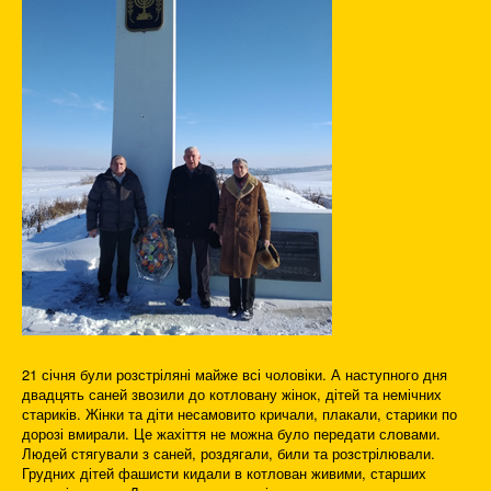
21 січня були розстріляні майже всі чоловіки. А наступного дня
двадцять саней звозили до котловану жінок, дітей та немічних
стариків. Жінки та діти несамовито кричали, плакали, старики по
дорозі вмирали. Це жахіття не можна було передати словами.
Людей стягували з саней, роздягали, били та розстрілювали.
Грудних дітей фашисти кидали в котлован живими, старших