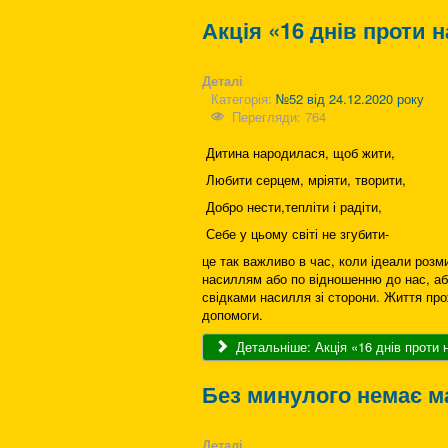
Акція «16 днів проти 
Деталі
Категорія:
№52 від 24.12.2020 року
Перегляди: 764
Дитина народилася, щоб жити,
Любити серцем, мріяти, творити,
Добро нести,тепліти і радіти,
Себе у цьому світі не згубити-
це так важливо в час, коли ідеали розми
насиллям або по відношенню до нас, аб
свідками насилля зі сторони. Життя про
допомоги.
Детальніше: Акція «16 днів проти 
Без минулого немає м
Деталі