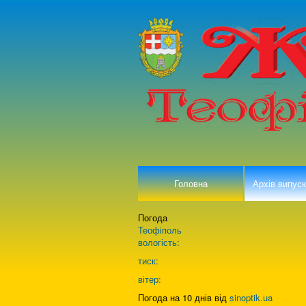
Головна
Архів випуск
Погода
Теофіполь
вологість:
тиск:
вітер:
Погода на 10 днів від
sinoptik.ua