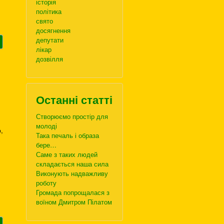
історія
політика
свято
досягнення
депутати
лікар
дозвілля
Останні статті
Створюємо простір для
молоді
,
Така печаль і образа
бере…
Саме з таких людей
складається наша сила
Виконують надважливу
роботу
Громада попрощалася з
воїном Дмитром Пілатом