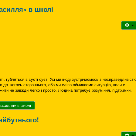
насилля» в школі
ті, губляться в суєті суєт. Усі ми іноді зустрічаємось з несправедливістю
о до когось стороннього, або ми сліпо обминаємо ситуацію, коли є
жити не завжди легко і просто. Людина потребує розуміння, підтримки,
насилля» в школі
айбутнього!