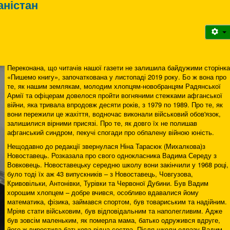
аністан
Переконана, що читачів нашої газети не залишила байдужими сторінка
«Пишемо книгу», започаткована у листопаді 2019 року. Бо ж вона про
те, як нашим землякам, молодим хлопцям-новобранцям Радянської
Армії та офіцерам довелося пройти вогняними стежками афганської
війни, яка тривала впродовж десяти років, з 1979 по 1989. Про те, як
вони пережили це жахіття, водночас виконали військовий обов'язок,
залишилися вірними присязі. Про те, як довго їх не полишав
афганський синдром, пекучі спогади про обпалену війною юність.
Нещодавно до редакції звернулася Ніна Тарасюк (Михалкова)з
Новоставець. Розказала про свого однокласника Вадима Середу з
Вовковець. Новоставецьку середню школу вони закінчили у 1968 році,
було тоді їх аж 43 випускників – з Новоставець, Човгузова,
Кривовільки, Антонівки, Турівки та Червоної Дубини. Був Вадим
хорошим хлопцем – добре вчився, особливо вдавалися йому
математика, фізика, займався спортом, був товариським та надійним.
Мріяв стати військовим, був відповідальним та наполегливим. Адже
був зовсім маленьким, як померла мама, батько одружився вдруге,
його ж виростила батькова рідна сестра. Після школи одразу Вадим