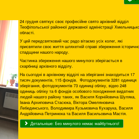
24 грудня святкує своє професійне свято архівний відділ
Теофіпольської районної державної адміністрації Хмельницько
області.
У цей передсвятковий час радо вітаємо усіх колег, які
присвятили своє життя шляхетній справі збереження історично
спадщини нашого народу.
Частинка збереження нашого минулого зберігається в
скарбниці архівного відділу.
На сьогодні в архівному відділі на зберіганні знаходиться 17
тисяч документів, 115 фондів. Фотодокументів 3281 одиниця
зберігання, фотодокументів 73 одиниці обліку, відео 248
одиниць обліку та 6 фондів особового походження видатних
людей нашого району таких, як Василя Корнійовича Шуляка,
Івана Архиповича Стасюка, Віктора Омеляновича
Лебединського, Володимира Кузьмовича Кухарука, Василя
Андрійовича Петринюка та Василя Васильовича Мастія.
Детальніше: Без минулого немає майбутнього!