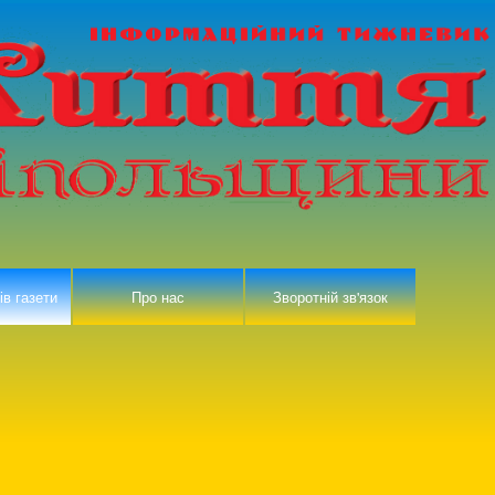
ів газети
Про нас
Зворотній зв'язок