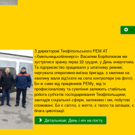
З директором Теофіпольського РЕМ АТ
«Хмельницькобленерго» Василем Борболюком ми
зустрілися зранку якраз 22 грудня, у День енергетика.
Та підприємство працювало у штатному режимі,
чергувала оперативно-виїзна бригада, з хвилини на
хвилину мали від'їхати на села контролери (на фото).
Бо ж саме від працівників РЕМу, від їх
професіоналізму та сумління залежить стабільна
робота суб'єктів господарювання Теофіпольщини,
закладів соціальної сфери, залежимо і ми, побутові
споживачі. Бо є світло, є життя, є тепло та затишок, є
блага цивілізації.
Детальніше: День і ніч на посту