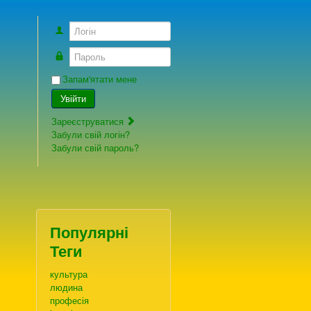
Логін
Пароль
Запам'ятати мене
Увійти
Зареєструватися
Забули свій логін?
Забули свій пароль?
Популярні
Теги
культура
людина
професія