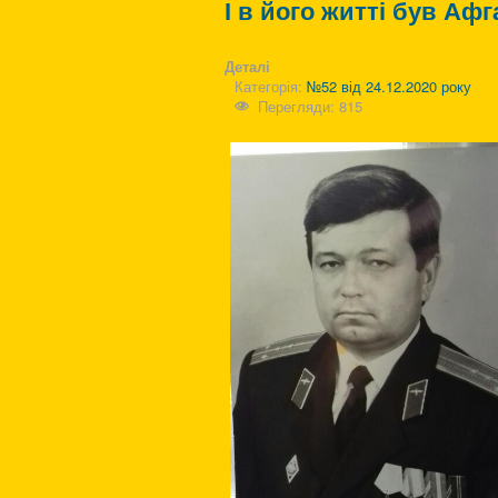
І в його житті був Афг
Деталі
Категорія:
№52 від 24.12.2020 року
Перегляди: 815