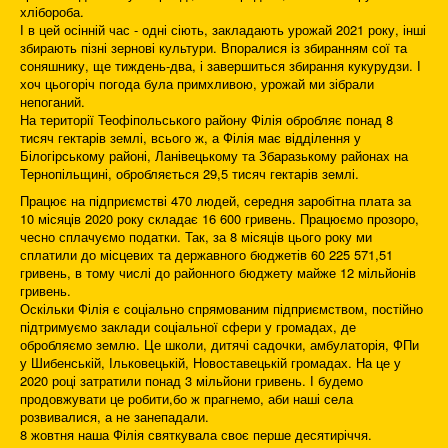
хлібороба.
І в цей осінній час - одні сіють, закладають урожай 2021 року, інші
збирають пізні зернові культури. Впоралися із збиранням сої та
соняшнику, ще тиждень-два, і завершиться збирання кукурудзи. І
хоч цьогоріч погода була примхливою, урожай ми зібрали
непоганий.
На території Теофіпольського району Філія обробляє понад 8
тисяч гектарів землі, всього ж, а Філія має відділення у
Білогірському районі, Ланівецькому та Збаразькому районах на
Тернопільщині, обробляється 29,5 тисяч гектарів землі.
Працює на підприємстві 470 людей, середня заробітна плата за
10 місяців 2020 року складає 16 600 гривень. Працюємо прозоро,
чесно сплачуємо податки. Так, за 8 місяців цього року ми
сплатили до місцевих та державного бюджетів 60 225 571,51
гривень, в тому числі до районного бюджету майже 12 мільйонів
гривень.
Оскільки Філія є соціально спрямованим підприємством, постійно
підтримуємо заклади соціальної сфери у громадах, де
обробляємо землю. Це школи, дитячі садочки, амбулаторія, ФПи
у Шибенській, Ільковецькій, Новоставецькій громадах. На це у
2020 році затратили понад 3 мільйони гривень. І будемо
продовжувати це робити,бо ж прагнемо, аби наші села
розвивалися, а не занепадали.
8 жовтня наша Філія святкувала своє перше десятиріччя.