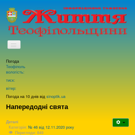
TPL_PROTOSTAR_TOGGLE_MENU
Погода
Головна
Теофіполь
вологість:
Архів випусків газети
тиск:
вітер:
Про нас
Погода на 10 днів від
sinoptik.ua
Напередодні свята
Зворотній зв'язок
Деталі
Категорія:
№ 46 від 12.11.2020 року
Перегляди: 849