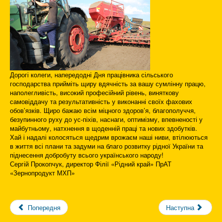
Дорогі колеги, напередодні Дня працівника сільського
господарства прийміть щиру вдячність за вашу сумлінну працю,
наполегливість, високий професійний рівень, виняткову
самовіддачу та результативність у виконанні своїх фахових
обов’язків. Щиро бажаю всім міцного здоров’я, благополуччя,
безупинного руху до ус-піхів, наснаги, оптимізму, впевненості у
майбутньому, натхнення в щоденній праці та нових здобутків.
Хай і надалі колосяться щедрим врожаєм наші ниви, втілюються
в життя всі плани та задуми на благо розвитку рідної України та
піднесення добробуту всього українського народу!
Сергій Прокопчук, директор Філії «Рідний край» ПрАТ
«Зернопродукт МХП»
Попередня
Наступна