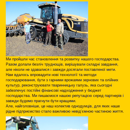
Ми пройшли час становлення та розвитку нашого господарства.
Разом долали безліч труднощів, вирішували складні завдання,
але ніколи не здавалися і завжди досягали поставленої мети.
Нам вдалось впровадити нові технології та методи
господарювання, бути з гарними врожаями зернових та олійних
культур, реконструювати тваринницьку галузь, яка сьогодні
забезпечує постійні фінансові надходження у бюджет
господарства. Ми пишаємося нашою репутацією серед партнерів і
завжди будемо прагнути бути кращими.
Але, найголовніше, це наш колектив однодумців, для яких наше
рідне підприємство стало важливою невід’ємною частиною життя.