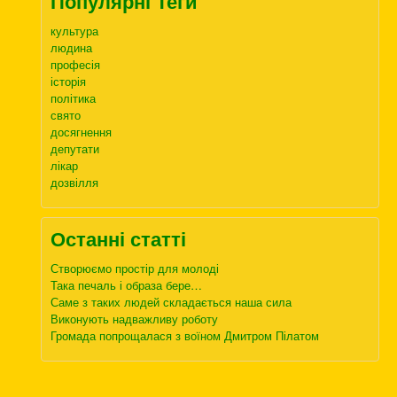
Популярні Теги
культура
людина
професія
історія
політика
свято
досягнення
депутати
лікар
дозвілля
Останні статті
Створюємо простір для молоді
Така печаль і образа бере…
Саме з таких людей складається наша сила
Виконують надважливу роботу
Громада попрощалася з воїном Дмитром Пілатом