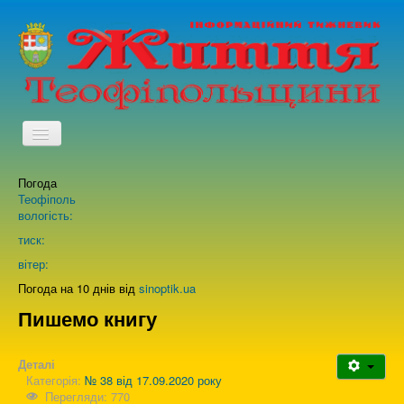
TPL_PROTOSTAR_TOGGLE_MENU
Погода
Головна
Теофіполь
вологість:
Архів випусків газети
тиск:
вітер:
Про нас
Погода на 10 днів від
sinoptik.ua
Пишемо книгу
Зворотній зв'язок
Деталі
Категорія:
№ 38 від 17.09.2020 року
Перегляди: 770