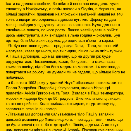
їхати на далекі заробітки, бо нібито й непогано виходило. Були
спочатку в Ноябрьську, а потім поїхали в Якутію, в Нерюнгрі, на
більші заробітки, працював на японській вантажній машині на 140
тонн, з відкритого родовища відвозив вугілля. Щороку на два
місяці приїздив у відпустку, якраз на картоплю. Була для нього
спеціальна лопата, по його росту. Любив хазяйнувати в обійсті,
щось майструвати, а як випадала вільна година – рибалив. Був
ще тоді біля Острівки струмок, де водилися в’юни та карасі.
- Як був востаннє вдома, - продовжує Галя, - Толя, чоловік мій
жартував, казав до нього, що ти сидиш, пішов би на якісь гульки.
А Паша відповідав, що має дівчину, що на другий рік буде
одружуватися. Покашлював, казав, бо курить. Та мама наша
тримала пасіку, відпоїла його медом та молоком. 14 листопада
повертався на роботу, не думали ми не гадали, що більше його не
побачимо.
Та 9 лютого 1993 року у далекій Якутії обірвалася ниточка життя
Павла Загоруйка. Подробиці з’ясувалися, коли в Нерюнгрі
прилетіли Анісія Григорівна та Толя. Взялася в Паші температура,
морози ж надворі були до 50 градусів. Викликали хлопці лікаря,
та він не прийшов. Коли приїхала «швидка», в гуртожитку від
запалення легенів він помер.
- Літаками ми доправили бальзамоване тіло Паші у запаяній
цинковій домовині до Хмельницького, - пригадує Толя, - ясно, що
це були великі гроші, бо ж де крайня Північ, а де ми. А вже тут
нам допомогли афганці з клубу «Шураві». Похорон був страшний,