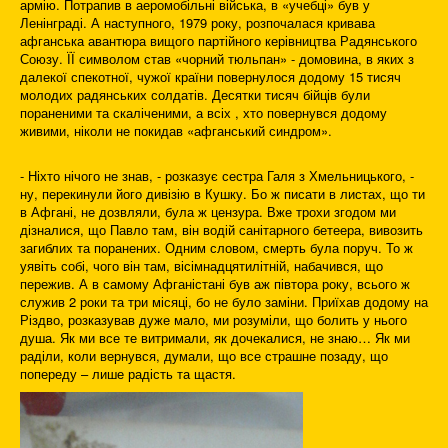
армію. Потрапив в аеромобільні війська, в «учебці» був у
Ленінграді. А наступного, 1979 року, розпочалася кривава
афганська авантюра вищого партійного керівництва Радянського
Союзу. ЇЇ символом став «чорний тюльпан» - домовина, в яких з
далекої спекотної, чужої країни повернулося додому 15 тисяч
молодих радянських солдатів. Десятки тисяч бійців були
пораненими та скаліченими, а всіх , хто повернувся додому
живими, ніколи не покидав «афганський синдром».
- Ніхто нічого не знав, - розказує сестра Галя з Хмельницького, -
ну, перекинули його дивізію в Кушку. Бо ж писати в листах, що ти
в Афгані, не дозвляли, була ж цензура. Вже трохи згодом ми
дізналися, що Павло там, він водій санітарного бетеера, вивозить
загиблих та поранених. Одним словом, смерть була поруч. То ж
уявіть собі, чого він там, вісімнадцятилітній, набачився, що
пережив. А в самому Афганістані був аж півтора року, всього ж
служив 2 роки та три місяці, бо не було заміни. Приїхав додому на
Різдво, розказував дуже мало, ми розуміли, що болить у нього
душа. Як ми все те витримали, як дочекалися, не знаю… Як ми
раділи, коли вернувся, думали, що все страшне позаду, що
попереду – лише радість та щастя.