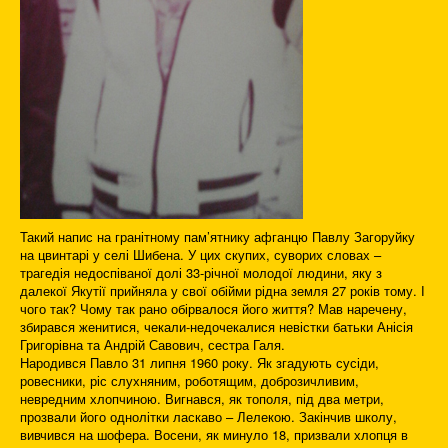
Такий напис на гранітному пам’ятнику афганцю Павлу Загоруйку
на цвинтарі у селі Шибена. У цих скупих, суворих словах –
трагедія недоспіваної долі 33-річної молодої людини, яку з
далекої Якутії прийняла у свої обійми рідна земля 27 років тому. І
чого так? Чому так рано обірвалося його життя? Мав наречену,
збирався женитися, чекали-недочекалися невістки батьки Анісія
Григорівна та Андрій Савович, сестра Галя.
Народився Павло 31 липня 1960 року. Як згадують сусіди,
ровесники, ріс слухняним, роботящим, доброзичливим,
невредним хлопчиною. Вигнався, як тополя, під два метри,
прозвали його однолітки ласкаво – Лелекою. Закінчив школу,
вивчився на шофера. Восени, як минуло 18, призвали хлопця в