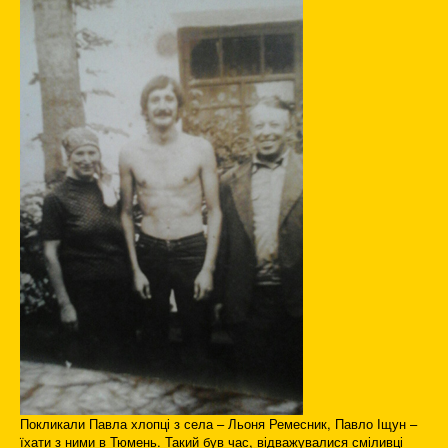
Покликали Павла хлопці з села – Льоня Ремесник, Павло Іщун –
їхати з ними в Тюмень. Такий був час, відважувалися сміливці