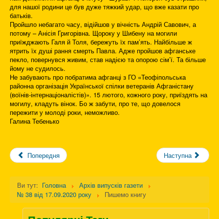
для нашої родини це був дуже тяжкий удар, що вже казати про
батьків.
Пройшло небагато часу, відійшов у вічність Андрій Савович, а
потому – Анісія Григорівна. Щороку у Шибену на могили
приїжджають Галя й Толя, бережуть їх пам’ять. Найбільше ж
ятрить їх душі рання смерть Павла. Адже пройшов афганське
пекло, повернувся живим, став надією та опорою сім’ї. Та більше
йому не судилось.
Не забувають про побратима афганці з ГО «Теофіпольська
районна організація Української спілки ветеранів Афганістану
(воїнів-інтернаціоналістів)». 15 лютого, кожного року, приїздять на
могилу, кладуть вінок. Бо ж забути, про те, що довелося
пережити у молоді роки, неможливо.
Галина Тебенько
Попередня
Наступна
Ви тут:
Головна
Архів випусків газети
№ 38 від 17.09.2020 року
Пишемо книгу