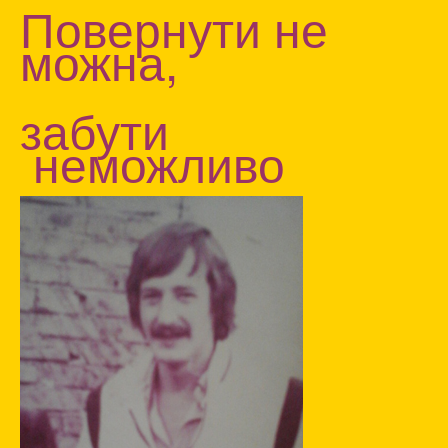
Повернути не
можна,
забути
неможл
иво