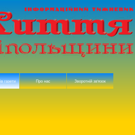
ів газети
Про нас
Зворотній зв'язок