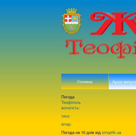
Головна
Архів випуск
Погода
Теофіполь
вологість:
тиск:
вітер:
Погода на 10 днів від
sinoptik.ua