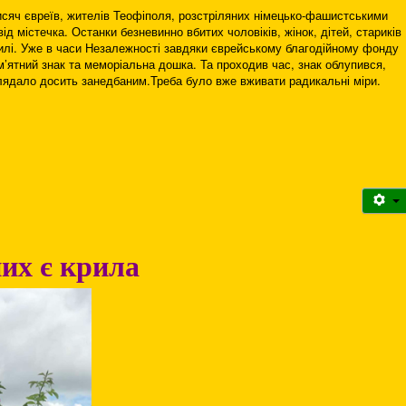
исяч євреїв, жителів Теофіполя, розстріляних німецько-фашистськими
від містечка. Останки безневинно вбитих чоловіків, жінок, дітей, стариків
гилі. Уже в часи Незалежності завдяки єврейському благодійному фонду
’ятний знак та меморіальна дошка. Та проходив час, знак облупився,
лядало досить занедбаним.Треба було вже вживати радикальні міри.
них є крила