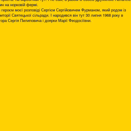
ин на норковій фермі.
 героєм моєї розповіді Сергієм Сергійовичем Фурманом, який родом із
торії Святецької сільради. І народився він тут 30 липня 1968 року в
тора Сергія Пилиповича і доярки Марії Феодосіївни.