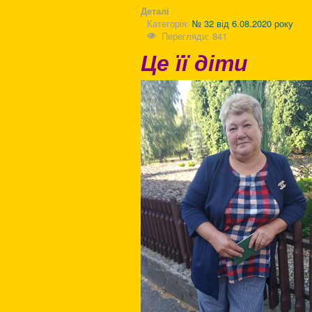
Деталі
Категорія:
№ 32 від 6.08.2020 року
Перегляди: 841
Це її діти