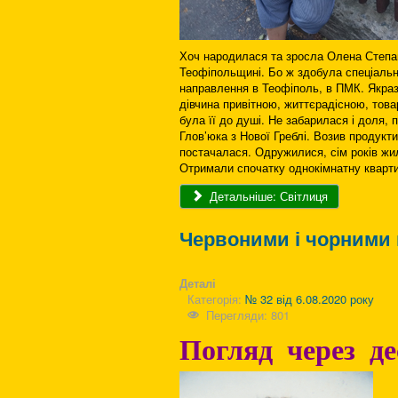
Хоч народилася та зросла Олена Степан
Теофіпольщині. Бо ж здобула спеціаль
направлення в Теофіполь, в ПМК. Якраз
дівчина привітною, життєрадісною, това
була її до душі. Не забарилася і доля,
Глов’юка з Нової Греблі. Возив продукт
постачалася. Одружилися, сім років жи
Отримали спочатку однокімнатну квартир
Детальніше: Світлиця
Червоними і чорними
Деталі
Категорія:
№ 32 від 6.08.2020 року
Перегляди: 801
Погляд через де