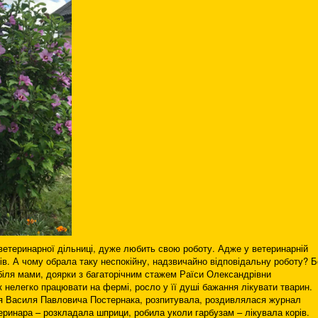
 ветеринарної дільниці, дуже любить свою роботу. Адже у ветеринарній
ів. А чому обрала таку неспокійну, надзвичайно відповідальну роботу? Б
,біля мами, доярки з багаторічним стажем Раїси Олександрівни
к нелегко працювати на фермі, росло у її душі бажання лікувати тварин.
ря Василя Павловича Постернака, розпитувала, роздивлялася журнал
еринара – розкладала шприци, робила уколи гарбузам – лікувала корів.