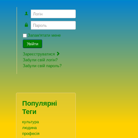
Логін
Пароль
Запам'ятати мене
Увійти
Зареєструватися
Забули свій логін?
Забули свій пароль?
Популярні
Теги
культура
людина
професія