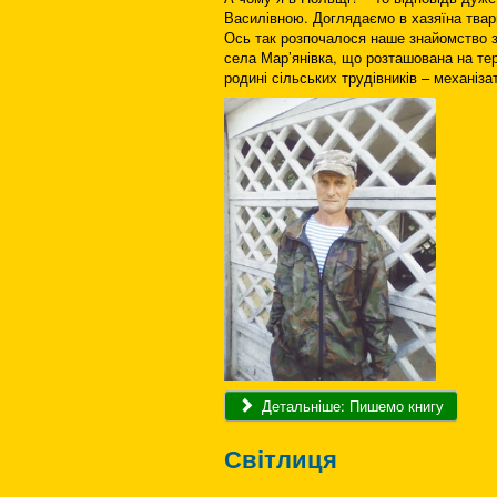
Василівною. Доглядаємо в хазяїна твар
Ось так розпочалося наше знайомство з
села Мар’янівка, що розташована на тери
родині сільських трудівників – механіза
Детальніше: Пишемо книгу
Світлиця