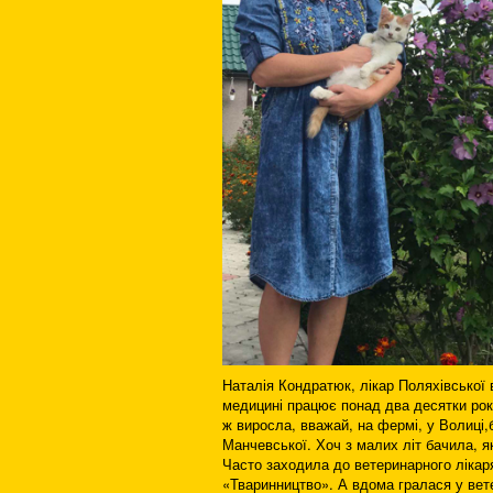
Наталія Кондратюк, лікар Поляхівської
медицині працює понад два десятки рок
ж виросла, вважай, на фермі, у Волиці
Манчевської. Хоч з малих літ бачила, я
Часто заходила до ветеринарного ліка
«Тваринництво». А вдома гралася у вет