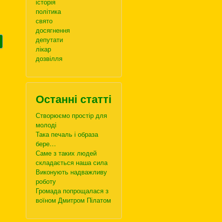
історія
політика
свято
досягнення
депутати
лікар
дозвілля
Останні статті
Створюємо простір для
молоді
Така печаль і образа
бере…
Саме з таких людей
складається наша сила
Виконують надважливу
роботу
Громада попрощалася з
воїном Дмитром Пілатом