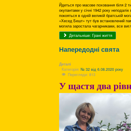
Йдеться про масове поховання біля 2 т
окупантами у січні 1942 року неподалік 
покояться в одній великій братській мо
«Хесед Бешт» тут був встановлений пам
могила заростала чагарниками, все виг
Детальніше: Грані життя
Напередодні свята
Деталі
Категорія:
№ 32 від 6.08.2020 року
Перегляди: 813
У щастя два рів