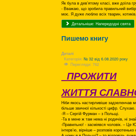
Як була в дев’ятому класі, вже доїла гр
- Вважаю, що зробила правильний вибір, 
моє. Я дуже люблю всіх тварин, котиків,
Детальніше: Напередодні свята
Пишемо книгу
Деталі
Категорія:
№ 32 від 6.08.2020 року
Перегляди: 762
ПРОЖИТИ
ЖИТТЯ СЛАВН
Ніби якось настирливіше задзеленчав мо
більше звичної кількості цифр. Слухаю
-Я – Сергій Фурман – з Польщі.
-Та в мене ж там нема ні родичів, ні зн
-Правильно! - засміявся чоловік. – Це 
інтерв’ю, вірніше – розповів коротенько
А чому я в Польщі? – то відповідь дуже