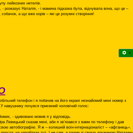
упу лейкозних нетелів.
- розказує Наталія, - і мамина підказка була, відчувала вона, що це –
 собачок, а що вже корів – які це розумні створіння!
О
більний телефон і я побачив на його екрані незнайомий мені номер з
. У навушнику почувся приємний чоловічий голос:
айомих, - здивовано мовив я у відповідь.
Юра Левицький сказав мені, аби я зв’язався з вами по телефону і дав
 свою автобіографію. Я ж – колишній воїн-інтернаціоналіст – «афганець».
 проста: на заробітках тут. І не сам, а разом зі своєю дружиною Наталею