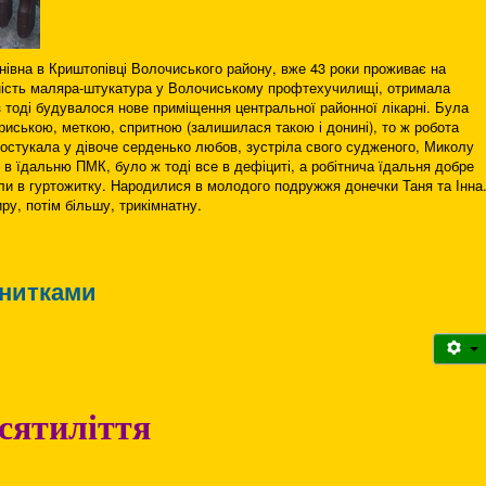
івна в Криштопівці Волочиського району, вже 43 роки проживає на
ність маляра-штукатура у Волочиському профтехучилищі, отримала
 тоді будувалося нове приміщення центральної районної лікарні. Була
риською, меткою, спритною (залишилася такою і донині), то ж робота
 постукала у дівоче серденько любов, зустріла свого судженого, Миколу
и в їдальню ПМК, було ж тоді все в дефіциті, а робітнича їдальня добре
ли в гуртожитку. Народилися в молодого подружжя донечки Таня та Інна
у, потім більшу, трикімнатну.
 нитками
сятиліття