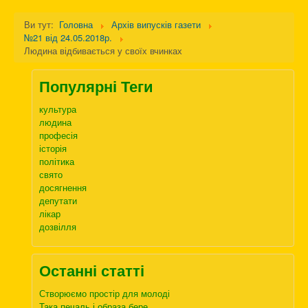
Ви тут:
Головна
Архів випусків газети
№21 від 24.05.2018р.
Людина відбивається у своїх вчинках
Популярні Теги
культура
людина
професія
історія
політика
свято
досягнення
депутати
лікар
дозвілля
Останні статті
Створюємо простір для молоді
Така печаль і образа бере…