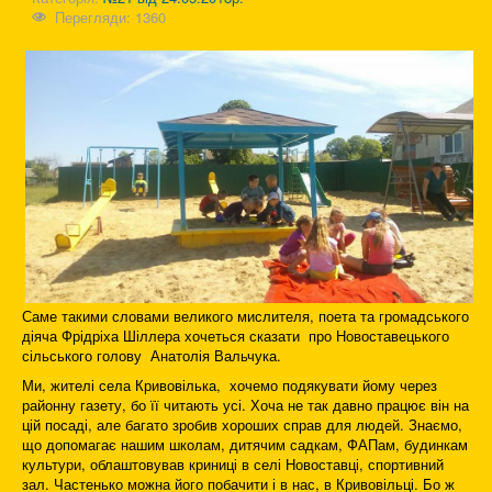
Перегляди: 1360
Саме такими словами великого мислителя, поета та громадського
діяча Фрідріха Шіллера хочеться сказати про Новоставецького
сільського голову Анатолія Вальчука.
Ми, жителі села Кривовілька, хочемо подякувати йому через
районну газету, бо її читають усі. Хоча не так давно працює він на
цій посаді, але багато зробив хороших справ для людей. Знаємо,
що допомагає нашим школам, дитячим садкам, ФАПам, будинкам
культури, облаштовував криниці в селі Новоставці, спортивний
зал. Частенько можна його побачити і в нас, в Кривовільці. Бо ж