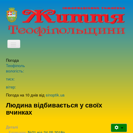
TPL_PROTOSTAR_TOGGLE_MENU
Погода
Головна
Теофіполь
вологість:
Архів випусків газети
тиск:
вітер:
Про нас
Погода на 10 днів від
sinoptik.ua
Людина відбивається у своїх
вчинках
Зворотній зв'язок
Деталі
Категорія:
№21 від 24.05.2018р.