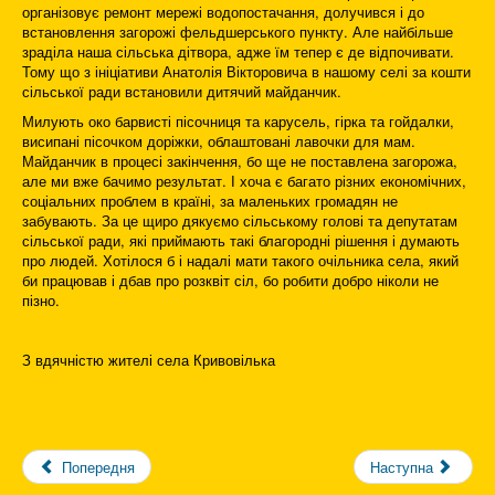
організовує ремонт мережі водопостачання, долучився і до
встановлення загорожі фельдшерського пункту. Але найбільше
зраділа наша сільська дітвора, адже їм тепер є де відпочивати.
Тому що з ініціативи Анатолія Вікторовича в нашому селі за кошти
сільської ради встановили дитячий майданчик.
Милують око барвисті пісочниця та карусель, гірка та гойдалки,
висипані пісочком доріжки, облаштовані лавочки для мам.
Майданчик в процесі закінчення, бо ще не поставлена загорожа,
але ми вже бачимо результат. І хоча є багато різних економічних,
соціальних проблем в країні, за маленьких громадян не
забувають. За це щиро дякуємо сільському голові та депутатам
сільської ради, які приймають такі благородні рішення і думають
про людей. Хотілося б і надалі мати такого очільника села, який
би працював і дбав про розквіт сіл, бо робити добро ніколи не
пізно.
З вдячністю жителі села Кривовілька
Попередня
Наступна