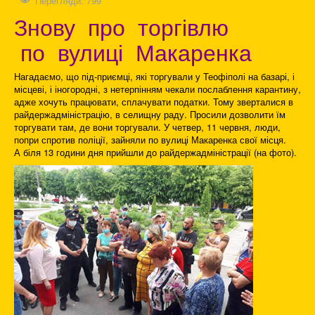
Перегляди: 799
Знову про торгівлю
по вулиці Макаренка
Нагадаємо, що під-приємці, які торгували у Теофіполі на базарі, і
місцеві, і іногородні, з нетерпінням чекали послаблення карантину,
адже хочуть працювати, сплачувати податки. Тому зверталися в
райдержадміністрацію, в селищну раду. Просили дозволити їм
торгувати там, де вони торгували. У четвер, 11 червня, люди,
попри спротив поліції, зайняли по вулиці Макаренка свої місця.
А біля 13 години дня прийшли до райдержадміністрації (на фото).