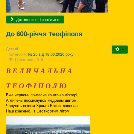
Детальніше: Грані життя
До 600-річчя Теофіполя
Деталі
Категорія:
№ 25 від 18.06.2020 року
Перегляди: 916
В Е Л И Ч А Л Ь Н А
Т Е О Ф І П О Л Ю
Вже червень пригасив каштанів ліхтарі,
А липень посміхнувсь медовим цвітом,
Чарують співом Храмів Божих дзвонарі.
Наш красеню, із шестисотим літом!