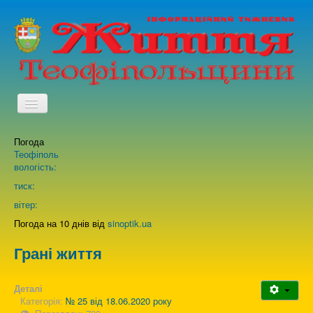
TPL_PROTOSTAR_TOGGLE_MENU
Погода
Головна
Теофіполь
вологість:
Архів випусків газети
тиск:
вітер:
Про нас
Погода на 10 днів від
sinoptik.ua
Грані життя
Зворотній зв'язок
Деталі
Категорія:
№ 25 від 18.06.2020 року