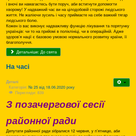
і вночі ви намагаєтесь бути поруч, аби встигнути допомогти
хворому! У надважкий час ви на цілодобовій сторожі людського
життя. Не жаліючи зусиль і часу приймаєте на себе важкий тягар
людського болю.
Кожен із вас виконує надважливу функцію лікування та порятунку
українців: чи то на прийомі в поліклініці, чи в операційній. Адже
здоров’я нації є базовою умовою нормального розвитку країни, її
благополуччя.
Детальніше: До свята
На часі
Деталі
Категорія:
№ 25 від 18.06.2020 року
Перегляди: 839
З позачергової сесії
районної ради
Депутати районної ради зібралися 12 червня, у п’ятницю, аби