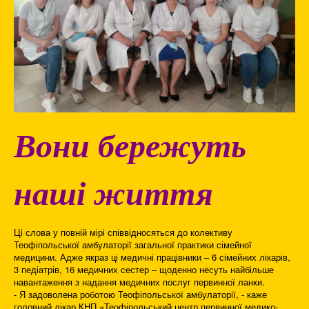
Вони бережуть
наші життя
Ці слова у повній мірі співвідносяться до колективу
Теофіпольської амбулаторії загальної практики сімейної
медицини. Адже якраз ці медичні працівники – 6 сімейних лікарів,
3 педіатрів, 16 медичних сестер – щоденно несуть найбільше
навантаження з надання медичних послуг первинної ланки.
- Я задоволена роботою Теофіпольської амбулаторії, - каже
головний лікар КНП «Теофіпольський центр первинної медико-