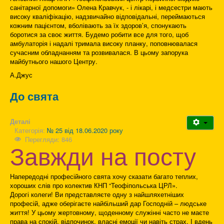
санітарної допомоги» Олена Кравчук, - і лікарі, і медсестри мають
високу кваліфікацію, надзвичайно відповідальні, переймаються
кожним пацієнтом, вболівають за їх здоров’я, спонукають
боротися за своє життя. Будемо робити все для того, щоб
амбулаторія і надалі тримала високу планку, поповнювалася
сучасним обладнанням та розвивалася. В цьому запорука
майбутнього нашого Центру.
А.Джус
До свята
Деталі
Категорія:
№ 25 від 18.06.2020 року
Перегляди: 846
Завжди на посту
Напередодні професійного свята хочу сказати багато теплих,
хороших слів про колектив КНП “Теофіпольська ЦРЛ».
Дорогі колеги! Ви представляєте одну з найшляхетніших
професій, адже оберігаєте найбільший дар Господній – людське
життя! У цьому жертовному, щоденному служінні часто не маєте
права на спокій, відпочинок, власні емоції чи навіть страх. І вдень