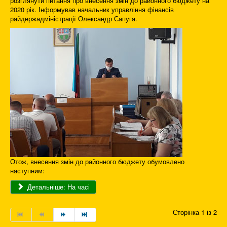
розглянути питання про внесення змін до районного бюджету на
2020 рік. Інформував начальник управління фінансів
райдержадміністрації Олександр Сапуга.
Отож, внесення змін до районного бюджету обумовлено
наступним:
Детальніше: На часі
Сторінка 1 із 2