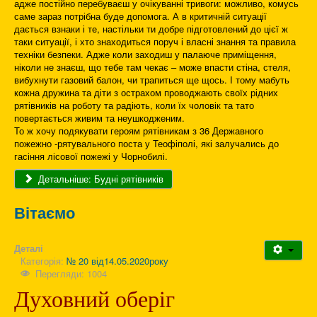
адже постійно перебуваєш у очікуванні тривоги: можливо, комусь
саме зараз потрібна буде допомога. А в критичній ситуації
дається взнаки і те, настільки ти добре підготовлений до цієї ж
таки ситуації, і хто знаходиться поруч і власні знання та правила
техніки безпеки. Адже коли заходиш у палаюче приміщення,
ніколи не знаєш, що тебе там чекає – може впасти стіна, стеля,
вибухнути газовий балон, чи трапиться ще щось. І тому мабуть
кожна дружина та діти з острахом проводжають своїх рідних
рятівників на роботу та радіють, коли їх чоловік та тато
повертається живим та неушкодженим.
То ж хочу подякувати героям рятівникам з 36 Державного
пожежно -рятувального поста у Теофіполі, які залучались до
гасіння лісової пожежі у Чорнобилі.
Детальніше: Будні рятівників
Вітаємо
Деталі
Категорія:
№ 20 від14.05.2020року
Перегляди: 1004
Духовний оберіг