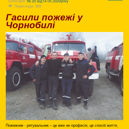
Категорія:
№ 20 від14.05.2020року
Перегляди: 955
Гасили пожежі у
Чорнобилі
Пожежник - рятувальник – це вже не професія, це спосіб життя,