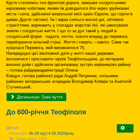
Круто стелились їхні фронтові дороги, замішані солдатськими
кирзовими чоботами, якими їм доводилося йти через зруйновані
міста і села, здійсненні визвольної місії країн Європи, що горіли в
димах Другої світової. Їм і зараз сняться воєнні дні, обтяжені
страхіттями, виринають у спогадах жорстокі бої, які шматували
землю і солдатські життя. І що то за дух такий у людей в
солдатській формі - падати, летіти, повзти вперед до перемоги,
переборюючи власний страх. Життя і смерть – навпіл. Саме так
кувалася Перемога, якій виповнилося 75.
Напередодні цієї вікопомної дати у житті нашої держави,
вклонитися і прославити героїв Теофіпольщини, до ветеранів
воєнної доби і здійснили організовану зустріч керівництво району
– голова райдержадміністрації Олена
Ковцун, голова районної ради Андрій Петринюк, очільники
районних ветеранських осередків Володимир Кобера та Анатолій
Стучинський.
Детальніше: Грані буття
До 600-річчя Теофіполя
Деталі
Категорія:
№ 20 від14.05.2020року
Перегляди: 1222