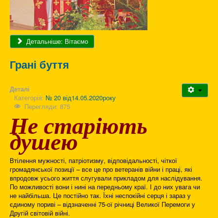
Детальніше: Вітаємо
Грані буття
Деталі
Категорія:
№ 20 від14.05.2020року
Перегляди: 875
Не старіють
душею
Втілення мужності, патріотизму, відповідальності, чіткої
громадянської позиції – все це про ветеранів війни і праці, які
впродовж усього життя слугували прикладом для наслідування.
По можливості вони і нині на передньому краї. І до них увага чи
не найбільша. Це постійно так. Їхні неспокійні серця і зараз у
єдиному пориві – відзначенні 75-ої річниці Великої Перемоги у
Другій світовій війні.