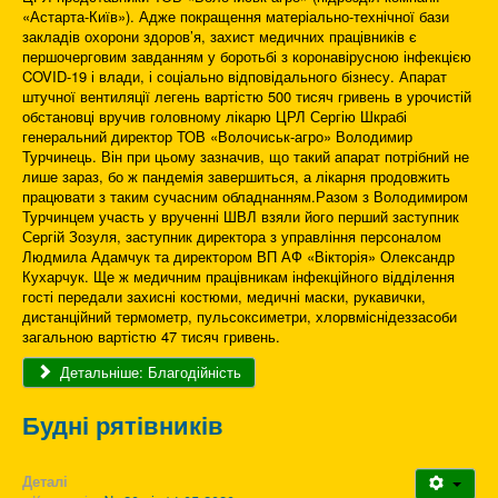
«Астарта-Київ»). Адже покращення матеріально-технічної бази
закладів охорони здоров’я, захист медичних працівників є
першочерговим завданням у боротьбі з коронавірусною інфекцією
COVID-19 і влади, і соціально відповідального бізнесу. Апарат
штучної вентиляції легень вартістю 500 тисяч гривень в урочистій
обстановці вручив головному лікарю ЦРЛ Сергію Шкрабі
генеральний директор ТОВ «Волочиськ-агро» Володимир
Турчинець. Він при цьому зазначив, що такий апарат потрібний не
лише зараз, бо ж пандемія завершиться, а лікарня продовжить
працювати з таким сучасним обладнанням.Разом з Володимиром
Турчинцем участь у врученні ШВЛ взяли його перший заступник
Сергій Зозуля, заступник директора з управління персоналом
Людмила Адамчук та директором ВП АФ «Вікторія» Олександр
Кухарчук. Ще ж медичним працівникам інфекційного відділення
гості передали захисні костюми, медичні маски, рукавички,
дистанційний термометр, пульсоксиметри, хлорвміснідеззасоби
загальною вартістю 47 тисяч гривень.
Детальніше: Благодійність
Будні рятівників
Деталі