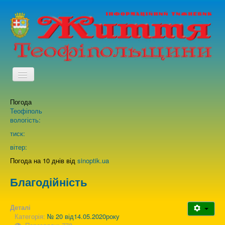
TPL_PROTOSTAR_TOGGLE_MENU
Погода
Головна
Теофіполь
вологість:
Архів випусків газети
тиск:
вітер:
Про нас
Погода на 10 днів від
sinoptik.ua
Благодійність
Зворотній зв'язок
Деталі
Категорія:
№ 20 від14.05.2020року