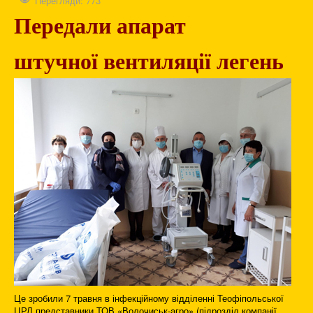
Перегляди: 773
Передали апарат
штучної вентиляції легень
Це зробили 7 травня в інфекційному відділенні Теофіпольської
ЦРЛ представники ТОВ «Волочиськ-агро» (підрозділ компанії