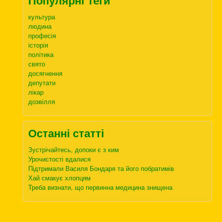
Популярні Теги
культура
людина
професія
історія
політика
свято
досягнення
депутати
лікар
дозвілля
Останні статті
Зустрічайтесь, допоки є з ким
Урочистості вдалися
Підтримали Василя Бондаря та його побратимів
Хай смакує хлопцям
Треба визнати, що первинна медицина знищена