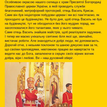
Особливою окрасою нашого селища є храм Пресвятої Богородиці
Православної церкви України, в якій проводить служби
благочинний, митрофорний протоієрей, отець Василь Крисак.
Саме він був ініціатором побудови церкви і ми всі пам’ятаємо, як
проходило це будівництво. Не було дня, щоб отець Василь не був
на будівництві, тут не обходилося без його мудрих порад, ми
захоплювалися його талантами, яких у нього чимало.
Саме отець Василь знайшов майстрів, щоб реалізувати задумане.
І тепер ми маємо унікальну святиню біля якої ще, звичайно,
вистачає роботи. Але знаходяться добрі люди, які допомагають.
Дорогий отче, з низьким поклоном та шаною дякуємо вам за те,
що своїми проповідями, невтомною працею ви навертаєте та
ведете нас до Бога, запалюючи в серцях своїх вірних вогник
добра, віри і любові. Ви – наш духовний оберіг.