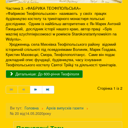
Частина 3. «ФАБРИКА ТЕОФІПОЛЬСЬКА»
«Фабрикою Теофіпольською» називають у своїх працях
будівництво костелу та тринітарного монастиря польські
дослідники. Одним із найбільш авторитетних є Ян Марек Антоній
Ґіжицький, дослідник історії нашого краю, автор праці «Spis
wazniej szychmiejscowosci w powiecie Starokonstantynowskim na
Wolyniu».
Уродженець села Михнівка Теофіпольського району відомий
історичній спільноті під псевдонімами Волиняк, Марек Ґоздава,
Кристин Мазовєцкі, Смора, Теофілополітанус. Саме він подає
докладний опис фундації, будівництва, часу існування
Теофіпольського костелу Святої Трійці та діяльності тринітарів.
Детальніше: До 600-річчя Теофіполя
Сторінка 1 із 2
Ви тут:
Головна
Архів випусків газети
№ 20 від14.05.2020року