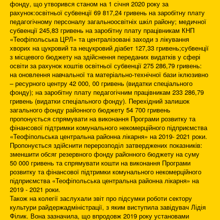
фонду, що утворився станом на 1 січня 2020 року за
рахунок:освітньої субвенції 69 817,24 гривень на заробітну плату
педагогічному персоналу загальноосвітніх шкіл району; медичної
субвенції 245,83 гривень на заробітну плату працівникам КНП
«Теофіпольська ЦРЛ» та централізовані заходи з лікування
хворих на цукровий та нецукровий діабет 127,33 гривень;субвенції
з місцевого бюджету на здійснення переданих видатків у сфері
освіти за рахунок коштів освітньої субвенції 275 286,79 гривень:
на оновлення навчальної та матеріально-технічної бази іклюзивно
– ресурного центру 42 000, 00 гривень (видатки спеціального
фонду); на заробітну плату педагогічним працівникам 233 286,79
гривень (видатки спеціального фонду). Перехідний залишок
загального фонду районного бюджету 54 700 гривень
пропонується спрямувати на виконання Програми розвитку та
фінансової підтримки комунального некомерційного підприємства
«Теофіпольська центральна районна лікарня» на 2019- 2021 роки.
Пропонується здійснити перерозподіл затверджених показників:
зменшити обсяг резервного фонду районного бюджету на суму
50 000 гривень та спрямувати кошти на виконання Програми
розвитку та фінансової підтримки комунального некомерційного
підприємства «Теофіпольська центральна районна лікарня» на
2019 - 2021 роки.
Також на колегії заслухали звіт про підсумки роботи сектору
культури райдержадміністрації, з яким виступила завідувач Лідія
Філик. Вона зазначила, що впродовж 2019 року установами