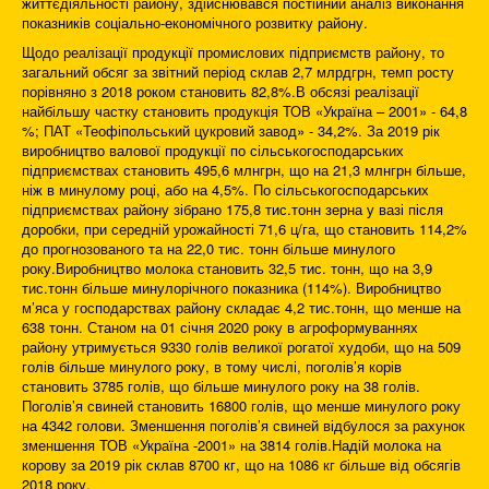
життєдіяльності району, здійснювався постійний аналіз виконання
показників соціально-економічного розвитку району.
Щодо реалізації продукції промислових підприємств району, то
загальний обсяг за звітний період склав 2,7 млрдгрн, темп росту
порівняно з 2018 роком становить 82,8%.В обсязі реалізації
найбільшу частку становить продукція ТОВ «Україна – 2001» - 64,8
%; ПАТ «Теофіпольський цукровий завод» - 34,2%. За 2019 рік
виробництво валової продукції по сільськогосподарських
підприємствах становить 495,6 млнгрн, що на 21,3 млнгрн більше,
ніж в минулому році, або на 4,5%. По сільськогосподарських
підприємствах району зібрано 175,8 тис.тонн зерна у вазі після
доробки, при середній урожайності 71,6 ц/га, що становить 114,2%
до прогнозованого та на 22,0 тис. тонн більше минулого
року.Виробництво молока становить 32,5 тис. тонн, що на 3,9
тис.тонн більше минулорічного показника (114%). Виробництво
м’яса у господарствах району складає 4,2 тис.тонн, що менше на
638 тонн. Станом на 01 січня 2020 року в агроформуваннях
району утримується 9330 голів великої рогатої худоби, що на 509
голів більше минулого року, в тому числі, поголів’я корів
становить 3785 голів, що більше минулого року на 38 голів.
Поголів’я свиней становить 16800 голів, що менше минулого року
на 4342 голови. Зменшення поголів’я свиней відбулося за рахунок
зменшення ТОВ «Україна -2001» на 3814 голів.Надій молока на
корову за 2019 рік склав 8700 кг, що на 1086 кг більше від обсягів
2018 року.