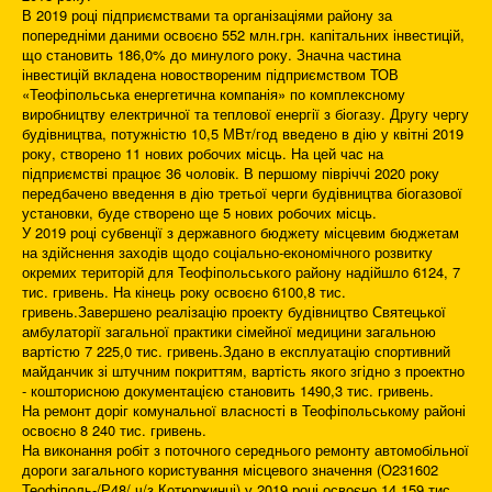
В 2019 році підприємствами та організаціями району за
попередніми даними освоєно 552 млн.грн. капітальних інвестицій,
що становить 186,0% до минулого року. Значна частина
інвестицій вкладена новоствореним підприємством ТОВ
«Теофіпольська енергетична компанія» по комплексному
виробництву електричної та теплової енергії з біогазу. Другу чергу
будівництва, потужністю 10,5 МВт/год введено в дію у квітні 2019
року, створено 11 нових робочих місць. На цей час на
підприємстві працює 36 чоловік. В першому півріччі 2020 року
передбачено введення в дію третьої черги будівництва біогазової
установки, буде створено ще 5 нових робочих місць.
У 2019 році субвенції з державного бюджету місцевим бюджетам
на здійснення заходів щодо соціально-економічного розвитку
окремих територій для Теофіпольського району надійшло 6124, 7
тис. гривень. На кінець року освоєно 6100,8 тис.
гривень.Завершено реалізацію проекту будівництво Святецької
амбулаторії загальної практики сімейної медицини загальною
вартістю 7 225,0 тис. гривень.Здано в експлуатацію спортивний
майданчик зі штучним покриттям, вартість якого згідно з проектно
- кошторисною документацією становить 1490,3 тис. гривень.
На ремонт доріг комунальної власності в Теофіпольському районі
освоєно 8 240 тис. гривень.
На виконання робіт з поточного середнього ремонту автомобільної
дороги загального користування місцевого значення (О231602
Теофіполь-/Р48/ ч/з Котюржинці) у 2019 році освоєно 14 159 тис.