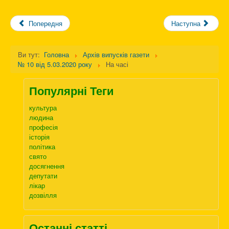
Попередня
Наступна
Ви тут:
Головна
Архів випусків газети
№ 10 від 5.03.2020 року
На часі
Популярні Теги
культура
людина
професія
історія
політика
свято
досягнення
депутати
лікар
дозвілля
Останні статті