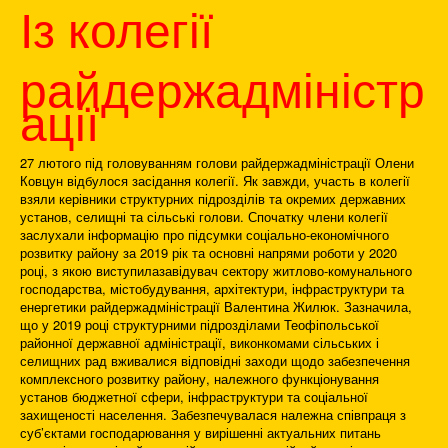
Із колегії
райдержадміністр
ації
27 лютого під головуванням голови райдержадміністрації Олени
Ковцун відбулося засідання колегії. Як завжди, участь в колегії
взяли керівники структурних підрозділів та окремих державних
установ, селищні та сільські голови. Спочатку члени колегії
заслухали інформацію про підсумки соціально-економічного
розвитку району за 2019 рік та основні напрями роботи у 2020
році, з якою виступилазавідувач сектору житлово-комунального
господарства, містобудування, архітектури, інфраструктури та
енергетики райдержадміністрації Валентина Жилюк. Зазначила,
що у 2019 році структурними підрозділами Теофіпольської
районної державної адміністрації, виконкомами сільських і
селищних рад вживалися відповідні заходи щодо забезпечення
комплексного розвитку району, належного функціонування
установ бюджетної сфери, інфраструктури та соціальної
захищеності населення. Забезпечувалася належна співпраця з
суб’єктами господарювання у вирішенні актуальних питань