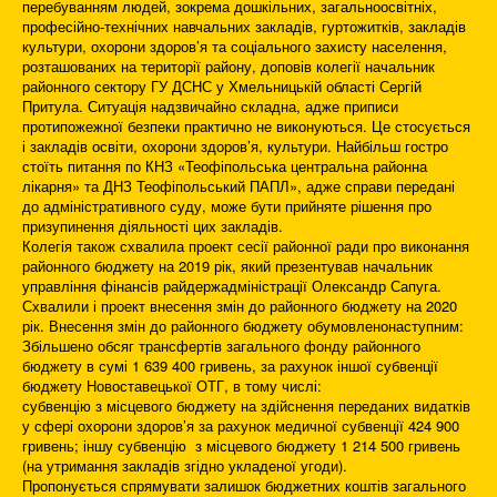
перебуванням людей, зокрема дошкільних, загальноосвітніх,
професійно-технічних навчальних закладів, гуртожитків, закладів
культури, охорони здоров’я та соціального захисту населення,
розташованих на території району, доповів колегії начальник
районного сектору ГУ ДСНС у Хмельницькій області Сергій
Притула. Ситуація надзвичайно складна, адже приписи
протипожежної безпеки практично не виконуються. Це стосується
і закладів освіти, охорони здоров’я, культури. Найбільш гостро
стоїть питання по КНЗ «Теофіпольська центральна районна
лікарня» та ДНЗ Теофіпольський ПАПЛ», адже справи передані
до адміністративного суду, може бути прийняте рішення про
призупинення діяльності цих закладів.
Колегія також схвалила проект сесії районної ради про виконання
районного бюджету на 2019 рік, який презентував начальник
управління фінансів райдержадміністрації Олександр Сапуга.
Схвалили і проект внесення змін до районного бюджету на 2020
рік. Внесення змін до районного бюджету обумовленонаступним:
Збільшено обсяг трансфертів загального фонду районного
бюджету в сумі 1 639 400 гривень, за рахунок іншої субвенції
бюджету Новоставецької ОТГ, в тому числі:
субвенцію з місцевого бюджету на здійснення переданих видатків
у сфері охорони здоров’я за рахунок медичної субвенції 424 900
гривень; іншу субвенцію з місцевого бюджету 1 214 500 гривень
(на утримання закладів згідно укладеної угоди).
Пропонується спрямувати залишок бюджетних коштів загального