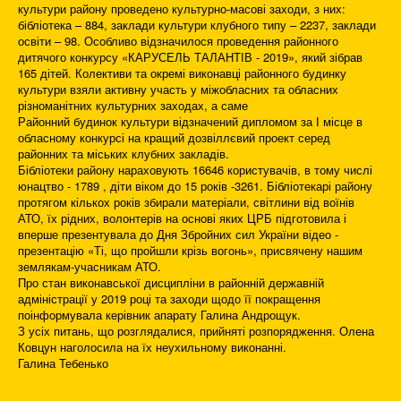
культури району проведено культурно-масові заходи, з них:
бібліотека – 884, заклади культури клубного типу – 2237, заклади
освіти – 98. Особливо відзначилося проведення районного
дитячого конкурсу «КАРУСЕЛЬ ТАЛАНТІВ - 2019», який зібрав
165 дітей. Колективи та окремі виконавці районного будинку
культури взяли активну участь у міжобласних та обласних
різноманітних культурних заходах, а саме
Районний будинок культури відзначений дипломом за І місце в
обласному конкурсі на кращий дозвіллєвий проект серед
районних та міських клубних закладів.
Бібліотеки району нараховують 16646 користувачів, в тому числі
юнацтво - 1789 , діти віком до 15 років -3261. Бібліотекарі району
протягом кількох років збирали матеріали, світлини від воїнів
АТО, їх рідних, волонтерів на основі яких ЦРБ підготовила і
вперше презентувала до Дня Збройних сил України відео -
презентацію «Ті, що пройшли крізь вогонь», присвячену нашим
землякам-учасникам АТО.
Про стан виконавської дисципліни в районній державній
адміністрації у 2019 році та заходи щодо її покращення
поінформувала керівник апарату Галина Андрощук.
З усіх питань, що розглядалися, прийняті розпорядження. Олена
Ковцун наголосила на їх неухильному виконанні.
Галина Тебенько