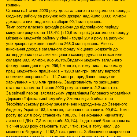
гривень.
Станом на1 січня 2020 року до загального та спеціального фондів
бюджету району за рахунок усіх джерел надійшло 300,6 млнгрн
доходів, з них: податків та зборів 90,1 млн гривень.
Темп росту власних доходів району до відповідного періоду
минулого року склав 113,4% (+10,6 млнгрн).До загального фонду
місцевих бюджетів району у січні - грудні 2019 року за рахунок
усіх джерел доходів надійшло 268,3 млн гривень. Рівень
виконання доходів загального фонду місцевих бюджетів до
затверджених органами місцевого самоврядування показників
складає 88,3 млнгрн, або 95,1%.Видатки бюджету загального
фонду проведені в сумі 256,4 млнгрн, в тому числі, на оплату
праці бюджетних працівників – 128,3 млнгрн, оплату вартості
спожитих енергоносіїв – 14,7 млнгрн, придбання продуктів
харчування – 1,3 млн гривень. Заборгованість по захищених
статтях станом на 1 січня 2020 року становить 2,2 млн. грн.
За звітний період Ізяславським управлінням Головного управління
Державної фіскальної служби у Хмельницькій області по
Теофіпольському району забезпечено надходжень до Зведеного
бюджету України 183,4 млнгрн, виконання становить 99,6%. Темп
росту до 2018 року становить 108,5%. Невиконання індикативу
лише по ПДВ ( -7,2 млнгрн або 80,1%). Податковий борг станом на
1 січня 2020 року становить 1321,7 тис. грн, в тому числі, до
місцевого бюджету - 1162,2 тис. гривень. Забезпечено скорочення
податкового боргу із 7,9 млнгрн до 1,3 млнгрн, тобто, 6,7 млн