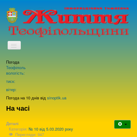
TPL_PROTOSTAR_TOGGLE_MENU
Погода
Головна
Теофіполь
вологість:
Архів випусків газети
тиск:
вітер:
Про нас
Погода на 10 днів від
sinoptik.ua
На часі
Зворотній зв'язок
Деталі
Категорія:
№ 10 від 5.03.2020 року
Перегляди: 947