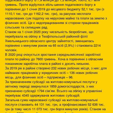
гривень. Проте відбулося збіль-шення податкового боргу в
порівнянні до 1 січня 2019 до місцевого бюджету 52,1 тис. грн (з
1110,1 тис. грн до 1162,2 тис. грн), за рахунок несплати
нарахованих сум податку на нерухоме майно та плати за землю з
фізичних осіб. Це є недопрацюванням зі сторони працівників
сільських та селищних рад.
Станом на 1 січня 2020 року чисельність безробітних, що
перебувала на обліку в Теофіпольській районній філії
Хмельницького обласного центру зайнятості, зменшилась
порівняно з минулим роком на 65 осіб (2,9%) і становила 2214
чоловік.
В 2020 році очікується зростання середньомісячної заробітної
плати по району до 7600 гривень. Хоча в порівнянні з обласним
показником заробітна плата в районі є досить низькою.
За 2019 рік в районі створено 232 нових робочих місця, з них: для
найманих працівників у юридичних осіб – 136 нових робочих
місць, для фізичних осіб – підприємців – 96.
За призначенням субсидії на житлово-комунальні послуги у
звітному періоді звернулося 1859 домогосподарств, з них
призначено субсидії 1794 сім’ям. Всього на обліку в управлінні
перебуває 4345 одержувачів житлових субсидій.
Загальна сума нарахованої субсидії на житлово-комунальні
послуги становить 44 131 тис. грн, а профінансовано 52 636 тис.
грн (в тому числі 11 073 тис. грн борги минулих років). Станом на