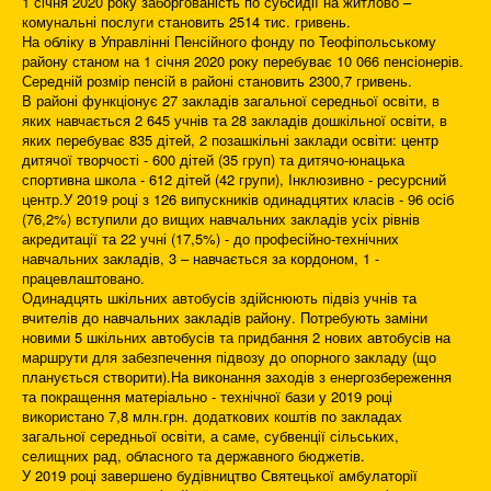
1 січня 2020 року заборгованість по субсидії на житлово –
комунальні послуги становить 2514 тис. гривень.
На обліку в Управлінні Пенсійного фонду по Теофіпольському
району станом на 1 січня 2020 року перебуває 10 066 пенсіонерів.
Середній розмір пенсій в районі становить 2300,7 гривень.
В районі функціонує 27 закладів загальної середньої освіти, в
яких навчається 2 645 учнів та 28 закладів дошкільної освіти, в
яких перебуває 835 дітей, 2 позашкільні заклади освіти: центр
дитячої творчості - 600 дітей (35 груп) та дитячо-юнацька
спортивна школа - 612 дітей (42 групи), Інклюзивно - ресурсний
центр.У 2019 році з 126 випускників одинадцятих класів - 96 осіб
(76,2%) вступили до вищих навчальних закладів усіх рівнів
акредитації та 22 учні (17,5%) - до професійно-технічних
навчальних закладів, 3 – навчається за кордоном, 1 -
працевлаштовано.
Одинадцять шкільних автобусів здійснюють підвіз учнів та
вчителів до навчальних закладів району. Потребують заміни
новими 5 шкільних автобусів та придбання 2 нових автобусів на
маршрути для забезпечення підвозу до опорного закладу (що
планується створити).На виконання заходів з енергозбереження
та покращення матеріально - технічної бази у 2019 році
використано 7,8 млн.грн. додаткових коштів по закладах
загальної середньої освіти, а саме, субвенції сільських,
селищних рад, обласного та державного бюджетів.
У 2019 році завершено будівництво Святецької амбулаторії