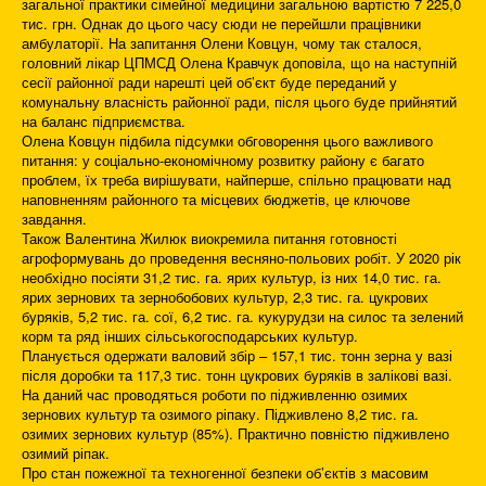
загальної практики сімейної медицини загальною вартістю 7 225,0
тис. грн. Однак до цього часу сюди не перейшли працівники
амбулаторії. На запитання Олени Ковцун, чому так сталося,
головний лікар ЦПМСД Олена Кравчук доповіла, що на наступній
сесії районної ради нарешті цей об’єкт буде переданий у
комунальну власність районної ради, після цього буде прийнятий
на баланс підприємства.
Олена Ковцун підбила підсумки обговорення цього важливого
питання: у соціально-економічному розвитку району є багато
проблем, їх треба вирішувати, найперше, спільно працювати над
наповненням районного та місцевих бюджетів, це ключове
завдання.
Також Валентина Жилюк виокремила питання готовності
агроформувань до проведення весняно-польових робіт. У 2020 рік
необхідно посіяти 31,2 тис. га. ярих культур, із них 14,0 тис. га.
ярих зернових та зернобобових культур, 2,3 тис. га. цукрових
буряків, 5,2 тис. га. сої, 6,2 тис. га. кукурудзи на силос та зелений
корм та ряд інших сільськогосподарських культур.
Планується одержати валовий збір – 157,1 тис. тонн зерна у вазі
після доробки та 117,3 тис. тонн цукрових буряків в залікові вазі.
На даний час проводяться роботи по підживленню озимих
зернових культур та озимого ріпаку. Підживлено 8,2 тис. га.
озимих зернових культур (85%). Практично повністю підживлено
озимий ріпак.
Про стан пожежної та техногенної безпеки об’єктів з масовим