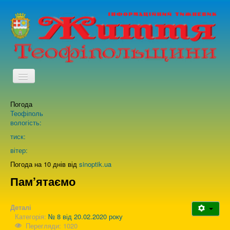
TPL_PROTOSTAR_TOGGLE_MENU
Погода
Головна
Теофіполь
вологість:
Архів випусків газети
тиск:
вітер:
Про нас
Погода на 10 днів від
sinoptik.ua
Пам’ятаємо
Зворотній зв'язок
Деталі
Категорія:
№ 8 від 20.02.2020 року
Перегляди: 1020