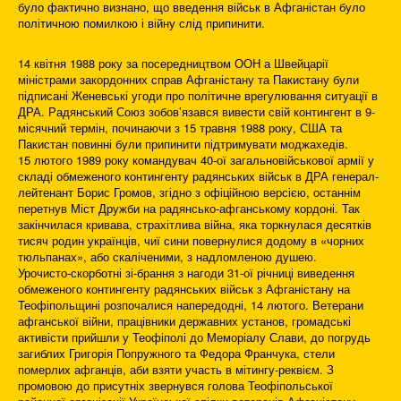
було фактично визнано, що введення військ в Афганістан було
політичною помилкою і війну слід припинити.
14 квітня 1988 року за посередництвом ООН а Швейцарії
міністрами закордонних справ Афганістану та Пакистану були
підписані Женевські угоди про політичне врегулювання ситуації в
ДРА. Радянський Союз зобов’язався вивести свій контингент в 9-
місячний термін, починаючи з 15 травня 1988 року, США та
Пакистан повинні були припинити підтримувати моджахедів.
15 лютого 1989 року командувач 40-ої загальновійськової армії у
складі обмеженого контингенту радянських військ в ДРА генерал-
лейтенант Борис Громов, згідно з офіційною версією, останнім
перетнув Міст Дружби на радянсько-афганському кордоні. Так
закінчилася кривава, страхітлива війна, яка торкнулася десятків
тисяч родин українців, чиї сини повернулися додому в «чорних
тюльпанах», або скаліченими, з надломленою душею.
Урочисто-скорботні зі-брання з нагоди 31-ої річниці виведення
обмеженого контингенту радянських військ з Афганістану на
Теофіпольщині розпочалися напередодні, 14 лютого. Ветерани
афганської війни, працівники державних установ, громадські
активісти прийшли у Теофіполі до Меморіалу Слави, до погрудь
загиблих Григорія Попружного та Федора Франчука, стели
померлих афганців, аби взяти участь в мітингу-реквієм. З
промовою до присутніх звернувся голова Теофіпольської