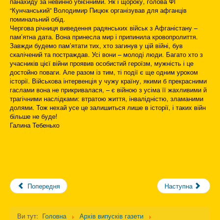
панахиду за невинно убієнними. Як і щороку, голова ФГ
“Кунчанський” Володимир Пицюк організував для афганців
поминальний обід.
Чергова річниця виведення радянських військ з Афганістану –
пам’ятна дата. Вона принесла мир і припинила кровопролиття.
Завжди будемо пам’ятати тих, хто загинув у цій війні, був
скалічений та постраждав. Усі вони – молоді люди. Багато хто з
учасників цієї війни проявив особистий героїзм, мужність і це
достойно поваги. Але разом із тим, ті події є ще одним уроком
історії. Військова інтервенція у чужу країну, якими б прекрасними
гаслами вона не прикривалася, – є війною з усіма її жахливими й
трагічними наслідками: втратою життя, інвалідністю, зламаними
долями. Тож нехай усе це залишиться лише в історії, і таких війн
більше не буде!
Галина Тебенько
Попередня
Наступна
Ви тут:
Головна
Архів випусків газети