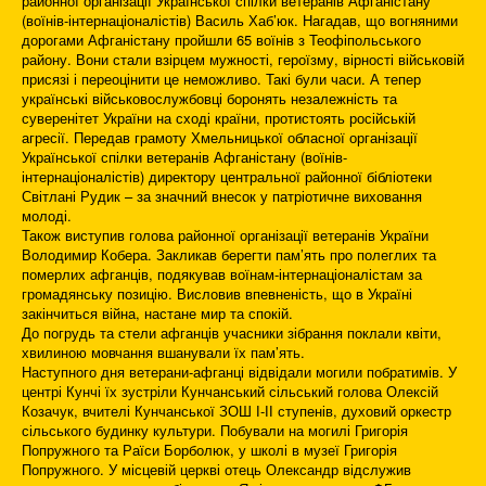
районної організації Української спілки ветеранів Афганістану
(воїнів-інтернаціоналістів) Василь Хаб’юк. Нагадав, що вогняними
дорогами Афганістану пройшли 65 воїнів з Теофіпольського
району. Вони стали взірцем мужності, героїзму, вірності військовій
присязі і переоцінити це неможливо. Такі були часи. А тепер
українські військовослужбовці боронять незалежність та
суверенітет України на сході країни, протистоять російській
агресії. Передав грамоту Хмельницької обласної організації
Української спілки ветеранів Афганістану (воїнів-
інтернаціоналістів) директору центральної районної бібліотеки
Світлані Рудик – за значний внесок у патріотичне виховання
молоді.
Також виступив голова районної організації ветеранів України
Володимир Кобера. Закликав берегти пам’ять про полеглих та
померлих афганців, подякував воїнам-інтернаціоналістам за
громадянську позицію. Висловив впевненість, що в Україні
закінчиться війна, настане мир та спокій.
До погрудь та стели афганців учасники зібрання поклали квіти,
хвилиною мовчання вшанували їх пам’ять.
Наступного дня ветерани-афганці відвідали могили побратимів. У
центрі Кунчі їх зустріли Кунчанський сільський голова Олексій
Козачук, вчителі Кунчанської ЗОШ І-ІІ ступенів, духовий оркестр
сільського будинку культури. Побували на могилі Григорія
Попружного та Раїси Борболюк, у школі в музеї Григорія
Попружного. У місцевій церкві отець Олександр відслужив