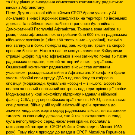
та 31-у річницю виведення обмеженого контингенту радянських
військ з Афганістану.
Після Другої світової війни війська СРСР брали участь у 24
локальних війнах і збройних конфліктах на території 16 іноземних
держав. Та найбільш масштабною і трагічною була війна в
Демократичній Республіці Афганістан. Тривала вона майже 10
років, через афганське пекло пройшли біля 600 тисяч радянських
військовослужбовців ( біля 160 тисяч з них – українці), тисячі з
них загинули в боях, померли від ран, контузій, травм та хвороб,
пропали безвісти. Нікого з нас не можуть залишити байдужими
страшні цифри: під час афганської війни загинуло понад 15 тисяч
радянських солдатів, кожний четвертий з них – українець.
Обмежений контингент радянських військ став активним
учасником громадянської війни в Афганістані. У конфлікті брали
участь збройні сили уряду ДРА з одного боку та озброєна
опозиція (моджахеди, буквально «борці») – з іншого. Боротьба
велася за повний політичний контроль над територією цієї країни.
Моджахедам у ході конфлікту підтримку надавали військові
фахівці США, ряд європейських країн-членів НАТО, пакистанські
спецслужби. Війна у цій чужій азіатській країні призвела до
значних людських жертв серед радянських військ, лягла важким
тягарем на економіку держави, яка й так знаходилася на спаді,
була непопулярною серед населення країни, послабила
міжнародний авторитет СРСР (бойкот Олімпіади в Москві 1980
року). Тому після приходу до влади в СРСР Михайла Горбачова